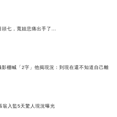
頭七，寬姐悲痛出手了...
攝影棚喊「2字」他揭現況：到現在還不知道自己離
張翁入監5天驚人現況曝光