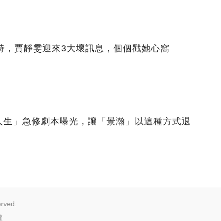
時，賈靜雯迎來3大壞訊息，個個戳她心窩
人生」急修劇本曝光，讓「景瀚」以這種方式退
erved.
權