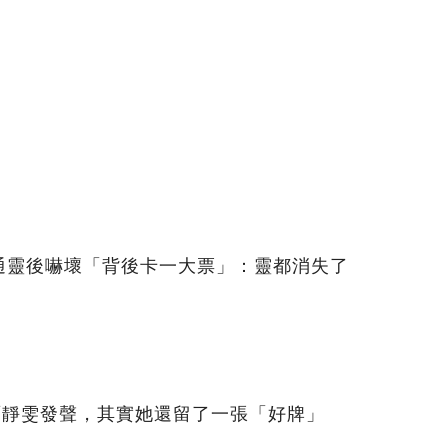
通靈後嚇壞「背後卡一大票」：靈都消失了
賈靜雯發聲，其實她還留了一張「好牌」