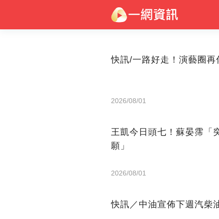
快訊/一路好走！演藝圈再
2026/08/01
王凱今日頭七！蘇晏霈「
願」
2026/08/01
快訊／中油宣佈下週汽柴