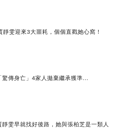
賈靜雯迎來3大噩耗，個個直戳她心窩！
驚傳身亡」4家人拋棄繼承獲準...
賈靜雯早就找好後路，她與張柏芝是一類人