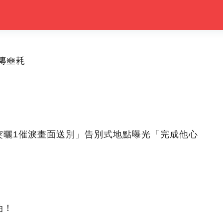
傳噩耗
突曬1催淚畫面送別」告別式地點曝光「完成他心
油！