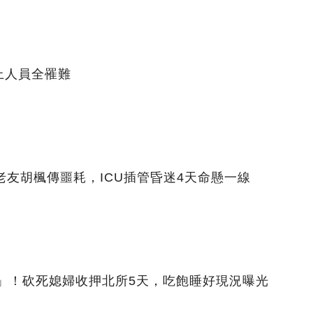
上人員全罹難
老友胡楓傳噩耗，ICU插管昏迷4天命懸一線
5」！砍死媳婦收押北所5天，吃飽睡好現況曝光