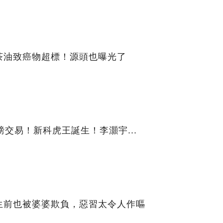
茶油致癌物超標！源頭也曝光了
磅交易！新科虎王誕生！李灝宇...
生前也被婆婆欺負，惡習太令人作嘔