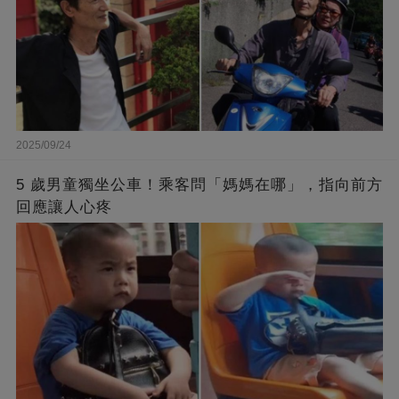
2025/09/24
5 歲男童獨坐公車！乘客問「媽媽在哪」，指向前方
回應讓人心疼