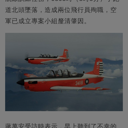
道北頭墜落，造成兩位飛行員殉職，空
軍已成立專案小組釐清肇因。
蔣萬安受訪時表示，早上聽到了不幸的