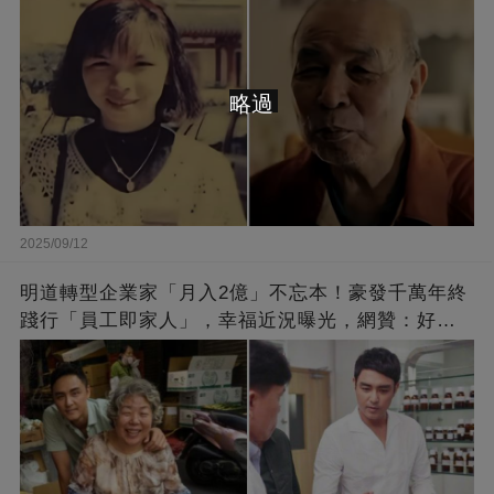
略過
2025/09/12
明道轉型企業家「月入2億」不忘本！豪發千萬年終
踐行「員工即家人」，幸福近況曝光，網贊：好老
闆的福報