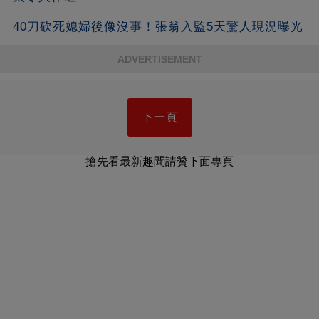
40刀砍死媳婦後像沒事！張翁入監5天驚人現況曝光
ADVERTISEMENT
下一頁
搶先看最新趣聞請贊下面專頁