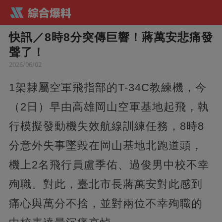
快訊／8時8分突傳巨響！蔣萬安悲痛發
聲了！
2026/06/02
1架隸屬空軍飛指部的T-34C教練機，今
（2日）早由高雄岡山空軍基地起飛，執
行模擬發動機失效航線訓練任務，8時8
分意外失事墜毀在岡山基地北跑道頭，
機上2名飛行員盧季佑、過俊男中校不幸
殉職。對此，臺北市長蔣萬安對此感到
痛心與萬分不捨，並對兩位不幸殉職的