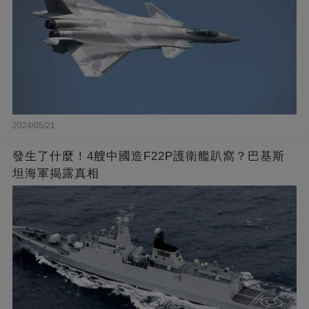
2024/05/21
發生了什麼！4艘中國造F22P護衛艦趴窩？巴基斯
坦海軍揭露真相