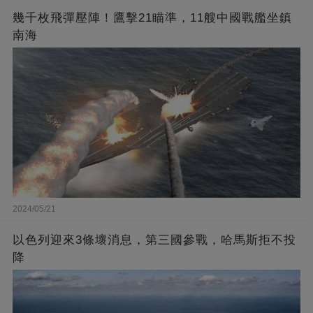
幾千枚飛彈壓陣！鷹擊21瞄準，11艘中國戰艦坐鎮
南海
2024/05/21
以色列迎來3條壞消息，第三國參戰，哈馬斯拒不投
降