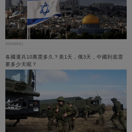
2024/05/21
各國運兵10萬需多久？美1天，俄3天，中國到底需
要多少天呢？