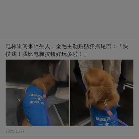
电梯里闯来陌生人，金毛主动贴贴狂摇尾巴：「快
摸我！我比电梯按钮好玩多啦！」
2025/11/17