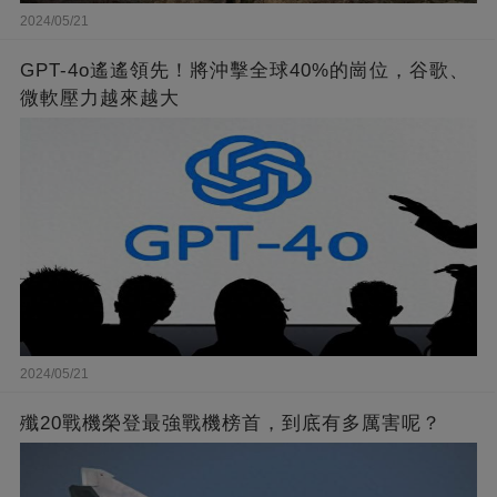
2024/05/21
GPT-4o遙遙領先！將沖擊全球40%的崗位，谷歌、
微軟壓力越來越大
2024/05/21
殲20戰機榮登最強戰機榜首，到底有多厲害呢？