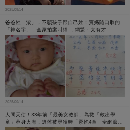
2025/09/14
爸爸姓「滾」，不願孩子跟自己姓！寶媽隨口取的
「神名字」，全家拍案叫絕 ，網驚：太有才
2025/09/14
人間天使！33年前「最美女教師」為救「救出學
童」葬身火海，遺骸被尋獲時「緊抱4童」全網淚
崩：真正的英雄不該被遺忘