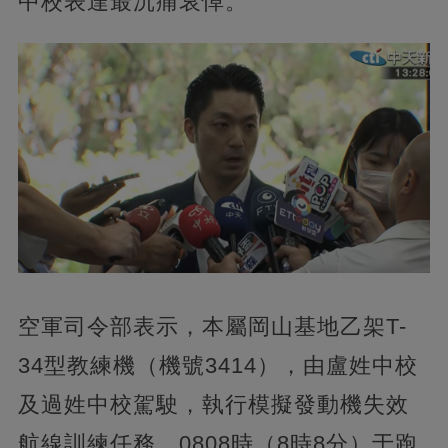
中校表達最沉痛哀悼。
空軍司令部表示，本屬岡山基地乙架T-
34型教練機（機號3414），由盧姓中校
及過姓中校駕駛，執行模擬發動機失效
航線訓練任務，0808時（8時8分）于跑