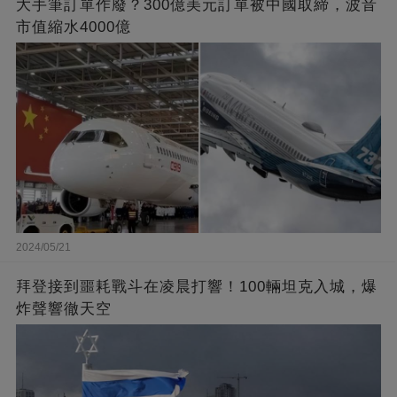
大手筆訂單作廢？300億美元訂單被中國取締，波音
市值縮水4000億
2024/05/21
拜登接到噩耗戰斗在凌晨打響！100輛坦克入城，爆
炸聲響徹天空