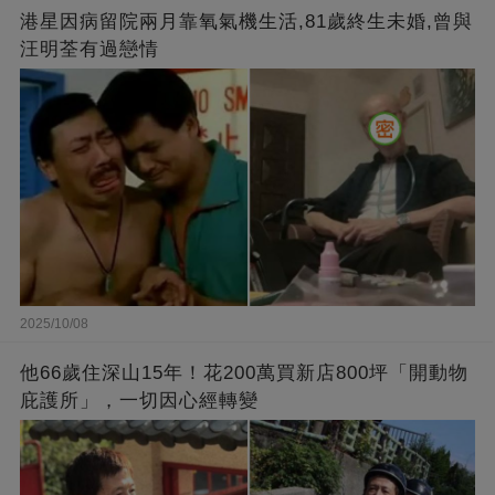
港星因病留院兩月靠氧氣機生活,81歲終生未婚,曾與
汪明荃有過戀情
2025/10/08
他66歲住深山15年！花200萬買新店800坪「開動物
庇護所」，一切因心經轉變