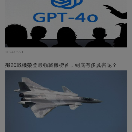
2024/05/21
殲20戰機榮登最強戰機榜首，到底有多厲害呢？