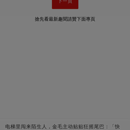
下一頁
搶先看最新趣聞請贊下面專頁
电梯里闯来陌生人，金毛主动贴贴狂摇尾巴：「快