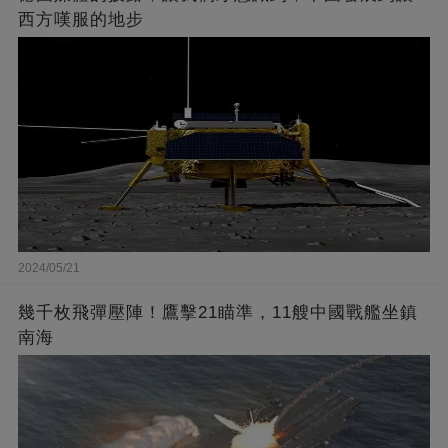
西方嘆服的地步
2024/05/21
幾千枚飛彈壓陣！鷹擊21瞄準，11艘中國戰艦坐鎮
南海