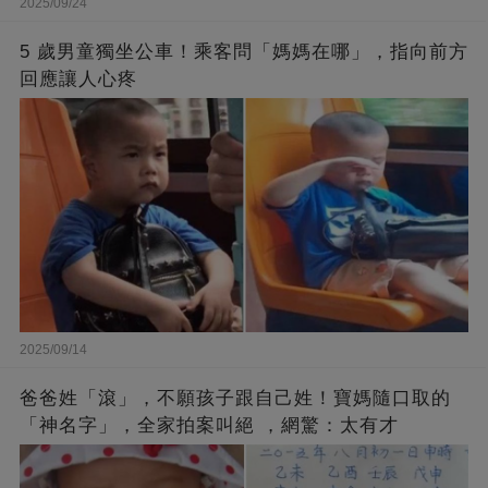
2025/09/24
5 歲男童獨坐公車！乘客問「媽媽在哪」，指向前方
回應讓人心疼
2025/09/14
爸爸姓「滾」，不願孩子跟自己姓！寶媽隨口取的
「神名字」，全家拍案叫絕 ，網驚：太有才