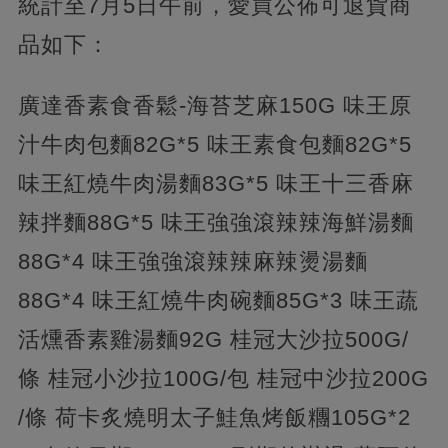
統計至7月5日午前，愛買公佈可退貨商
品如下：
廣達香素食香鬆-海苔芝麻150G 味王原
汁牛肉包麵82G*5 味王素食包麵82G*5
味王紅燒牛肉湯麵83G*5 味王十三香麻
辣拌麵88G*5 味王強強滾辣辣海鮮湯麵
88G*4 味王強強滾辣辣麻辣燙湯麵
88G*4 味王紅燒牛肉碗麵85G*3 味王蔬
活燻香素雞湯麵92G 桂冠大沙拉500G/
條 桂冠小沙拉100G/包 桂冠中沙拉200G
/條 荷卡炙燒明太子鮭魚烤飯糰105G*2