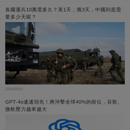
各國運兵10萬需多久？美1天，俄3天，中國到底需
要多少天呢？
2024/05/21
GPT-4o遙遙領先！將沖擊全球40%的崗位，谷歌、
微軟壓力越來越大