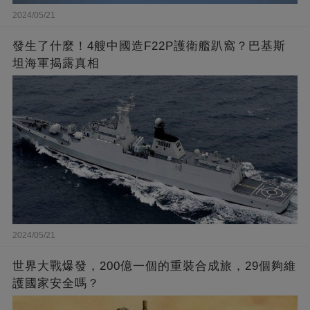
2024/05/21
發生了什麼！4艘中國造F22P護衛艦趴窩？巴基斯
坦海軍揭露真相
2024/05/21
世界大戰爆發，200億一個的重裝合成旅，29個夠維
護國家安全嗎？