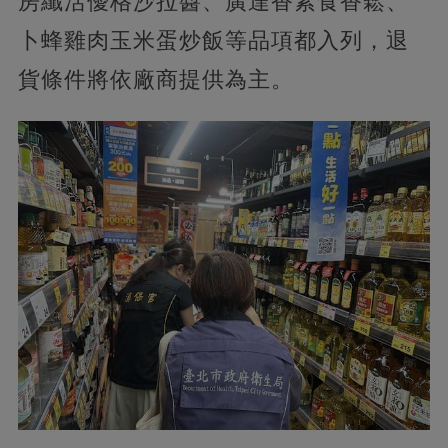
房纖活優格沙拉醬、廣達香素食香鬆、
卜蜂雞肉玉米蛋炒飯等品項都入列，退
貨條件將依廠商提供為主。