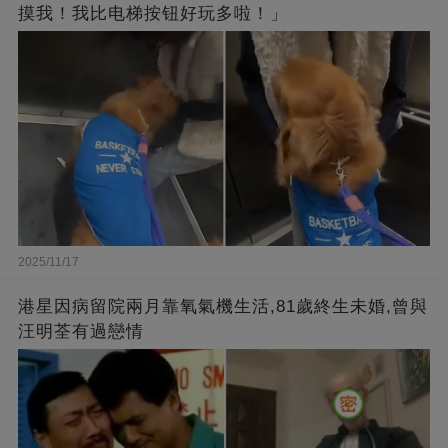
摸我！我比电梯按钮好玩多啦！」
2025/11/17
港星因病留院兩月靠氧氣機生活,81歲終生未婚,曾與
汪明荃有過戀情