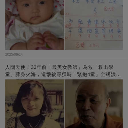
2025/09/14
人間天使！33年前「最美女教師」為救「救出學
童」葬身火海，遺骸被尋獲時「緊抱4童」全網淚
崩：真正的英雄不該被遺忘