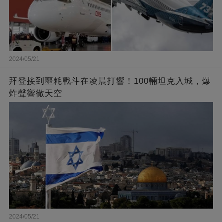
2024/05/21
拜登接到噩耗戰斗在凌晨打響！100輛坦克入城，爆
炸聲響徹天空
2024/05/21