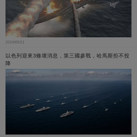
2024/05/21
以色列迎來3條壞消息，第三國參戰，哈馬斯拒不投
降