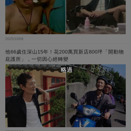
2025/10/08
他66歲住深山15年！花200萬買新店800坪「開動物
庇護所」，一切因心經轉變
略過