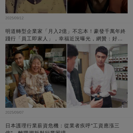
2025/09/12
明道轉型企業家「月入2億」不忘本！豪發千萬年終
踐行「員工即家人」，幸福近況曝光，網贊：好老
闆的福報
2025/09/07
日本護理行業薪資危機：從業者疾呼"工資應漲三