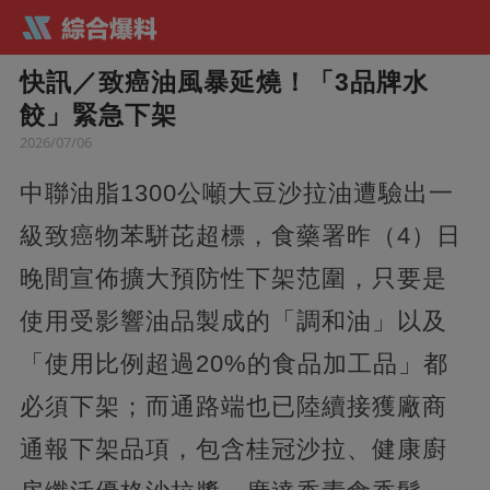
快訊／致癌油風暴延燒！「3品牌水
餃」緊急下架
2026/07/06
中聯油脂1300公噸大豆沙拉油遭驗出一
級致癌物苯駢芘超標，食藥署昨（4）日
晚間宣佈擴大預防性下架范圍，只要是
使用受影響油品製成的「調和油」以及
「使用比例超過20%的食品加工品」都
必須下架；而通路端也已陸續接獲廠商
通報下架品項，包含桂冠沙拉、健康廚