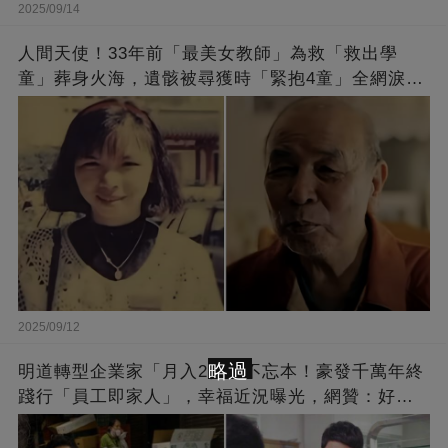
2025/09/14
人間天使！33年前「最美女教師」為救「救出學
童」葬身火海，遺骸被尋獲時「緊抱4童」全網淚
崩：真正的英雄不該被遺忘
2025/09/12
略過
明道轉型企業家「月入2億」不忘本！豪發千萬年終
踐行「員工即家人」，幸福近況曝光，網贊：好老
闆的福報