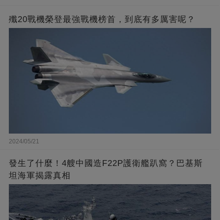
殲20戰機榮登最強戰機榜首，到底有多厲害呢？
2024/05/21
發生了什麼！4艘中國造F22P護衛艦趴窩？巴基斯
坦海軍揭露真相