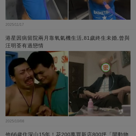
2025/11/17
港星因病留院兩月靠氧氣機生活,81歲終生未婚,曾與
汪明荃有過戀情
2025/10/08
他66歲住深山15年！花200萬買新店800坪「開動物