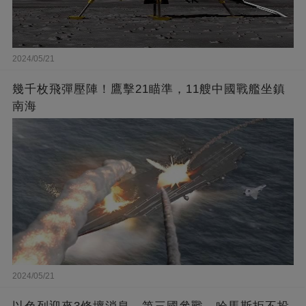
2024/05/21
幾千枚飛彈壓陣！鷹擊21瞄準，11艘中國戰艦坐鎮
南海
2024/05/21