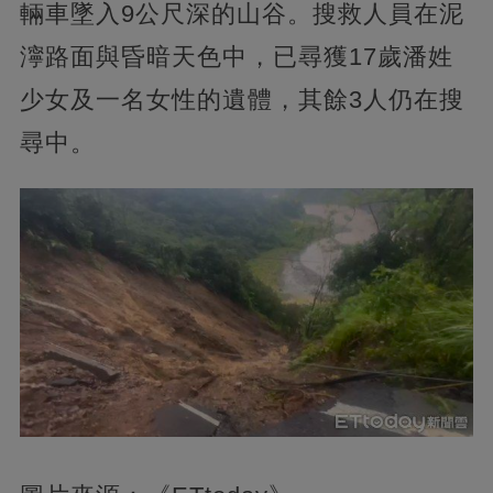
輛車墜入9公尺深的山谷。搜救人員在泥
濘路面與昏暗天色中，已尋獲17歲潘姓
少女及一名女性的遺體，其餘3人仍在搜
尋中。