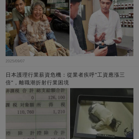
2025/09/07
日本護理行業薪資危機：從業者疾呼"工資應漲三
倍"，離職潮折射行業困境