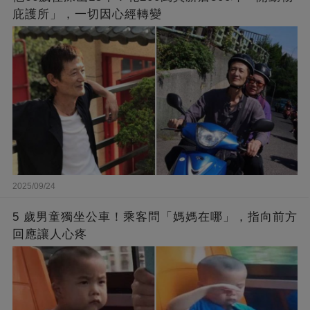
庇護所」，一切因心經轉變
2025/09/24
5 歲男童獨坐公車！乘客問「媽媽在哪」，指向前方
回應讓人心疼