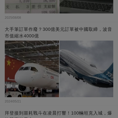
2025/08/08
大手筆訂單作廢？300億美元訂單被中國取締，波音
市值縮水4000億
2024/05/21
拜登接到噩耗戰斗在凌晨打響！100輛坦克入城，爆