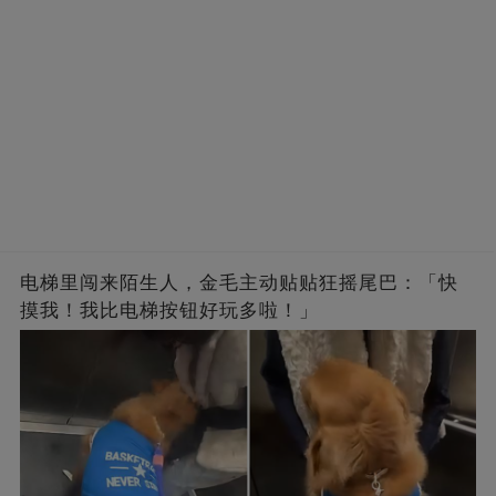
电梯里闯来陌生人，金毛主动贴贴狂摇尾巴：「快
摸我！我比电梯按钮好玩多啦！」