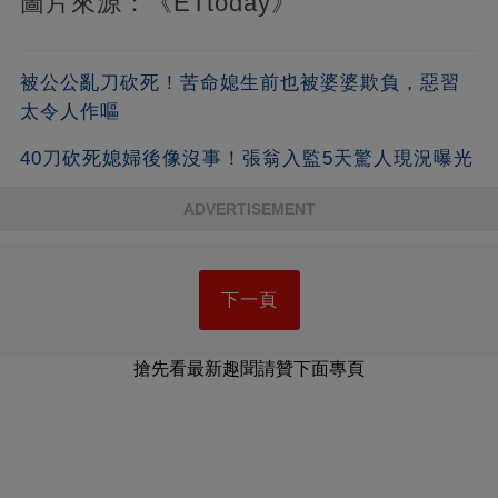
圖片來源：《ETtoday》
被公公亂刀砍死！苦命媳生前也被婆婆欺負，惡習
太令人作嘔
40刀砍死媳婦後像沒事！張翁入監5天驚人現況曝光
ADVERTISEMENT
下一頁
搶先看最新趣聞請贊下面專頁