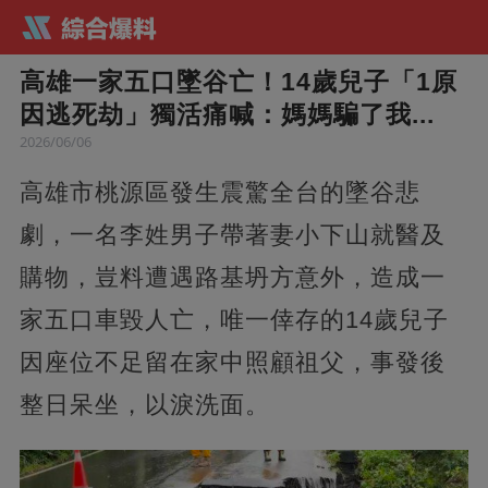
高雄一家五口墜谷亡！14歲兒子「1原
因逃死劫」獨活痛喊：媽媽騙了我...
2026/06/06
高雄市桃源區發生震驚全台的墜谷悲
劇，一名李姓男子帶著妻小下山就醫及
購物，豈料遭遇路基坍方意外，造成一
家五口車毀人亡，唯一倖存的14歲兒子
因座位不足留在家中照顧祖父，事發後
整日呆坐，以淚洗面。