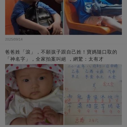
2025/09/14
爸爸姓「滾」，不願孩子跟自己姓！寶媽隨口取的
「神名字」，全家拍案叫絕 ，網驚：太有才