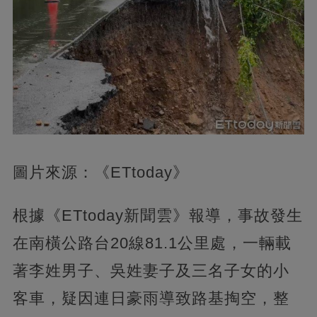
圖片來源：《ETtoday》
根據《ETtoday新聞雲》報導，事故發生
在南橫公路台20線81.1公里處，一輛載
著李姓男子、吳姓妻子及三名子女的小
客車，疑因連日豪雨導致路基掏空，整