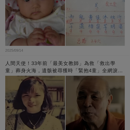
2025/09/14
人間天使！33年前「最美女教師」為救「救出學
童」葬身火海，遺骸被尋獲時「緊抱4童」全網淚
崩：真正的英雄不該被遺忘