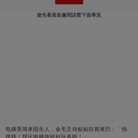
搶先看最新趣聞請贊下面專頁
电梯里闯来陌生人，金毛主动贴贴狂摇尾巴：「快
摸我！我比电梯按钮好玩多啦！」