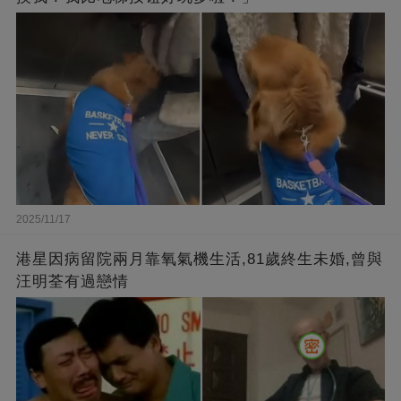
2025/11/17
港星因病留院兩月靠氧氣機生活,81歲終生未婚,曾與
汪明荃有過戀情