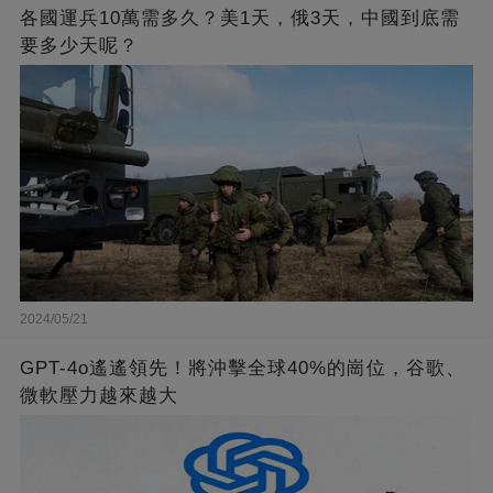
各國運兵10萬需多久？美1天，俄3天，中國到底需
要多少天呢？
2024/05/21
GPT-4o遙遙領先！將沖擊全球40%的崗位，谷歌、
微軟壓力越來越大