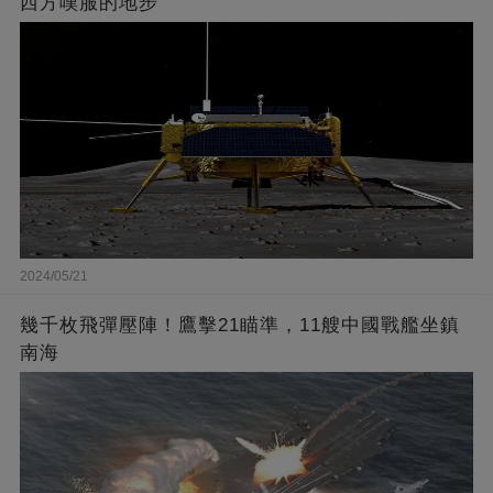
西方嘆服的地步
2024/05/21
幾千枚飛彈壓陣！鷹擊21瞄準，11艘中國戰艦坐鎮
南海