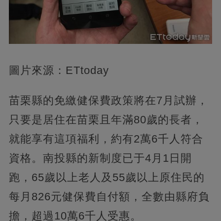
圖片來源：ETtoday
苗栗縣的免繳健保費政策將在7月試辦，
只要是居住在苗栗且年滿80歲的長者，
就能享有這項福利，約有2萬6千人符合
資格。南投縣的新制度已于4月1日開
跑，65歲以上老人及55歲以上原住民的
每月826元健保費自付額，全數由縣府負
擔，超過10萬6千人受惠。