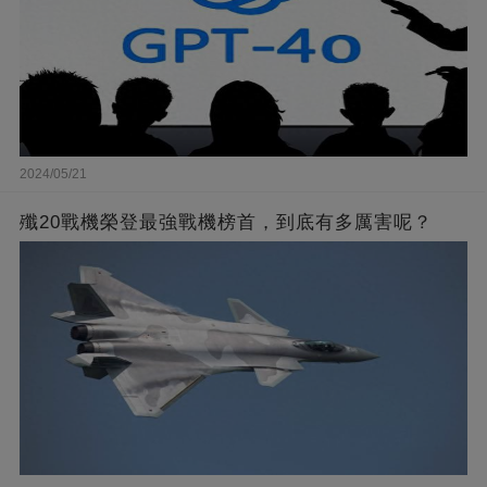
2024/05/21
殲20戰機榮登最強戰機榜首，到底有多厲害呢？