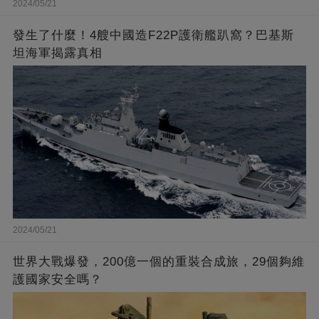
2024/05/21
發生了什麼！4艘中國造F22P護衛艦趴窩？巴基斯
坦海軍揭露真相
2024/05/21
世界大戰爆發，200億一個的重裝合成旅，29個夠維
護國家安全嗎？