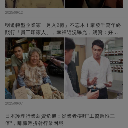
2025/09/12
明道轉型企業家「月入2億」不忘本！豪發千萬年終
踐行「員工即家人」，幸福近況曝光，網贊：好老
闆的福報
2025/09/07
日本護理行業薪資危機：從業者疾呼"工資應漲三
倍"，離職潮折射行業困境