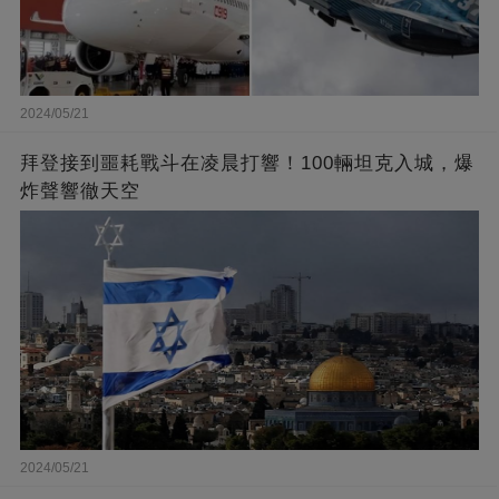
2024/05/21
拜登接到噩耗戰斗在凌晨打響！100輛坦克入城，爆
炸聲響徹天空
2024/05/21