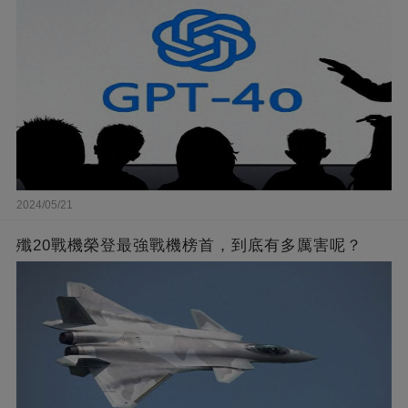
2024/05/21
殲20戰機榮登最強戰機榜首，到底有多厲害呢？