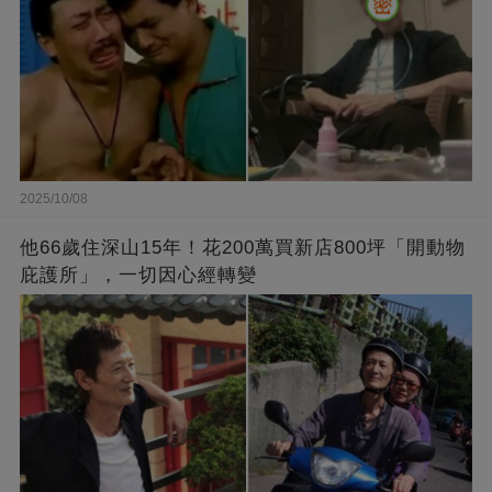
2025/10/08
他66歲住深山15年！花200萬買新店800坪「開動物
庇護所」，一切因心經轉變