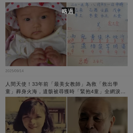
略過
2025/09/14
人間天使！33年前「最美女教師」為救「救出學
童」葬身火海，遺骸被尋獲時「緊抱4童」全網淚
崩：真正的英雄不該被遺忘