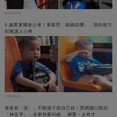
2025/09/24
5 歲男童獨坐公車！乘客問「媽媽在哪」，指向前方
回應讓人心疼
2025/09/14
爸爸姓「滾」，不願孩子跟自己姓！寶媽隨口取的
「神名字」，全家拍案叫絕 ，網驚：太有才