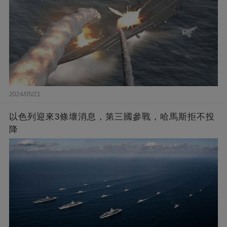
2024/05/21
以色列迎來3條壞消息，第三國參戰，哈馬斯拒不投
降