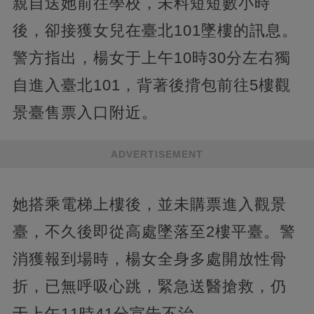
親自送她前往學校，未料短短數小時
後，卻接獲女兒在臺北101墜樓的訊息。
警方指出，楊女于上午10時30分左右獨
自進入臺北101，背著後揹包前往5樓觀
景臺售票入口附近。
ADVERTISEMENT
她搭乘電梯上樓後，並未購票進入觀景
臺，不久後即從高處墜落至2樓平臺。警
消獲報到場時，楊女全身多處開放性骨
折，已無呼吸心跳，緊急送醫搶救，仍
于上午11時41分宣告不治。