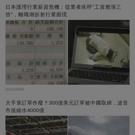
日本護理行業薪資危機：從業者疾呼"工資應漲三
倍"，離職潮折射行業困境
2025/08/08
大手筆訂單作廢？300億美元訂單被中國取締，波音
市值縮水4000億