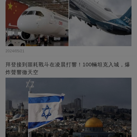
2024/05/21
拜登接到噩耗戰斗在凌晨打響！100輛坦克入城，爆
炸聲響徹天空