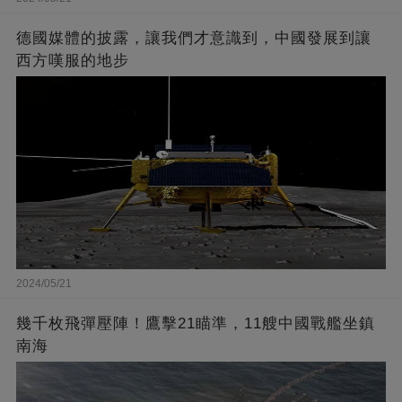
德國媒體的披露，讓我們才意識到，中國發展到讓
西方嘆服的地步
2024/05/21
幾千枚飛彈壓陣！鷹擊21瞄準，11艘中國戰艦坐鎮
南海