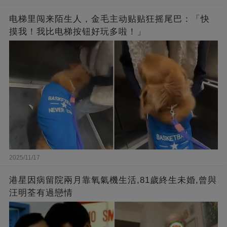
电梯里闯来陌生人，金毛主动贴贴狂摇尾巴：「快
摸我！我比电梯按钮好玩多啦！」
2025/11/17
港星因病留院兩月靠氧氣機生活,81歲終生未婚,曾與
汪明荃有過戀情