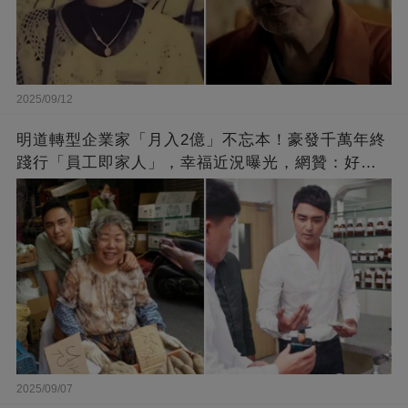
2025/09/12
明道轉型企業家「月入2億」不忘本！豪發千萬年終
踐行「員工即家人」，幸福近況曝光，網贊：好老
闆的福報
2025/09/07