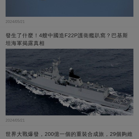
2024/05/21
發生了什麼！4艘中國造F22P護衛艦趴窩？巴基斯
坦海軍揭露真相
2024/05/21
世界大戰爆發，200億一個的重裝合成旅，29個夠維