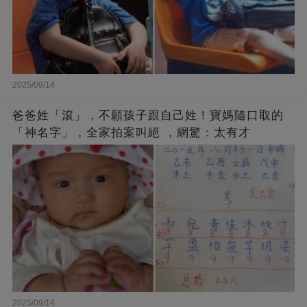
2025/09/14
爸爸姓「滾」，不願孩子跟自己姓！寶媽隨口取的
「神名字」，全家拍案叫絕 ，網驚：太有才
2025/09/14