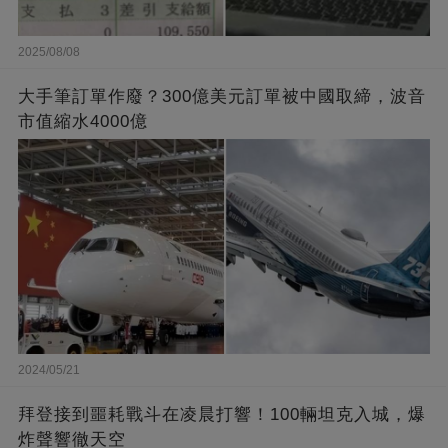
2025/08/08
大手筆訂單作廢？300億美元訂單被中國取締，波音
市值縮水4000億
2024/05/21
拜登接到噩耗戰斗在凌晨打響！100輛坦克入城，爆
炸聲響徹天空