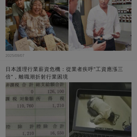
2025/09/07
日本護理行業薪資危機：從業者疾呼"工資應漲三
倍"，離職潮折射行業困境