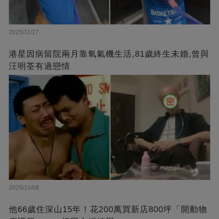
2025/11/17
港星因病留院兩月靠氧氣機生活,81歲終生未婚,曾與
汪明荃有過戀情
2025/10/08
他66歲住深山15年！花200萬買新店800坪「開動物