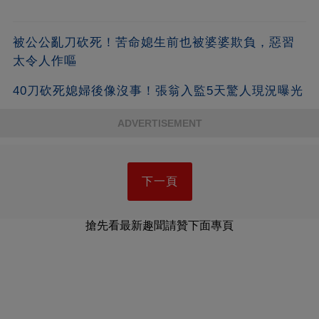
被公公亂刀砍死！苦命媳生前也被婆婆欺負，惡習
太令人作嘔
40刀砍死媳婦後像沒事！張翁入監5天驚人現況曝光
ADVERTISEMENT
下一頁
搶先看最新趣聞請贊下面專頁