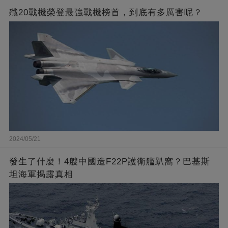
殲20戰機榮登最強戰機榜首，到底有多厲害呢？
2024/05/21
發生了什麼！4艘中國造F22P護衛艦趴窩？巴基斯
坦海軍揭露真相