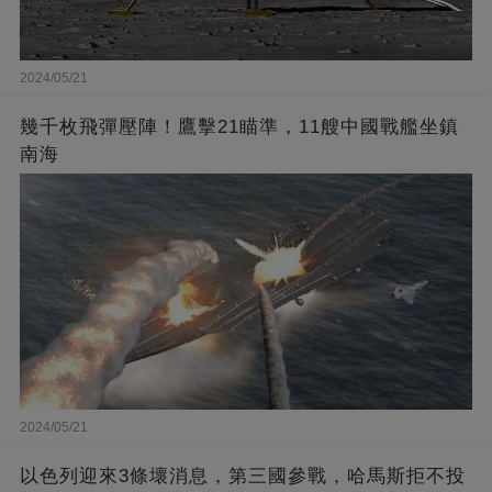
2024/05/21
幾千枚飛彈壓陣！鷹擊21瞄準，11艘中國戰艦坐鎮
南海
2024/05/21
以色列迎來3條壞消息，第三國參戰，哈馬斯拒不投