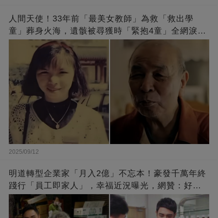
人間天使！33年前「最美女教師」為救「救出學
童」葬身火海，遺骸被尋獲時「緊抱4童」全網淚
崩：真正的英雄不該被遺忘
2025/09/12
明道轉型企業家「月入2億」不忘本！豪發千萬年終
踐行「員工即家人」，幸福近況曝光，網贊：好老
闆的福報