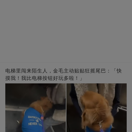
电梯里闯来陌生人，金毛主动贴贴狂摇尾巴：「快
摸我！我比电梯按钮好玩多啦！」