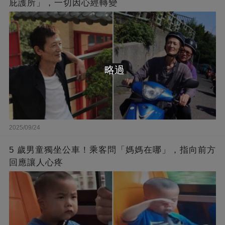
庇護所」，一切因心經轉變
略過
2025/09/24
5 歲男童獨坐公車！乘客問「媽媽在哪」，指向前方
回應讓人心疼