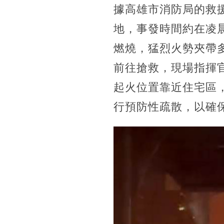
據高雄市消防局的救援
地，事發時間約在凌晨
燃燒，猛烈火勢夾帶
前往搶救，現場指揮
起火位置靠近住宅區
行預防性疏散，以確