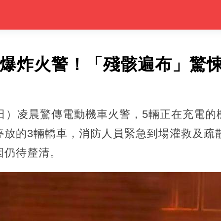
環爆炸火警！「殘骸遍布」驚
7日）凌晨驚傳電動機車火警，5輛正在充電的
停放的3輛轎車，消防人員緊急到場灌救及疏
因仍待釐清。