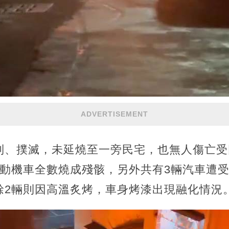
ADVERTISEMENT
制、撲滅，未延燒至一旁民宅，也無人傷亡受
電動機車全數燒成殘骸，另外共有3輛汽車遭受
餘2輛則因高溫炙烤，車身烤漆出現融化情況