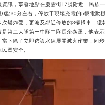
資訊，事發地點在慶雲街17號附近、民族一
0點30分左右，停放于現場充電的5輛電動
多次爆炸聲，更波及鄰近停放的3輛轎車，獲
官是第二大隊第一中隊中隊長余泰運，他表示
，當下除了立即佈設水線展開滅火作業，同步
保民眾安全。