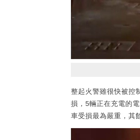
整起火警雖很快被控
損，5輛正在充電的
車受損最為嚴重，其