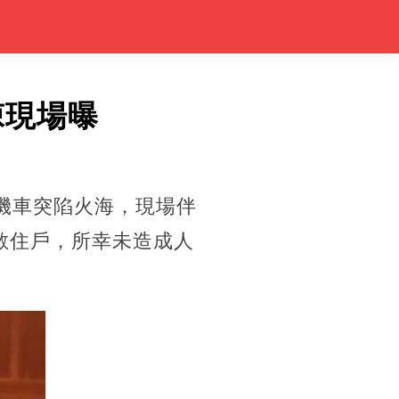
悚現場曝
機車突陷火海，現場伴
散住戶，所幸未造成人