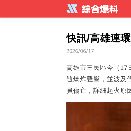
快訊/高雄連
2026/06/17
高雄市三民區今（1
隨爆炸聲響，並波及
員傷亡，詳細起火原