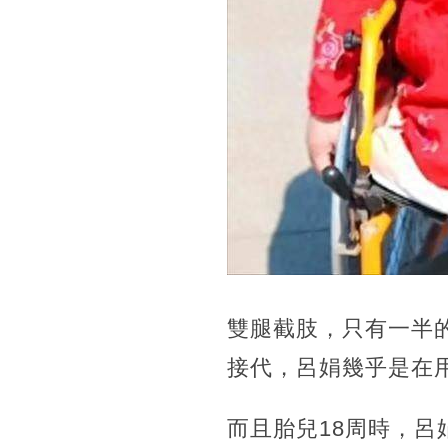
雙腿截肢，只有一半
接代，呂娟幾乎是在
而且胎兒18周時，呂