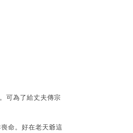
。可為了給丈夫傳宗
孕喪命。好在老天爺這