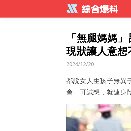
「無腿媽媽」
現狀讓人意想
2024/12/20
都說女人生孩子無異
會。可試想，就連身