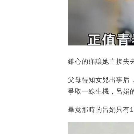
錐心的痛讓她直接失去
父母得知女兒出事后
爭取一線生機，呂娟
畢竟那時的呂娟只有