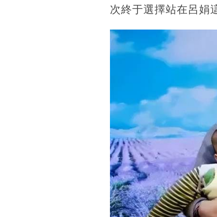
次終于選擇站在呂娟