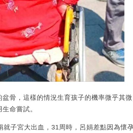
的盆骨，這樣的情況生育孩子的機率微乎其微
用生命嘗試。
娟就子宮大出血，31周時，呂娟差點因為懷