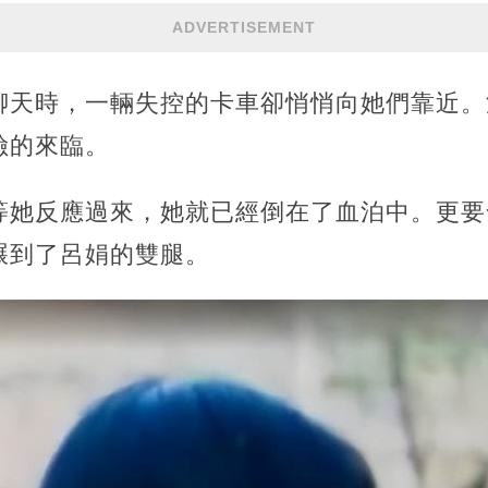
ADVERTISEMENT
聊天時，一輛失控的卡車卻悄悄向她們靠近。
險的來臨。
等她反應過來，她就已經倒在了血泊中。更要
碾到了呂娟的雙腿。