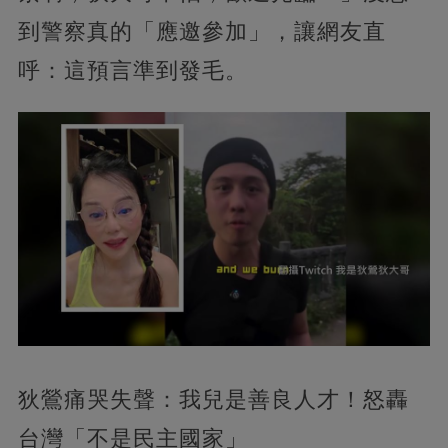
到警察真的「應邀參加」，讓網友直
呼：這預言準到發毛。
狄鶯痛哭失聲：我兒是善良人才！怒轟
台灣「不是民主國家」