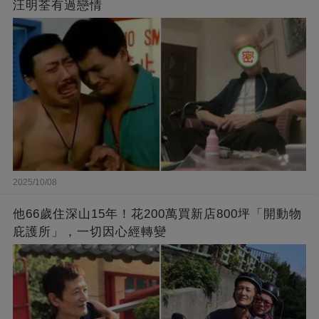
汪明荃有過戀情
2025/10/08
他66歲住深山15年！花200萬買新店800坪「開動物
庇護所」，一切因心經轉變