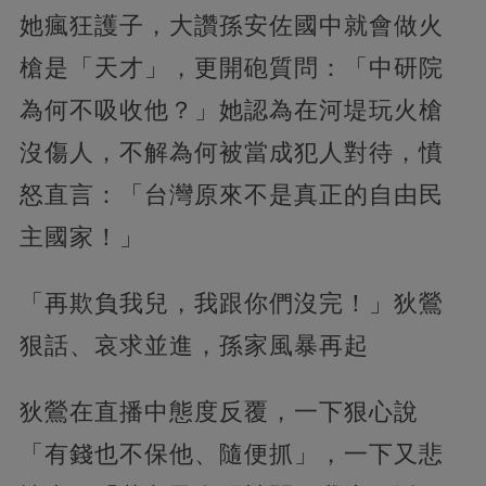
她瘋狂護子，大讚孫安佐國中就會做火
槍是「天才」，更開砲質問：「中研院
為何不吸收他？」她認為在河堤玩火槍
沒傷人，不解為何被當成犯人對待，憤
怒直言：「台灣原來不是真正的自由民
主國家！」
「再欺負我兒，我跟你們沒完！」狄鶯
狠話、哀求並進，孫家風暴再起
狄鶯在直播中態度反覆，一下狠心說
「有錢也不保他、隨便抓」，一下又悲