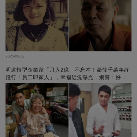
2025/09/12
明道轉型企業家「月入2億」不忘本！豪發千萬年終
踐行「員工即家人」，幸福近況曝光，網贊：好老
闆的福報