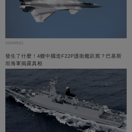
2024/05/21
發生了什麼！4艘中國造F22P護衛艦趴窩？巴基斯
坦海軍揭露真相