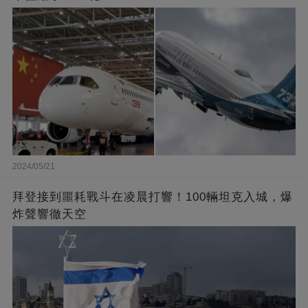
2024/05/21
拜登接到噩耗戰斗在凌晨打響！100輛坦克入城，爆
炸聲響徹天空