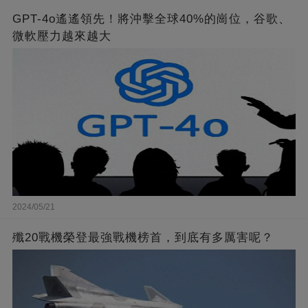
GPT-4o遙遙領先！將沖擊全球40%的崗位，谷歌、
微軟壓力越來越大
2024/05/21
殲20戰機榮登最強戰機榜首，到底有多厲害呢？