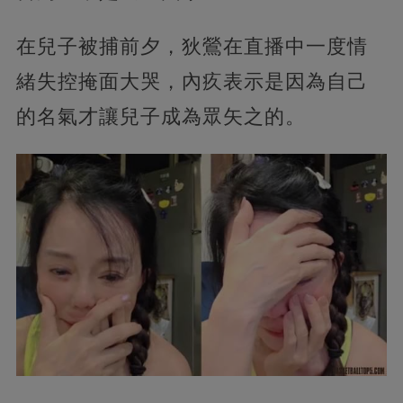
在兒子被捕前夕，狄鶯在直播中一度情
緒失控掩面大哭，內疚表示是因為自己
的名氣才讓兒子成為眾矢之的。