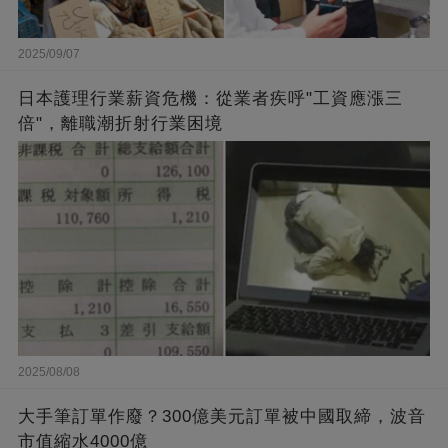
2025/09/07
日本護理行業薪資危機：從業者疾呼"工資應漲三
倍"，離職潮折射行業困境
2025/08/08
大手筆訂單作廢？300億美元訂單被中國取締，波音
市值縮水4000億