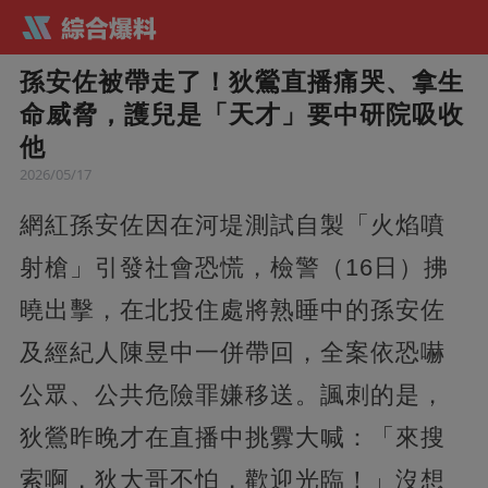
孫安佐被帶走了！狄鶯直播痛哭、拿生
命威脅，護兒是「天才」要中研院吸收
他
2026/05/17
網紅孫安佐因在河堤測試自製「火焰噴
射槍」引發社會恐慌，檢警（16日）拂
曉出擊，在北投住處將熟睡中的孫安佐
及經紀人陳昱中一併帶回，全案依恐嚇
公眾、公共危險罪嫌移送。諷刺的是，
狄鶯昨晚才在直播中挑釁大喊：「來搜
索啊，狄大哥不怕，歡迎光臨！」沒想