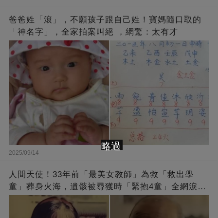
爸爸姓「滾」，不願孩子跟自己姓！寶媽隨口取的
「神名字」，全家拍案叫絕 ，網驚：太有才
略過
2025/09/14
人間天使！33年前「最美女教師」為救「救出學
童」葬身火海，遺骸被尋獲時「緊抱4童」全網淚
崩：真正的英雄不該被遺忘