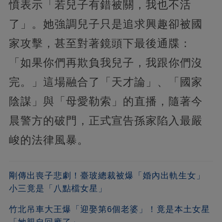
憤表示「若兒子有錯被關，我也不活
了」。她強調兒子只是追求興趣卻被國
家攻擊，甚至對著鏡頭下最後通牒：
「如果你們再欺負我兒子，我跟你們沒
完。」這場融合了「天才論」、「國家
陰謀」與「母愛勒索」的直播，隨著今
晨警方的破門，正式宣告孫家陷入最嚴
峻的法律風暴。
剛傳出喪子悲劇！臺玻總裁被爆「婚內出軌生女」
小三竟是「八點檔女星」
竹北吊車大王爆「迎娶第6個老婆」！竟是本土女星