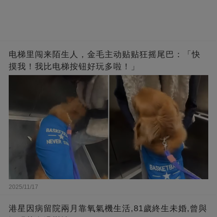
电梯里闯来陌生人，金毛主动贴贴狂摇尾巴：「快
摸我！我比电梯按钮好玩多啦！」
2025/11/17
港星因病留院兩月靠氧氣機生活,81歲終生未婚,曾與