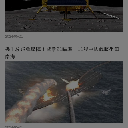
2024/05/21
幾千枚飛彈壓陣！鷹擊21瞄準，11艘中國戰艦坐鎮
南海
2024/05/21