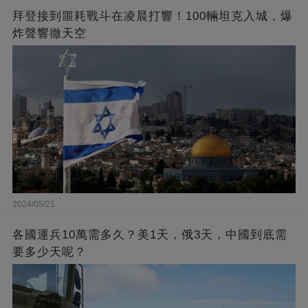
拜登接到噩耗戰斗在凌晨打響！100輛坦克入城，爆
炸聲響徹天空
2024/05/21
各國運兵10萬需多久？美1天，俄3天，中國到底需
要多少天呢？