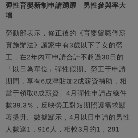
彈性育嬰新制申請踴躍 男性參與率大
增
勞動部表示，修正後的《育嬰留職停薪
實施辦法》讓家中有3歲以下子女的勞
工，在2年內可申請合計不超過30日的
「以日為單位」彈性假期。勞工于申請
期間，享有6成津貼加2成薪資補助，相
當于領取8成薪資。4月彈性申請占總件
數39.3％，反映勞工對短期照護需求顯
著提升。數據顯示，4月以日申請的男性
人數達1，916人，相較3月的1，281