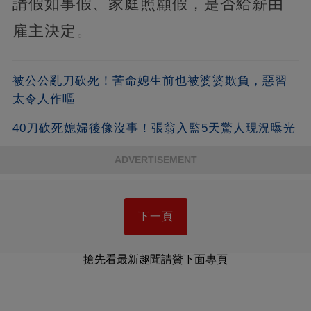
請假如事假、家庭照顧假，是否給薪由
雇主決定。
被公公亂刀砍死！苦命媳生前也被婆婆欺負，惡習
太令人作嘔
40刀砍死媳婦後像沒事！張翁入監5天驚人現況曝光
ADVERTISEMENT
下一頁
搶先看最新趣聞請贊下面專頁