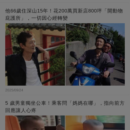
他66歲住深山15年！花200萬買新店800坪「開動物
庇護所」，一切因心經轉變
2025/09/24
5 歲男童獨坐公車！乘客問「媽媽在哪」，指向前方
回應讓人心疼