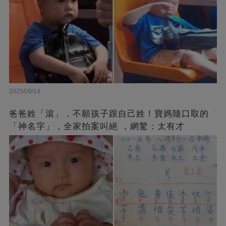
2025/09/14
爸爸姓「滾」，不願孩子跟自己姓！寶媽隨口取的
「神名字」，全家拍案叫絕 ，網驚：太有才