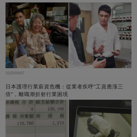
闆的福報
2025/09/07
日本護理行業薪資危機：從業者疾呼"工資應漲三
倍"，離職潮折射行業困境