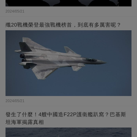
2024/05/21
殲20戰機榮登最強戰機榜首，到底有多厲害呢？
2024/05/21
發生了什麼！4艘中國造F22P護衛艦趴窩？巴基斯
坦海軍揭露真相