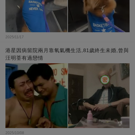
2025/11/17
港星因病留院兩月靠氧氣機生活,81歲終生未婚,曾與
汪明荃有過戀情
2025/10/08