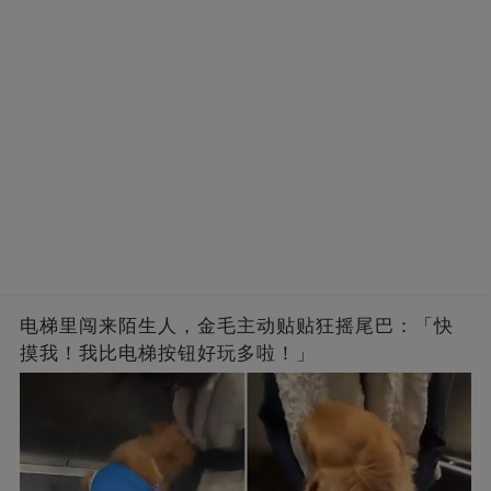
电梯里闯来陌生人，金毛主动贴贴狂摇尾巴：「快
摸我！我比电梯按钮好玩多啦！」