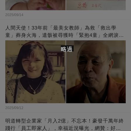
2025/09/14
人間天使！33年前「最美女教師」為救「救出學
童」葬身火海，遺骸被尋獲時「緊抱4童」全網淚
崩：真正的英雄不該被遺忘
略過
2025/09/12
明道轉型企業家「月入2億」不忘本！豪發千萬年終
踐行「員工即家人」，幸福近況曝光，網贊：好老