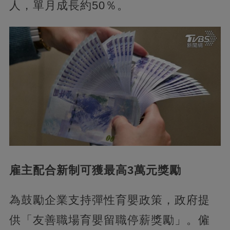
人，單月成長約50％。
雇主配合新制可獲最高3萬元獎勵
為鼓勵企業支持彈性育嬰政策，政府提
供「友善職場育嬰留職停薪獎勵」。僱