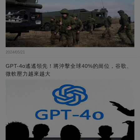
2024/05/21
GPT-4o遙遙領先！將沖擊全球40%的崗位，谷歌、
微軟壓力越來越大