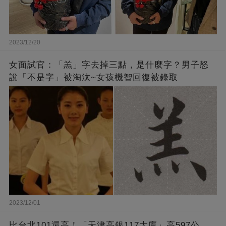
2023/12/20
女面試官：「羔」字去掉三點，是什麼字？男子怒
說「不是字」被淘汰~女孩機智回復被錄取
2023/12/01
比台北101還高！「天津高銀117大廈」高597公