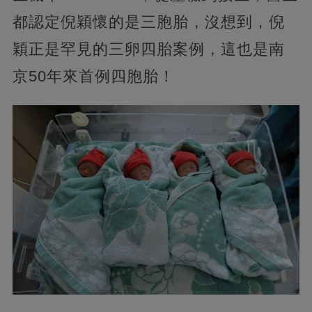
都認定倪穎懷的是三胞胎，沒想到，倪
穎正是罕見的三卵四胎案例，這也是南
京50年來首例四胞胎！