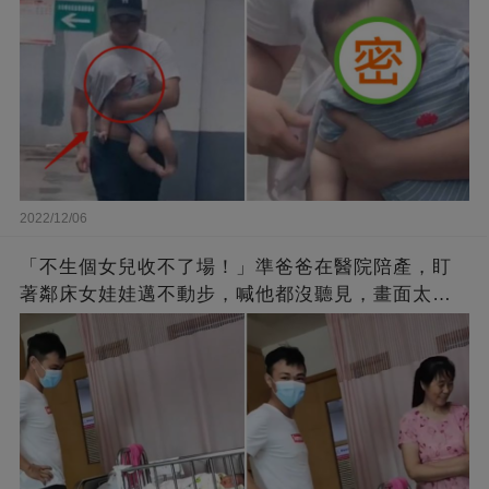
2022/12/06
「不生個女兒收不了場！」準爸爸在醫院陪產，盯
著鄰床女娃娃邁不動步，喊他都沒聽見，畫面太有
愛了！