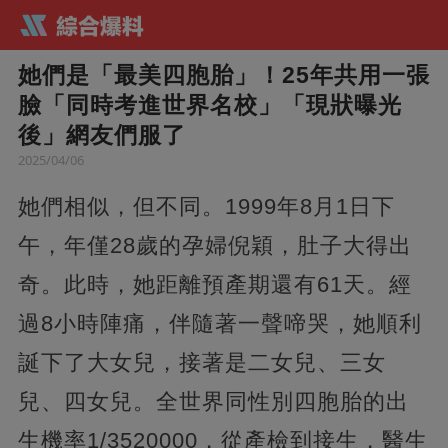
她們是「最美四胞胎」！25年共用一張
臉「同時考進世界名校」「現狀曝光
後」網友們服了
2025/04/06
她們相似，但不同。1999年8月1日下
午，年僅28歲的孕婦倪穎，肚子大得出
奇。此時，她距離預產期還有61天。經
過8小時陣痛，伴隨著一聲啼哭，她順利
誕下了大女兒，接著是二女兒、三女
兒、四女兒。全世界同性別四胞胎的出
生機率1/3520000，從產檢到接生，醫生