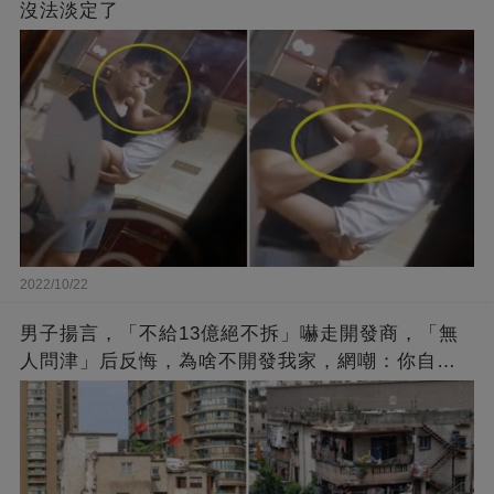
沒法淡定了
2022/10/22
男子揚言，「不給13億絕不拆」嚇走開發商，「無
人問津」后反悔，為啥不開發我家，網嘲：你自己
找的