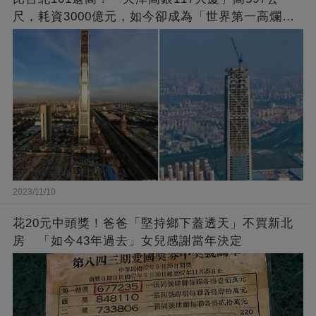
尺，耗資3000億元，如今卻成為「世界第一高爛尾
樓」
2023/11/10
花20元中頭獎！爸爸「堅持鄉下蓋透天」不買新北
房 「如今43年過去」女兒感謝當年決定