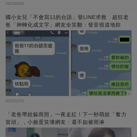
2023/09/01
國小女兒「不會寫11的台語」發LINE求救 超狂老
爸「神轉化成文字」網友全笑翻：發音很道地欸
2022/12/11
「老爸帶娃躲雨照」一夜走紅！下一秒萌娃「奮力
冒頭」，小臉蛋笑壞網友：還不如被雨淋