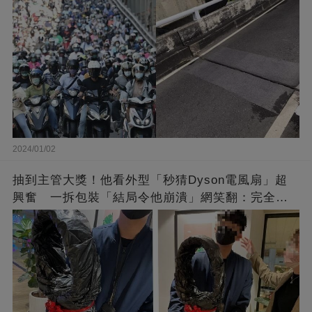
2024/01/02
抽到主管大獎！他看外型「秒猜Dyson電風扇」超
興奮 一拆包裝「結局令他崩潰」網笑翻：完全想
不到～