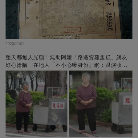
2023/11/01
整天都無人光顧！無助阿嬤「路邊賣雞蛋糕」網友
好心搶購 在地人「不小心曝身份」網：眼淚收回
來了