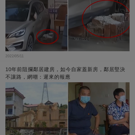
2022/05/11
10年前阻攔鄰居建房，如今自家蓋新房，鄰居堅決
不讓路，網嘲：遲來的報應