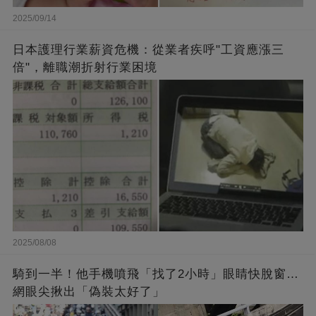
2025/09/14
日本護理行業薪資危機：從業者疾呼"工資應漲三
倍"，離職潮折射行業困境
2025/08/08
騎到一半！他手機噴飛「找了2小時」眼睛快脫窗…
網眼尖揪出「偽裝太好了」