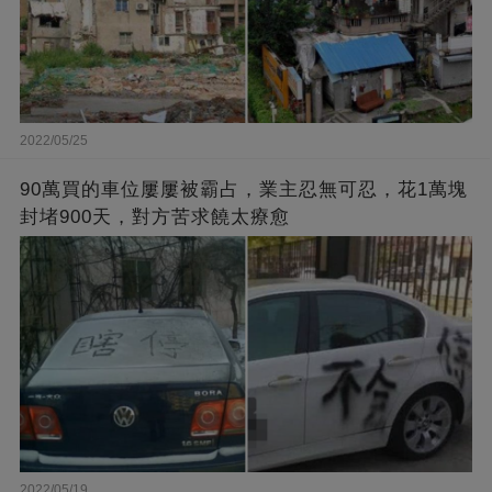
2022/05/25
90萬買的車位屢屢被霸占，業主忍無可忍，花1萬塊
封堵900天，對方苦求饒太療愈
2022/05/19