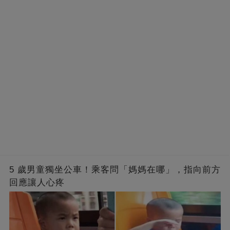
5 歲男童獨坐公車！乘客問「媽媽在哪」，指向前方
回應讓人心疼