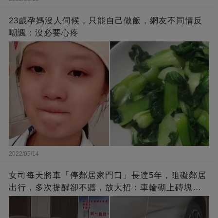
23歲孕媽沒人伺候，只能自己做飯，網友不同情反
嘲諷：沒必要心疼
2022/05/14
女司每天將車「停鄰居家門口」長達5年，阻礙鄰居
出行，多次提醒卻不聽，放大招：車輪砌上磚塊，
你別想走了