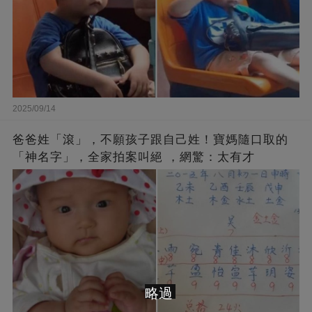
2025/09/14
爸爸姓「滾」，不願孩子跟自己姓！寶媽隨口取的
「神名字」，全家拍案叫絕 ，網驚：太有才
略過