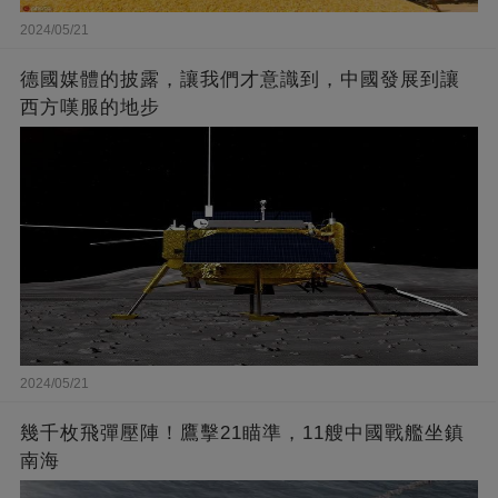
2024/05/21
德國媒體的披露，讓我們才意識到，中國發展到讓
西方嘆服的地步
2024/05/21
幾千枚飛彈壓陣！鷹擊21瞄準，11艘中國戰艦坐鎮
南海