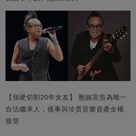
【強硬切割20年女友】 胞姊宣告為唯一
合法繼承人，後事與珍貴音樂資產全權
接管