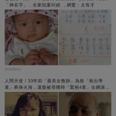
「神名字」，全家拍案叫絕 ，網驚：太有才
2025/09/14
人間天使！33年前「最美女教師」為救「救出學
童」葬身火海，遺骸被尋獲時「緊抱4童」全網淚
崩：真正的英雄不該被遺忘