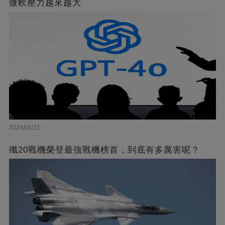
微軟壓力越來越大
2024/05/21
殲20戰機榮登最強戰機榜首，到底有多厲害呢？