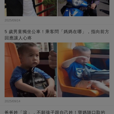
2025/09/24
5 歲男童獨坐公車！乘客問「媽媽在哪」，指向前方
回應讓人心疼
2025/09/14
爸爸姓「滾」，不願孩子跟自己姓！寶媽隨口取的