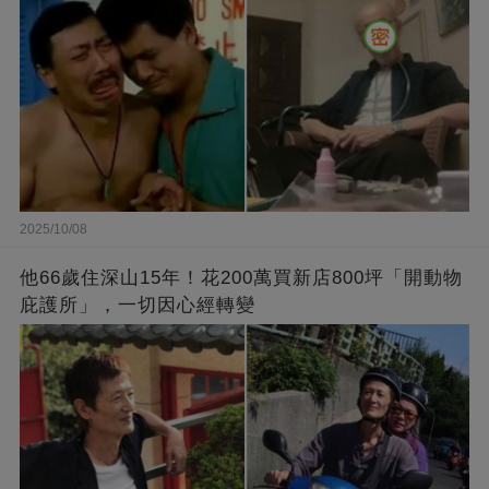
2025/10/08
他66歲住深山15年！花200萬買新店800坪「開動物
庇護所」，一切因心經轉變