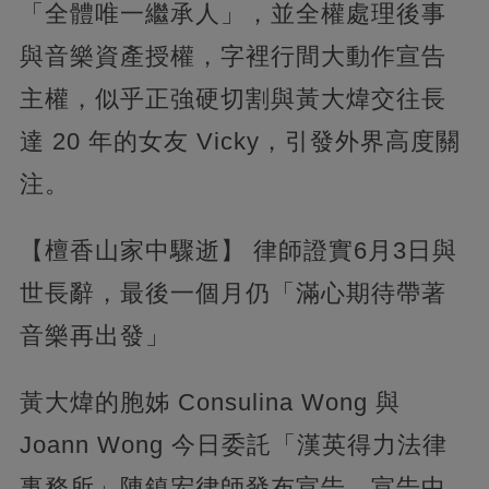
「全體唯一繼承人」，並全權處理後事
與音樂資產授權，字裡行間大動作宣告
主權，似乎正強硬切割與黃大煒交往長
達 20 年的女友 Vicky，引發外界高度關
注。
【檀香山家中驟逝】 律師證實6月3日與
世長辭，最後一個月仍「滿心期待帶著
音樂再出發」
黃大煒的胞姊 Consulina Wong 與
Joann Wong 今日委託「漢英得力法律
事務所」陳鎮宏律師發布宣告。宣告中