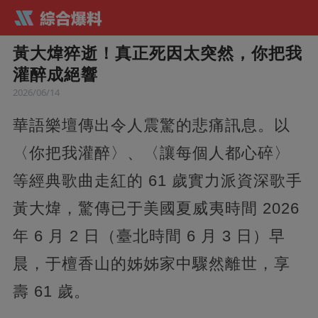
黃大煒猝逝！真正死因太突然，你把我
灌醉成絕響
2026/06/14
華語樂壇傳出令人震驚的悲痛訊息。以
〈你把我灌醉〉、〈讓每個人都心碎〉
等經典歌曲走紅的 61 歲實力派資深歌手
黃大煒，驚傳已于美國夏威夷時間 2026
年 6 月 2 日（臺北時間 6 月 3 日）早
晨，于檀香山的姊姊家中驟然離世，享
壽 61 歲。