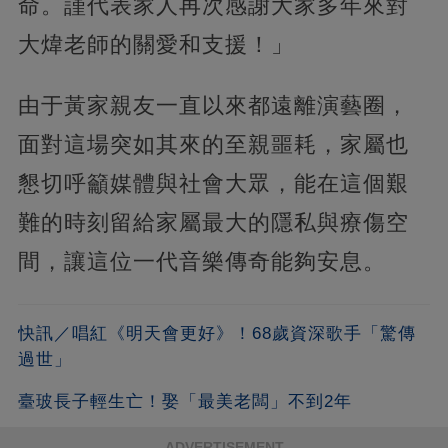
命。謹代表家人再次感謝大家多年來對
大煒老師的關愛和支援！」
由于黃家親友一直以來都遠離演藝圈，
面對這場突如其來的至親噩耗，家屬也
懇切呼籲媒體與社會大眾，能在這個艱
難的時刻留給家屬最大的隱私與療傷空
間，讓這位一代音樂傳奇能夠安息。
快訊／唱紅《明天會更好》！68歲資深歌手「驚傳
過世」
臺玻長子輕生亡！娶「最美老闆」不到2年
ADVERTISEMENT