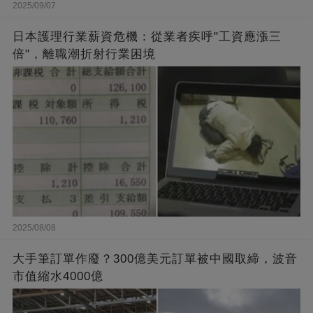
2025/09/07
日本護理行業薪資危機：從業者疾呼"工資應漲三
倍"，離職潮折射行業困境
2025/08/08
大手筆訂單作廢？300億美元訂單被中國取締，波音
市值縮水4000億