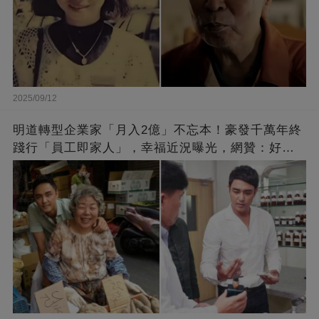
2025/09/12
明道轉型企業家「月入2億」不忘本！豪發千萬年終
踐行「員工即家人」，幸福近況曝光，網贊：好老
闆的福報