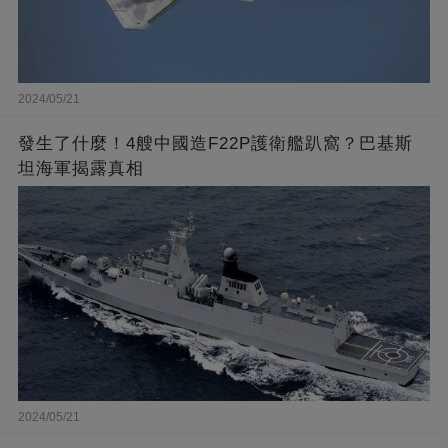
2024/05/21
發生了什麼！4艘中國造F22P護衛艦趴窩？巴基斯
坦海軍揭露真相
2024/05/21