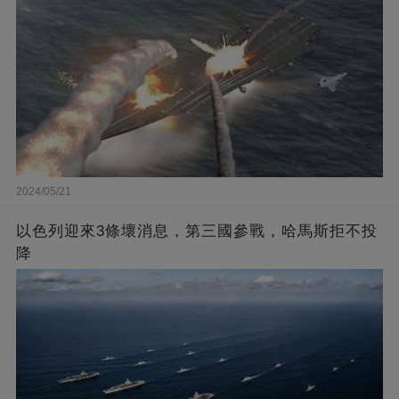
2024/05/21
以色列迎來3條壞消息，第三國參戰，哈馬斯拒不投
降