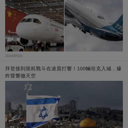
2024/05/21
拜登接到噩耗戰斗在凌晨打響！100輛坦克入城，爆
炸聲響徹天空