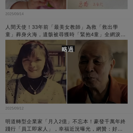
2025/09/14
人間天使！33年前「最美女教師」為救「救出學
童」葬身火海，遺骸被尋獲時「緊抱4童」全網淚
崩：真正的英雄不該被遺忘
略過
2025/09/12
明道轉型企業家「月入2億」不忘本！豪發千萬年終
踐行「員工即家人」，幸福近況曝光，網贊：好老