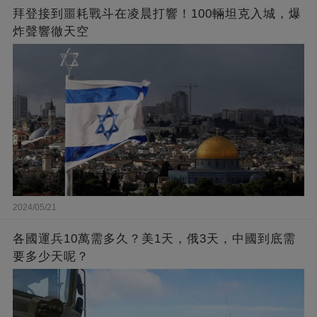
拜登接到噩耗戰斗在凌晨打響！100輛坦克入城，爆
炸聲響徹天空
2024/05/21
各國運兵10萬需多久？美1天，俄3天，中國到底需
要多少天呢？