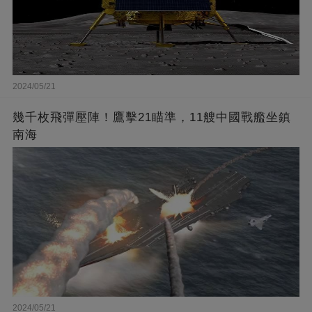
2024/05/21
幾千枚飛彈壓陣！鷹擊21瞄準，11艘中國戰艦坐鎮
南海
2024/05/21