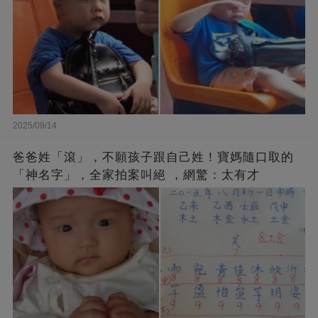
2025/09/14
爸爸姓「滾」，不願孩子跟自己姓！寶媽隨口取的
「神名字」，全家拍案叫絕 ，網驚：太有才