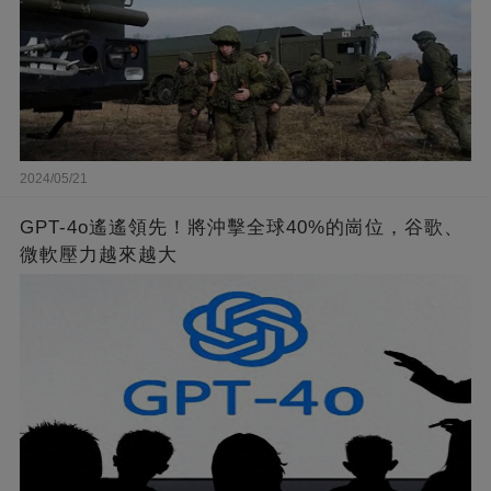
2024/05/21
GPT-4o遙遙領先！將沖擊全球40%的崗位，谷歌、
微軟壓力越來越大