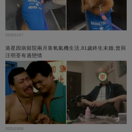
2025/11/17
港星因病留院兩月靠氧氣機生活,81歲終生未婚,曾與
汪明荃有過戀情
2025/10/08