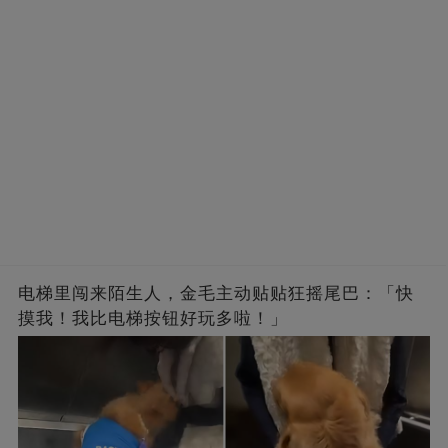
电梯里闯来陌生人，金毛主动贴贴狂摇尾巴：「快
摸我！我比电梯按钮好玩多啦！」