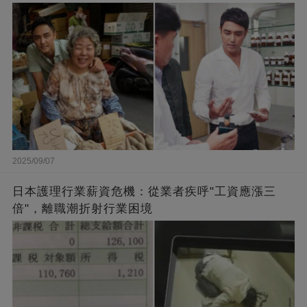
闆的福報
2025/09/07
日本護理行業薪資危機：從業者疾呼"工資應漲三
倍"，離職潮折射行業困境