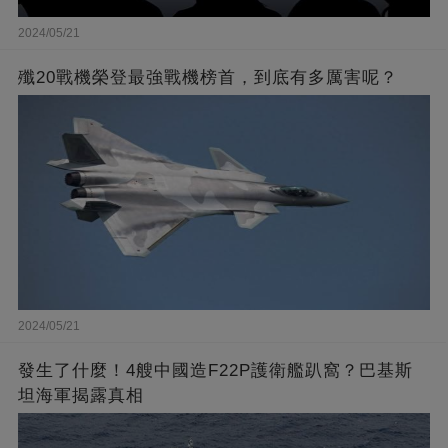
2024/05/21
殲20戰機榮登最強戰機榜首，到底有多厲害呢？
2024/05/21
發生了什麼！4艘中國造F22P護衛艦趴窩？巴基斯
坦海軍揭露真相