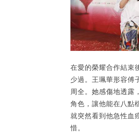
在愛的榮耀合作結束
少過。王珮華形容傅
周全。她感傷地透露
角色，讓他能在八點
就突然看到他急性血
惜。