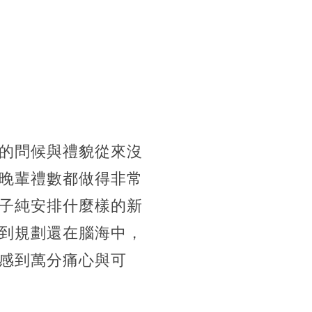
的問候與禮貌從來沒
晚輩禮數都做得非常
子純安排什麼樣的新
到規劃還在腦海中，
感到萬分痛心與可