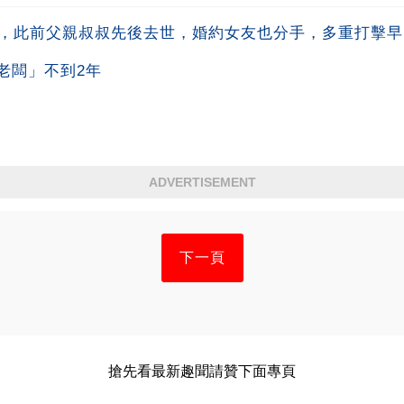
生，此前父親叔叔先後去世，婚約女友也分手，多重打擊
老闆」不到2年
ADVERTISEMENT
下一頁
搶先看最新趣聞請贊下面專頁