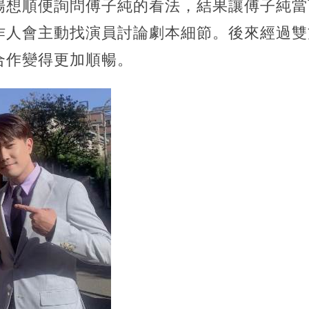
場想順便詢問傅子純的看法，結果讓傅子純當
作人會主動找演員討論劇本細節。後來經過雙
合作變得更加順暢。