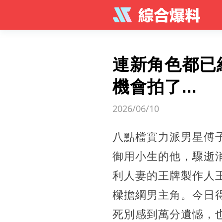
連新角色都已
機會拍了...
2026/06/10
八點檔實力派男星傅
御用小生的他，驟逝
利人妻的王牌製作人
樑擔綱男主角。今日
死別感到萬分遺憾，