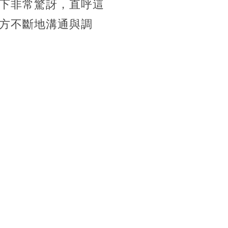
下非常驚訝，直呼這
方不斷地溝通與調