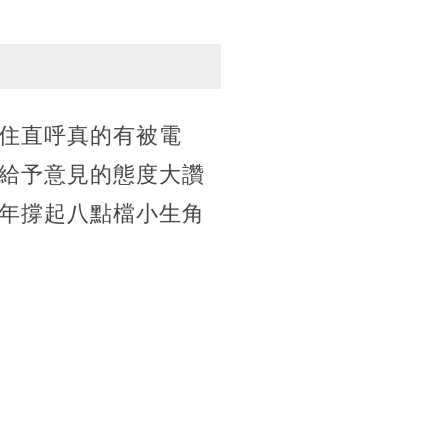
住直呼真的有被電
給予意見的態度大讚
年撐起八點檔小生角