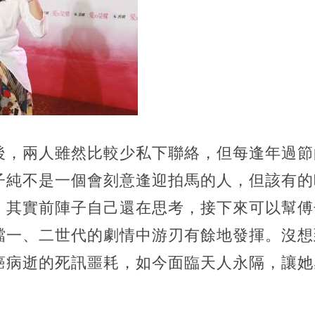
後，兩人雖然比較少私下聯絡，但每逢年過節
子純不是一個會刻意逢迎拍馬的人，但該有的
，其實前陣子自己還在思考，接下來可以幫傅
檔一、二世代的劇情中游刃有餘地發揮。沒想
癌病逝的死訊噩耗，如今面臨天人永隔，讓她