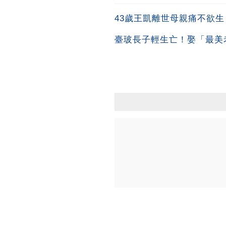
43歲王凱離世母親痛不欲
臺玻長子輕生亡！娶「最美