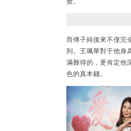
覺。
而傅子純後來不僅完
到。王珮華對于他身
滿難得的，更肯定他
色的真本錢。