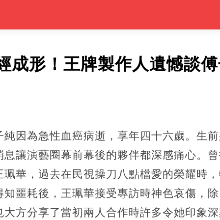
經成形！王牌製作人遺憾談傅
子純因為急性血癌病逝，享年四十六歲。生前
消息讓演藝圈幕前幕後的夥伴都深感痛心。曾
王珮華，過去在民視操刀八點檔愛的榮耀時，
得知噩耗後，王珮華接受專訪時神色哀傷，除
也大方分享了當初兩人合作時許多令她印象深