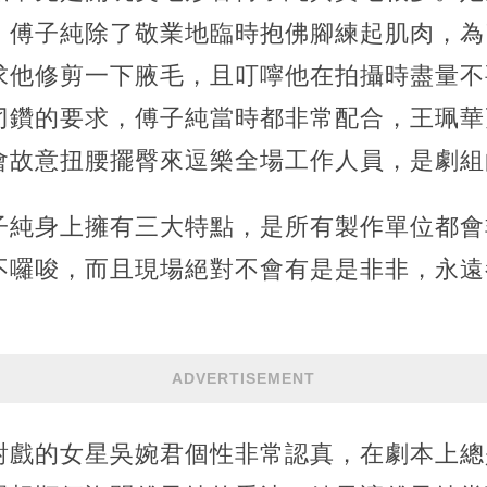
，傅子純除了敬業地臨時抱佛腳練起肌肉，為
求他修剪一下腋毛，且叮嚀他在拍攝時盡量不
刁鑽的要求，傅子純當時都非常配合，王珮華
會故意扭腰擺臀來逗樂全場工作人員，是劇組
子純身上擁有三大特點，是所有製作單位都會
不囉唆，而且現場絕對不會有是是非非，永遠
ADVERTISEMENT
對戲的女星吳婉君個性非常認真，在劇本上總