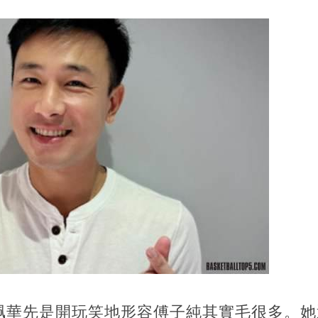
珮華先是開玩笑地形容傅子純其實毛很多。她