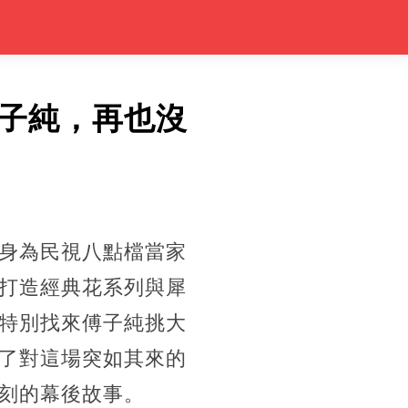
子純，再也沒
身為民視八點檔當家
打造經典花系列與犀
特別找來傅子純挑大
了對這場突如其來的
刻的幕後故事。