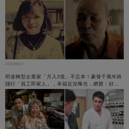
2025/09/12
明道轉型企業家「月入2億」不忘本！豪發千萬年終
踐行「員工即家人」，幸福近況曝光，網贊：好老
闆的福報