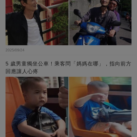
2025/09/24
5 歲男童獨坐公車！乘客問「媽媽在哪」，指向前方
回應讓人心疼