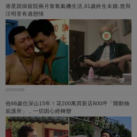
港星因病留院兩月靠氧氣機生活,81歲終生未婚,曾與
汪明荃有過戀情
2025/10/08
他66歲住深山15年！花200萬買新店800坪「開動物
庇護所」，一切因心經轉變