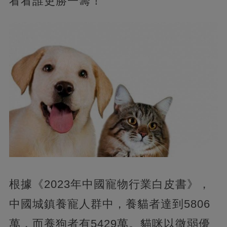
看看誰更勝一籌！
根據《2023年中國寵物行業白皮書》，
中國城鎮養寵人群中，養貓者達到5806
萬，而養狗者有5429萬。貓咪以微弱優