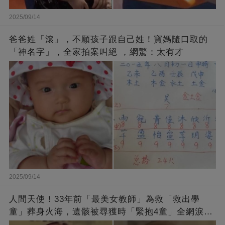
2025/09/14
爸爸姓「滾」，不願孩子跟自己姓！寶媽隨口取的
「神名字」，全家拍案叫絕 ，網驚：太有才
2025/09/14
人間天使！33年前「最美女教師」為救「救出學
童」葬身火海，遺骸被尋獲時「緊抱4童」全網淚
崩：真正的英雄不該被遺忘