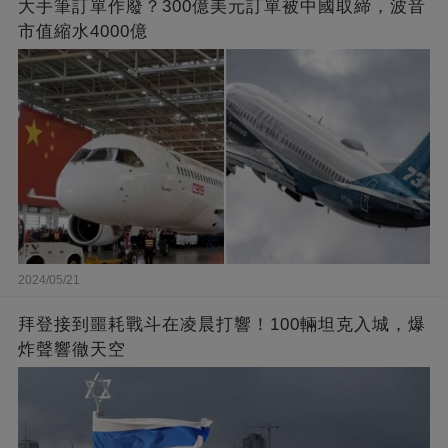
大手筆訂單作廢？300億美元訂單被中國取締，波音
市值縮水4000億
2024/05/21
拜登接到噩耗戰斗在凌晨打響！100輛坦克入城，爆
炸聲響徹天空