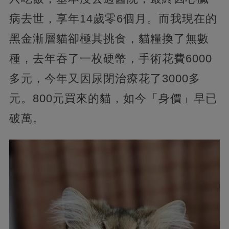
病去世，享年14歲零6個月。而我現在的
黑金漸層貓卻極其挑食，貓糧換了無數
種，去年吞了一枚硬幣，手術花費6000
多元，今年又因尿閉治療花了3000多
元。800元買來的貓，如今「身價」早已
破萬。