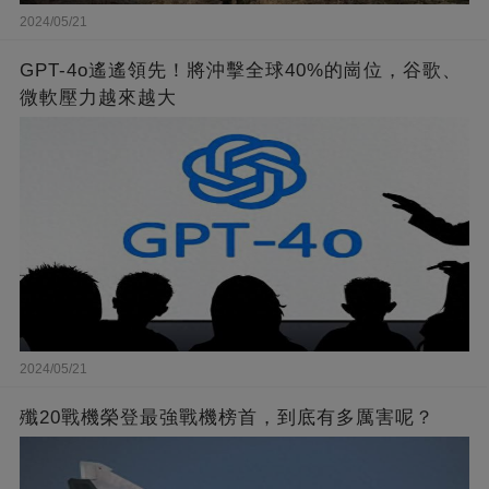
2024/05/21
GPT-4o遙遙領先！將沖擊全球40%的崗位，谷歌、
微軟壓力越來越大
2024/05/21
殲20戰機榮登最強戰機榜首，到底有多厲害呢？