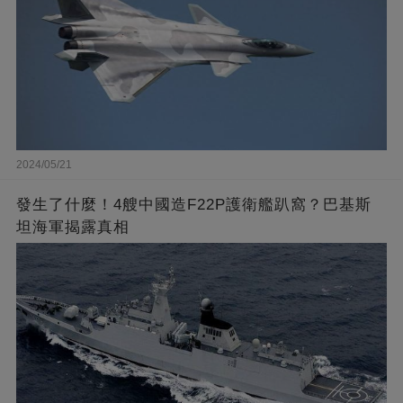
2024/05/21
發生了什麼！4艘中國造F22P護衛艦趴窩？巴基斯
坦海軍揭露真相