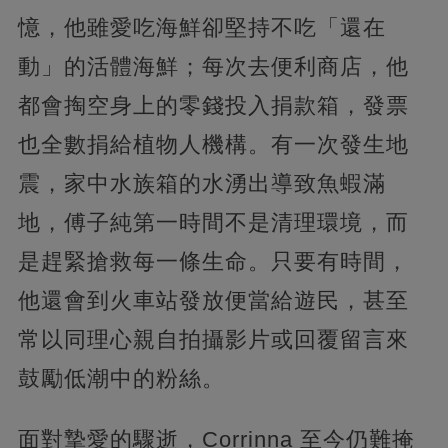
憶，他雖愛吃海鮮卻堅持不吃「還在
動」的活體海鮮；每次去便利商店，他
都會掏空身上的零錢投入捐款箱，發票
也全數捐給植物人機構。有一次發生地
震，家中水族箱的水湧出導致魚蝦滿
地，傅子純第一時間不是清理環境，而
是趕緊搶救每一條生命。只要有時間，
他還會到火車站發放便當給遊民，甚至
常以同理心親自拍攝影片或回覆留言來
鼓勵低潮中的粉絲。
面對摯愛的驟逝，Corrinna 至今仍難掩