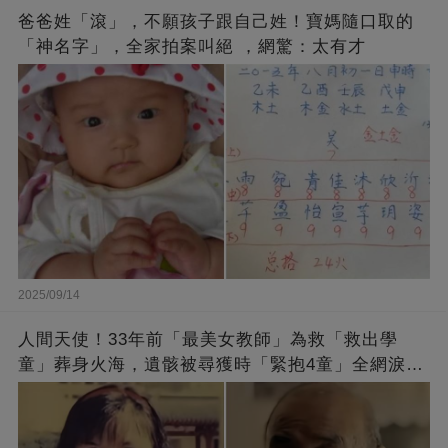
爸爸姓「滾」，不願孩子跟自己姓！寶媽隨口取的
「神名字」，全家拍案叫絕 ，網驚：太有才
2025/09/14
人間天使！33年前「最美女教師」為救「救出學
童」葬身火海，遺骸被尋獲時「緊抱4童」全網淚
崩：真正的英雄不該被遺忘