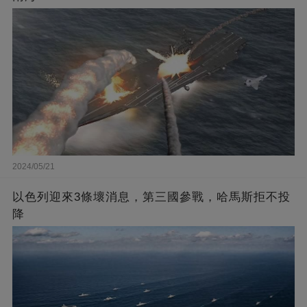
2024/05/21
以色列迎來3條壞消息，第三國參戰，哈馬斯拒不投
降