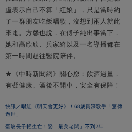
虛表示自己不算「紅娘」，只是當時約
了一群朋友吃飯唱歌，沒想到兩人就此
來電。方馨也說，在傅子純出事當下，
她和高欣欣、兵家綺以及一名導播都在
第一時間趕往醫院陪伴。
★《中時新聞網》關心您：飲酒過量，
有礙健康。酒後不開車，安全有保障！
快訊／唱紅《明天會更好》！68歲資深歌手「驚傳
過世」
臺玻長子輕生亡！娶「最美老闆」不到2年