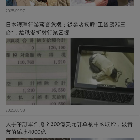
2025/09/07
日本護理行業薪資危機：從業者疾呼"工資應漲三
倍"，離職潮折射行業困境
2025/08/08
大手筆訂單作廢？300億美元訂單被中國取締，波音
市值縮水4000億