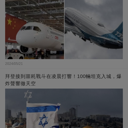
2024/05/21
拜登接到噩耗戰斗在凌晨打響！100輛坦克入城，爆
炸聲響徹天空