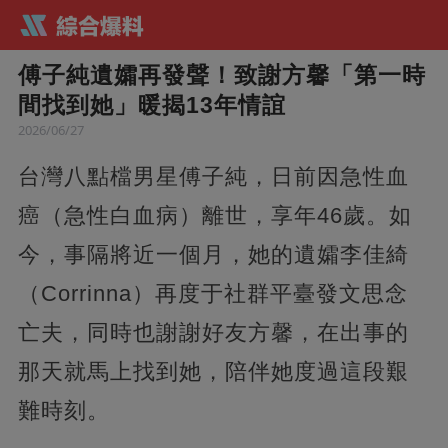
傅子純遺孀再發聲！致謝方馨「第一時
間找到她」暖揭13年情誼
2026/06/27
台灣八點檔男星傅子純，日前因急性血
癌（急性白血病）離世，享年46歲。如
今，事隔將近一個月，她的遺孀李佳綺
（Corrinna）再度于社群平臺發文思念
亡夫，同時也謝謝好友方馨，在出事的
那天就馬上找到她，陪伴她度過這段艱
難時刻。