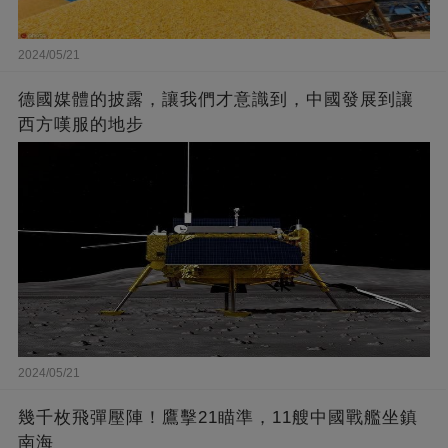
2024/05/21
德國媒體的披露，讓我們才意識到，中國發展到讓
西方嘆服的地步
2024/05/21
幾千枚飛彈壓陣！鷹擊21瞄準，11艘中國戰艦坐鎮
南海