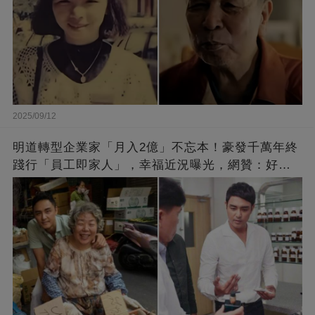
2025/09/12
明道轉型企業家「月入2億」不忘本！豪發千萬年終
踐行「員工即家人」，幸福近況曝光，網贊：好老
闆的福報