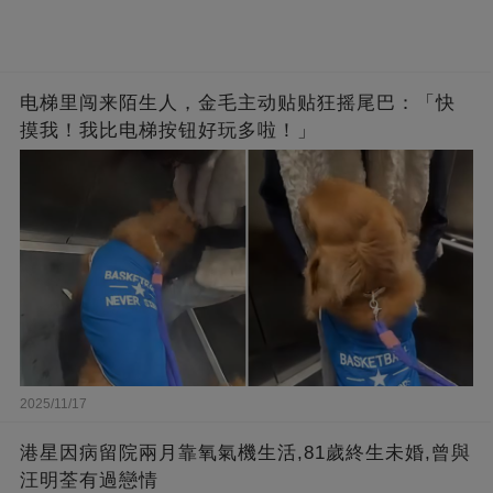
电梯里闯来陌生人，金毛主动贴贴狂摇尾巴：「快
摸我！我比电梯按钮好玩多啦！」
2025/11/17
港星因病留院兩月靠氧氣機生活,81歲終生未婚,曾與
汪明荃有過戀情