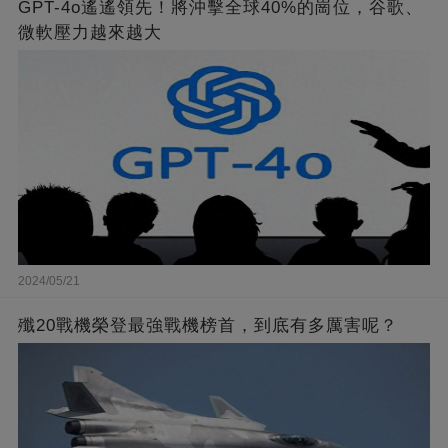
GPT-4o遙遙領先！將沖擊全球40%的崗位，谷歌、
微軟壓力越來越大
2024/05/21
殲20戰機榮登最強戰機榜首，到底有多厲害呢？