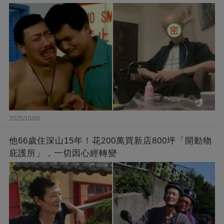
2025/10/08
他66歲住深山15年！花200萬買新店800坪「開動物
庇護所」，一切因心經轉變