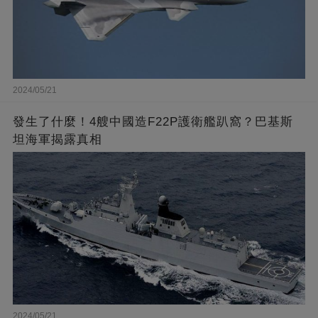
2024/05/21
發生了什麼！4艘中國造F22P護衛艦趴窩？巴基斯
坦海軍揭露真相
2024/05/21