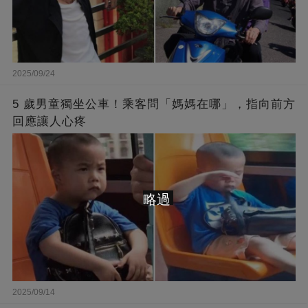
2025/09/24
5 歲男童獨坐公車！乘客問「媽媽在哪」，指向前方
回應讓人心疼
略過
2025/09/14