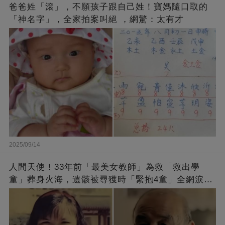
爸爸姓「滾」，不願孩子跟自己姓！寶媽隨口取的
「神名字」，全家拍案叫絕 ，網驚：太有才
2025/09/14
人間天使！33年前「最美女教師」為救「救出學
童」葬身火海，遺骸被尋獲時「緊抱4童」全網淚
崩：真正的英雄不該被遺忘