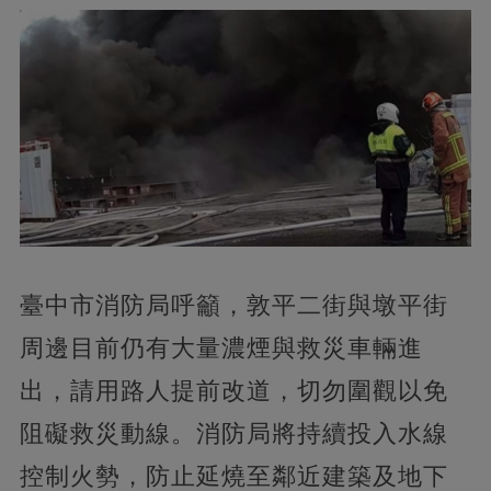
臺中市消防局呼籲，敦平二街與墩平街
周邊目前仍有大量濃煙與救災車輛進
出，請用路人提前改道，切勿圍觀以免
阻礙救災動線。消防局將持續投入水線
控制火勢，防止延燒至鄰近建築及地下