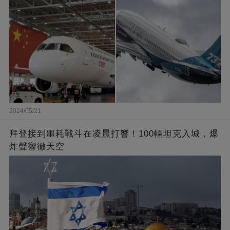
2024/05/21
拜登接到噩耗戰斗在凌晨打響！100輛坦克入城，爆
炸聲響徹天空