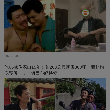
2025/10/08
他66歲住深山15年！花200萬買新店800坪「開動物
庇護所」，一切因心經轉變