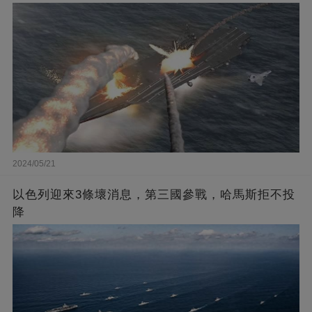
2024/05/21
以色列迎來3條壞消息，第三國參戰，哈馬斯拒不投
降