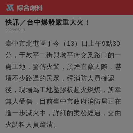
快訊／台中爆發嚴重大火！
2026/05/13
臺中市北屯區于今（13）日上午9點30
分，于敦平二街與墩平街交叉路口的一
處工地，驚傳火警，黑煙直竄天際，嚇
壞不少路過的民眾，經消防人員確認
後，現場為工地塑膠板起火燃燒，所幸
無人受傷，目前臺中市政府消防局正在
進一步滅火中，詳細的案發經過，交由
火調科人員釐清。