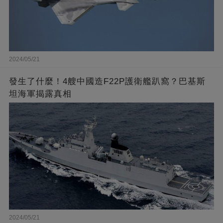
2024/05/21
發生了什麼！4艘中國造F22P護衛艦趴窩？巴基斯
坦海軍揭露真相
2024/05/21