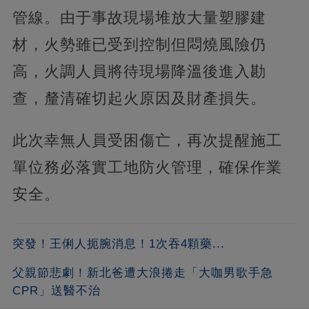
管線。由于事故現場堆放大量塑膠建
材，火勢雖已受到控制但悶燒風險仍
高，火調人員將待現場降溫後進入勘
查，釐清確切起火原因及財產損失。
此次幸無人員受困傷亡，再次提醒施工
單位務必落實工地防火管理，確保作業
安全。
突發！王俐人扼腕消息！1次吞4顆藥...
父親節悲劇！新北爸遭大浪捲走「大咖男歌手急
CPR」送醫不治