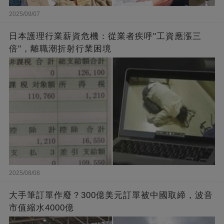
2025/09/07
日本護理行業薪資危機：從業者疾呼"工資應漲三
倍"，離職潮折射行業困境
2025/08/08
大手筆訂單作廢？300億美元訂單被中國取締，波音
市值縮水4000億