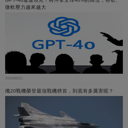
GPT-4o遙遙領先！將沖擊全球40%的崗位，谷歌、
微軟壓力越來越大
2024/05/21
殲20戰機榮登最強戰機榜首，到底有多厲害呢？