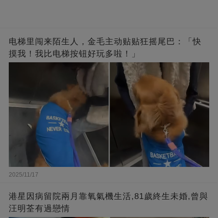
电梯里闯来陌生人，金毛主动贴贴狂摇尾巴：「快
摸我！我比电梯按钮好玩多啦！」
2025/11/17
港星因病留院兩月靠氧氣機生活,81歲終生未婚,曾與
汪明荃有過戀情