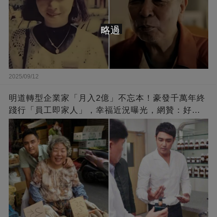
略過
2025/09/12
明道轉型企業家「月入2億」不忘本！豪發千萬年終
踐行「員工即家人」，幸福近況曝光，網贊：好老
闆的福報