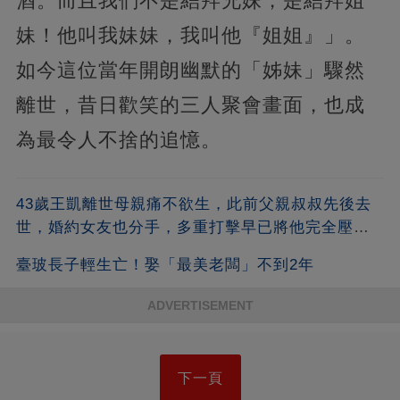
酒。而且我們不是結拜兄妹，是結拜姐
妹！他叫我妹妹，我叫他『姐姐』」。
如今這位當年開朗幽默的「姊妹」驟然
離世，昔日歡笑的三人聚會畫面，也成
為最令人不捨的追憶。
43歲王凱離世母親痛不欲生，此前父親叔叔先後去
世，婚約女友也分手，多重打擊早已將他完全壓
垮！
臺玻長子輕生亡！娶「最美老闆」不到2年
ADVERTISEMENT
下一頁