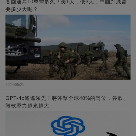
各國運兵10萬需多久？美1天，俄3天，中國到底需
要多少天呢？
2024/05/21
GPT-4o遙遙領先！將沖擊全球40%的崗位，谷歌、
微軟壓力越來越大