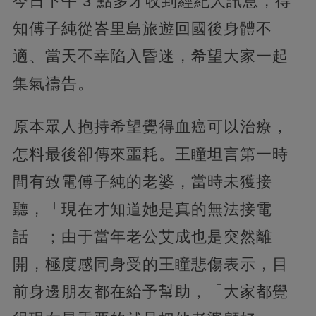
今日下午 3 點多才收到經紀人訊息，得
知傅子純從峇里島旅遊回國後身體不
適、當天不幸陷入昏迷，希望大家一起
集氣禱告。
原本眾人抱持希望覺得血癌可以治療，
怎料最後卻傳來噩耗。王瞳坦言第一時
間有致電傅子純的老婆，當時未獲接
聽，「現在才知道她是真的無法接電
話」；由于當年老公艾成也是突然離
開，極度感同身受的王瞳悲傷表示，目
前身邊朋友都在給予幫助，「大家都覺