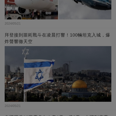
2024/05/21
拜登接到噩耗戰斗在凌晨打響！100輛坦克入城，爆
炸聲響徹天空
2024/05/21