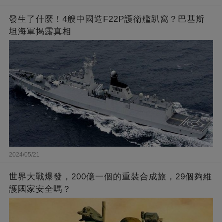
發生了什麼！4艘中國造F22P護衛艦趴窩？巴基斯
坦海軍揭露真相
2024/05/21
世界大戰爆發，200億一個的重裝合成旅，29個夠維
護國家安全嗎？