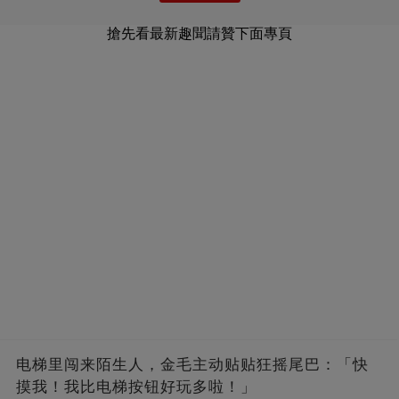
搶先看最新趣聞請贊下面專頁
电梯里闯来陌生人，金毛主动贴贴狂摇尾巴：「快
摸我！我比电梯按钮好玩多啦！」