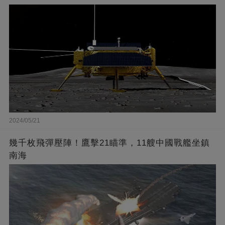
2024/05/21
幾千枚飛彈壓陣！鷹擊21瞄準，11艘中國戰艦坐鎮
南海