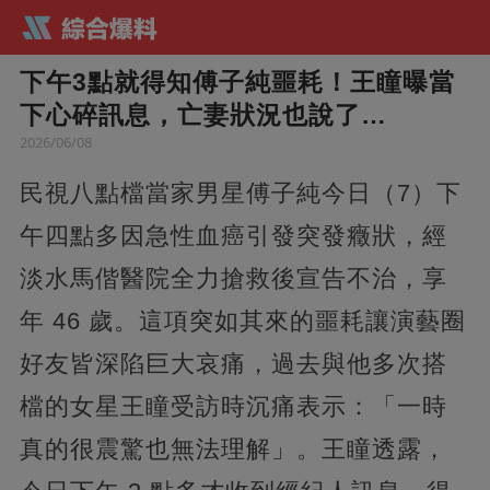
下午3點就得知傅子純噩耗！王瞳曝當
下心碎訊息，亡妻狀況也說了…
2026/06/08
民視八點檔當家男星傅子純今日（7）下
午四點多因急性血癌引發突發癥狀，經
淡水馬偕醫院全力搶救後宣告不治，享
年 46 歲。這項突如其來的噩耗讓演藝圈
好友皆深陷巨大哀痛，過去與他多次搭
檔的女星王瞳受訪時沉痛表示：「一時
真的很震驚也無法理解」。王瞳透露，