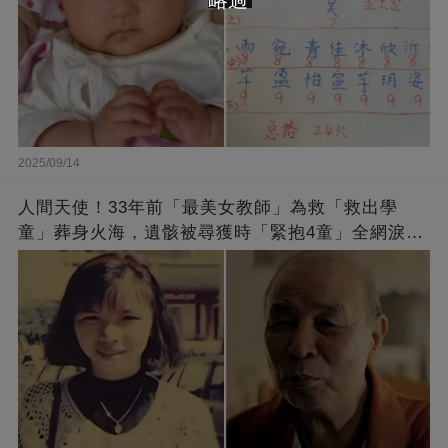
2025/09/14
人間天使！33年前「最美女教師」為救「救出學
童」葬身火海，遺骸被尋獲時「緊抱4童」全網淚
崩：真正的英雄不該被遺忘