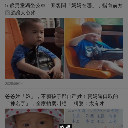
5 歲男童獨坐公車！乘客問「媽媽在哪」，指向前方
回應讓人心疼
2025/09/14
爸爸姓「滾」，不願孩子跟自己姓！寶媽隨口取的
「神名字」，全家拍案叫絕 ，網驚：太有才
略過