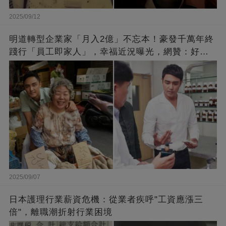
2025/09/12
明道轉型企業家「月入2億」不忘本！豪發千萬年終
踐行「員工即家人」，幸福近況曝光，網贊：好老
闆的福報
2025/09/07
日本護理行業薪資危機：從業者疾呼"工資應漲三
倍"，離職潮折射行業困境