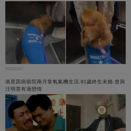
2025/11/17
港星因病留院兩月靠氧氣機生活,81歲終生未婚,曾與
汪明荃有過戀情