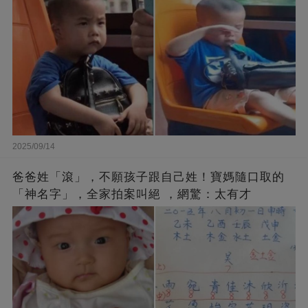
2025/09/14
爸爸姓「滾」，不願孩子跟自己姓！寶媽隨口取的
「神名字」，全家拍案叫絕 ，網驚：太有才