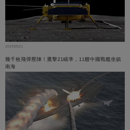
2024/05/21
幾千枚飛彈壓陣！鷹擊21瞄準，11艘中國戰艦坐鎮
南海