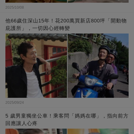
2025/10/08
他66歲住深山15年！花200萬買新店800坪「開動物
庇護所」，一切因心經轉變
2025/09/24
5 歲男童獨坐公車！乘客問「媽媽在哪」，指向前方
回應讓人心疼