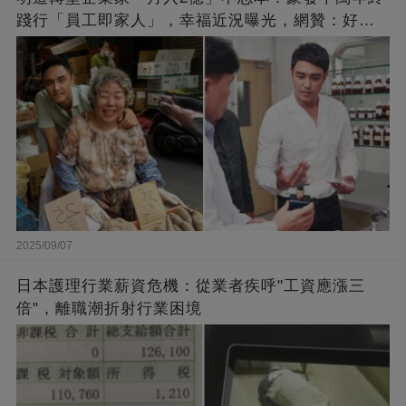
踐行「員工即家人」，幸福近況曝光，網贊：好老
闆的福報
2025/09/07
日本護理行業薪資危機：從業者疾呼"工資應漲三
倍"，離職潮折射行業困境