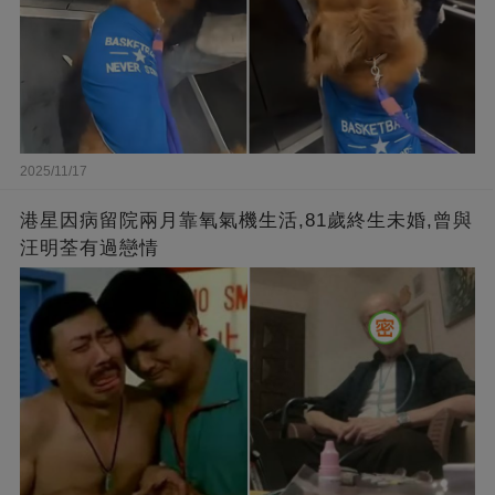
2025/11/17
港星因病留院兩月靠氧氣機生活,81歲終生未婚,曾與
汪明荃有過戀情