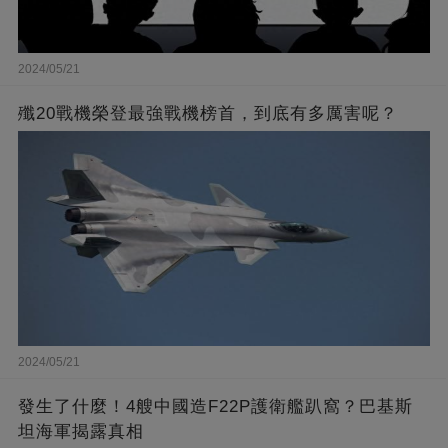
2024/05/21
殲20戰機榮登最強戰機榜首，到底有多厲害呢？
2024/05/21
發生了什麼！4艘中國造F22P護衛艦趴窩？巴基斯
坦海軍揭露真相