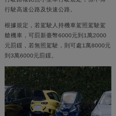
行駛高速公路及快速公路。
根據規定，若駕駛人持機車駕照駕駛駕
艙機車，可罰新臺幣6000元到1萬2000
元罰鍰，若無照駕駛，則可處1萬8000元
到3萬6000元罰鍰。