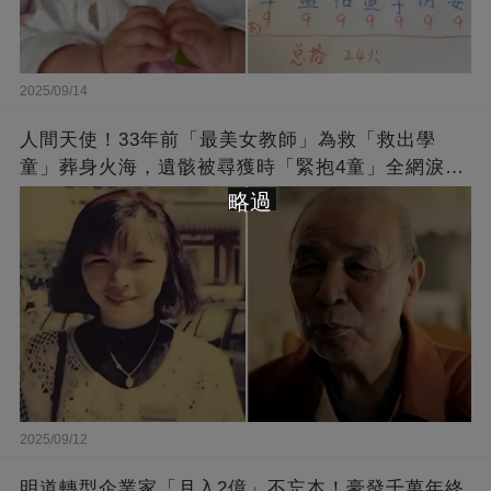
2025/09/14
人間天使！33年前「最美女教師」為救「救出學
童」葬身火海，遺骸被尋獲時「緊抱4童」全網淚
崩：真正的英雄不該被遺忘
略過
2025/09/12
明道轉型企業家「月入2億」不忘本！豪發千萬年終