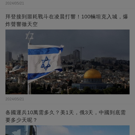
2024/05/21
拜登接到噩耗戰斗在凌晨打響！100輛坦克入城，爆
炸聲響徹天空
2024/05/21
各國運兵10萬需多久？美1天，俄3天，中國到底需
要多少天呢？