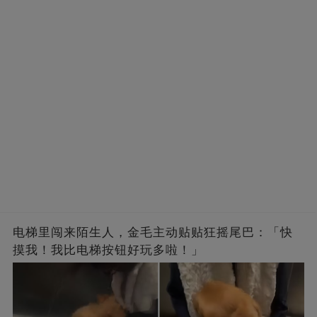
电梯里闯来陌生人，金毛主动贴贴狂摇尾巴：「快
摸我！我比电梯按钮好玩多啦！」