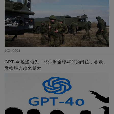
2024/05/21
GPT-4o遙遙領先！將沖擊全球40%的崗位，谷歌、
微軟壓力越來越大