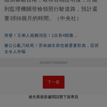
到監理機關登檢領照行駛道路，預計還
要3到6個月的時間。（中央社）
突發！王俐人扼腕消息！1次吞4顆藥...
被公公亂刀砍死！苦命媳生前也被婆婆欺負，惡習
太令人作嘔
ADVERTISEMENT
下一頁
搶先看最新趣聞請贊下面專頁