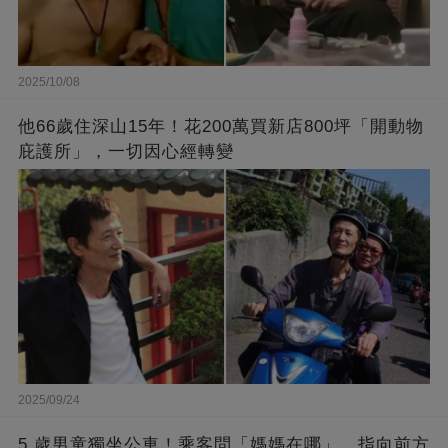
2025/10/08
他66歲住深山15年！花200萬買新店800坪「開動物
庇護所」，一切因心經轉變
2025/09/24
5 歲男童獨坐公車！乘客問「媽媽在哪」，指向前方