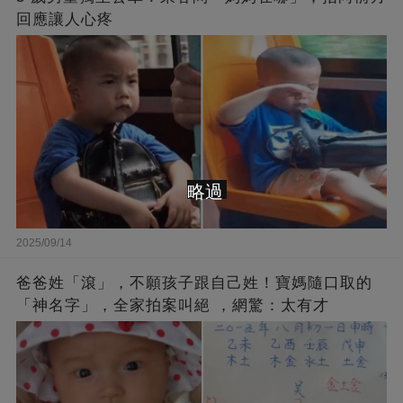
回應讓人心疼
略過
2025/09/14
爸爸姓「滾」，不願孩子跟自己姓！寶媽隨口取的
「神名字」，全家拍案叫絕 ，網驚：太有才