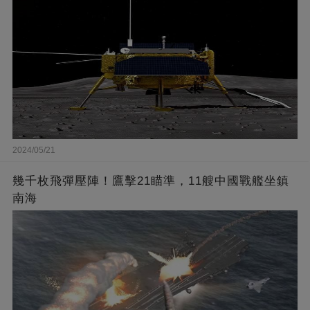
2024/05/21
幾千枚飛彈壓陣！鷹擊21瞄準，11艘中國戰艦坐鎮
南海