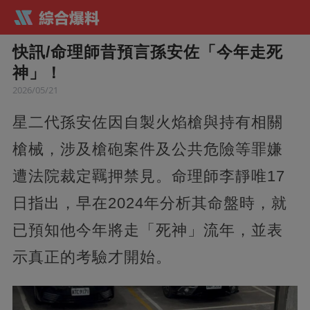
快訊/命理師昔預言孫安佐「今年走死
神」！
2026/05/21
星二代孫安佐因自製火焰槍與持有相關
槍械，涉及槍砲案件及公共危險等罪嫌
遭法院裁定羈押禁見。命理師李靜唯17
日指出，早在2024年分析其命盤時，就
已預知他今年將走「死神」流年，並表
示真正的考驗才開始。