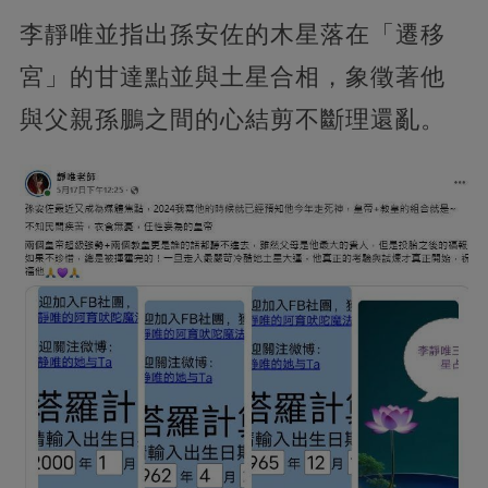
李靜唯並指出孫安佐的木星落在「遷移
宮」的甘達點並與土星合相，象徵著他
與父親孫鵬之間的心結剪不斷理還亂。