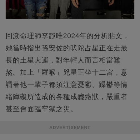
回溯命理師李靜唯2024年的分析貼文，
她當時指出孫安佐的吠陀占星正在走最
長的土星大運，對年輕人而言相當難
熬。加上「羅喉」兇星正坐十二宮，意
謂著他一輩子都須注意憂鬱、躁鬱等情
緒障礙所造成的各種成癮癥狀，嚴重者
甚至會面臨牢獄之災。
ADVERTISEMENT