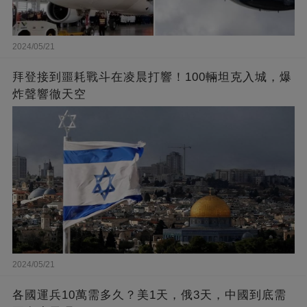
2024/05/21
拜登接到噩耗戰斗在凌晨打響！100輛坦克入城，爆
炸聲響徹天空
2024/05/21
各國運兵10萬需多久？美1天，俄3天，中國到底需