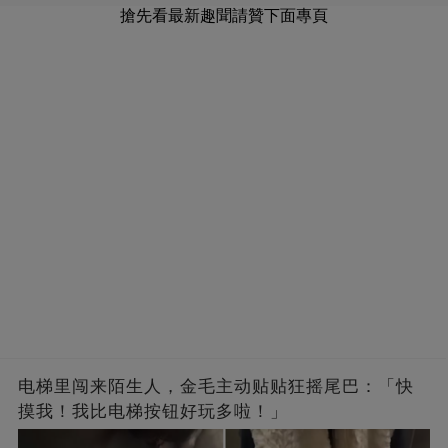
搶先看最新趣聞請贊下面專頁
电梯里闯来陌生人，金毛主动贴贴狂摇尾巴：「快
摸我！我比电梯按钮好玩多啦！」