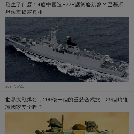
發生了什麼！4艘中國造F22P護衛艦趴窩？巴基斯
坦海軍揭露真相
2024/05/21
世界大戰爆發，200億一個的重裝合成旅，29個夠維
護國家安全嗎？