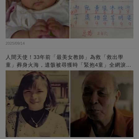
2025/09/14
人間天使！33年前「最美女教師」為救「救出學
童」葬身火海，遺骸被尋獲時「緊抱4童」全網淚
崩：真正的英雄不該被遺忘