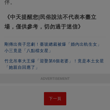
伴。
《中天提醒您|民俗說法不代表本臺立
場，僅供參考，切勿過于迷信》
剛傳出喪子悲劇！臺玻總裁被爆「婚內出軌生女」
小三竟是「八點檔女星」
竹北吊車大王爆「迎娶第6個老婆」！竟是本土女星
「她親自回應了」
ADVERTISEMENT
下一頁