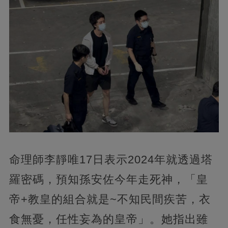
命理師李靜唯17日表示2024年就透過塔
羅密碼，預知孫安佐今年走死神，「皇
帝+教皇的組合就是~不知民間疾苦，衣
食無憂，任性妄為的皇帝」。她指出雖