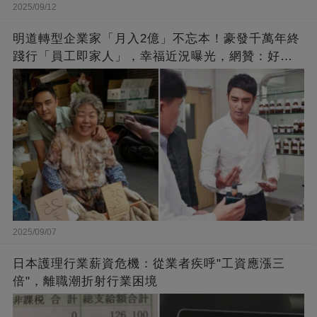
2025/09/12
明道轉型企業家「月入2億」不忘本！豪發千萬年終
踐行「員工即家人」，幸福近況曝光，網贊：好老
闆的福報
2025/09/07
日本護理行業薪資危機：從業者疾呼"工資應漲三
倍"，離職潮折射行業困境