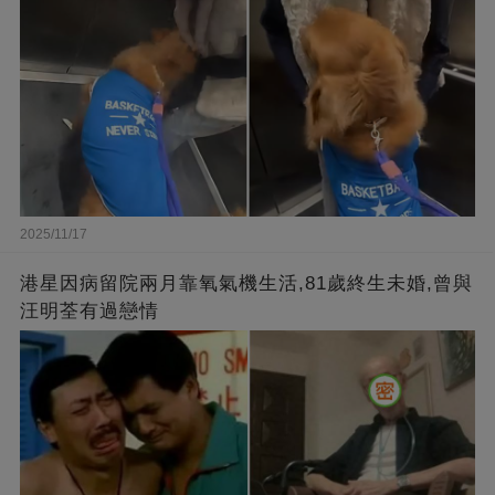
2025/11/17
港星因病留院兩月靠氧氣機生活,81歲終生未婚,曾與
汪明荃有過戀情