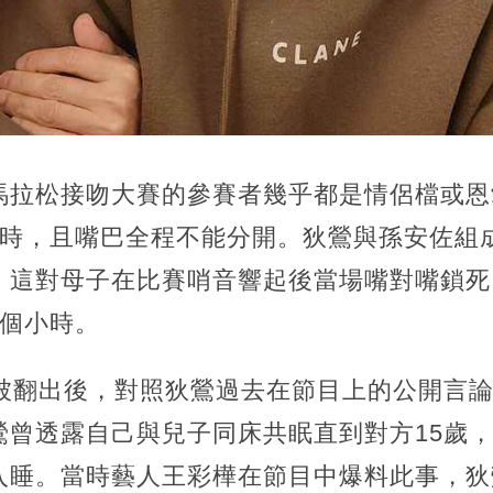
馬拉松接吻大賽的參賽者幾乎都是情侶檔或恩
小時，且嘴巴全程不能分開。狄鶯與孫安佐組
，這對母子在比賽哨音響起後當場嘴對嘴鎖死
3個小時。
段被翻出後，對照狄鶯過去在節目上的公開言
曾透露自己與兒子同床共眠直到對方15歲，
入睡。當時藝人王彩樺在節目中爆料此事，狄