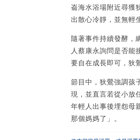
崙海水浴場附近尋獲
出散心冷靜，並無輕
隨著事件持續發酵，
人蔡康永詢問是否能
要自在成長即可，狄
節目中，狄鶯強調孩
現，並直言若從小放
年輕人出事後埋怨母
那個媽媽了」。