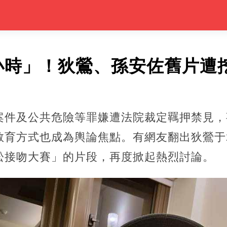
小時」！狄鶯、孫安佐舊片遭
案件及公共危險等罪嫌遭法院裁定羈押禁見，
育方式也成為輿論焦點。有網友翻出狄鶯于2
松接吻大賽」的片段，再度掀起熱烈討論。