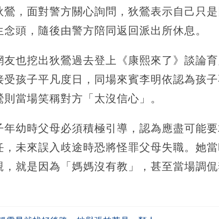
狄鶯，面對警方關心詢問，狄鶯表示自己只是
生念頭，隨後由警方陪同返回派出所休息。
網友也挖出狄鶯過去登上《康熙來了》談論育
接受孩子平凡度日，同場來賓李明依認為孩子
鶯則當場笑稱對方「太沒信心」。
子年幼時父母必須積極引導，認為應盡可能要
任，未來誤入歧途時恐將怪罪父母失職。她當
親，就是因為「媽媽沒有教」，甚至當場調侃