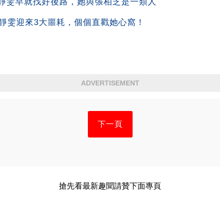
靜雯早就找好後路，她與張柏芝是一類人
賈靜雯迎來3大噩耗，個個直戳她心窩！
ADVERTISEMENT
下一頁
搶先看最新趣聞請贊下面專頁