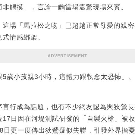
而非觸摸」，言論一齣當場震驚現場來賓。
，這場「馬拉松之吻」已超越正常母愛的親密
息式情感綁架。
ADVERTISEMENT
跟5歲小孩親3小時，這體力跟執念太恐怖」
序言行成為話題，也有不少網友認為與狄鶯長
佐17日因在河堤測試研發的「自製火槍」被
18日更一度傳出狄鶯疑似失聯，引發外界擔