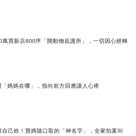
00萬買新店800坪「開動物庇護所」，一切因心經轉
問「媽媽在哪」，指向前方回應讓人心疼
跟自己姓！寶媽隨口取的「神名字」，全家拍案叫