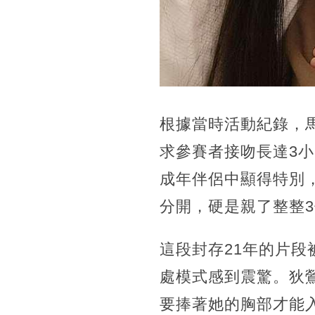
根據當時活動紀錄，
求參賽者接吻長達3
成年伴侶中顯得特別
分開，硬是親了整整
這段封存21年的片
處模式感到震驚。狄鶯
要捧著她的胸部才能