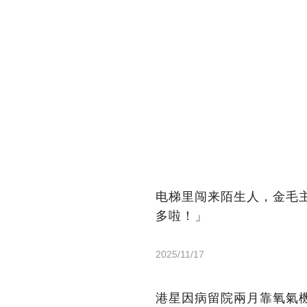
电梯里闯来陌生人，金毛
多啦！」
2025/11/17
港星因病留院兩月靠氧氣機