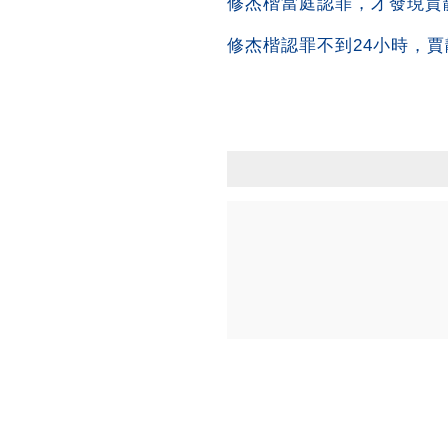
修杰楷當庭認罪，才發現賈
修杰楷認罪不到24小時，