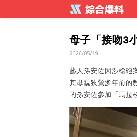
母子「接吻3
2026/05/19
藝人孫安佐因涉槍砲
其母親狄鶯多年前的教
的孫安佐參加「馬拉