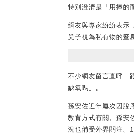
特別澄清是「用捧的
網友與專家紛紛表示
兒子視為私有物的窒
不少網友留言直呼「
缺氧嗎」。
孫安佐近年屢次因脫
教育方式有關。孫安
況也備受外界關注。