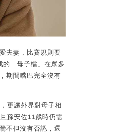
愛夫妻，比賽規則要
成的「母子檔」在眾多
，期間嘴巴完全沒有
論，更讓外界對母子相
且孫安佐11歲時仍需
鶯不但沒有否認，還