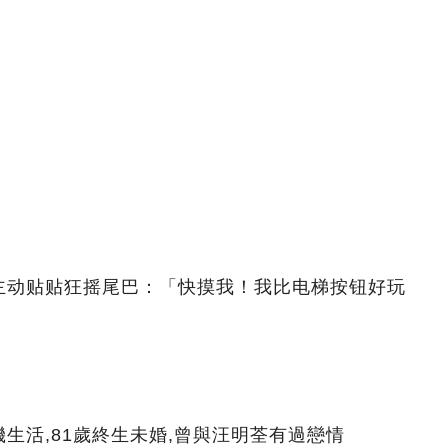
主动贴贴狂摇尾巴：「快摸我！我比电梯按钮好玩
生活,81歲終生未婚,曾與汪明荃有過戀情