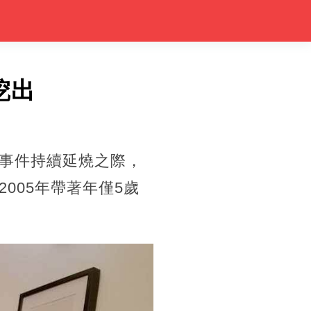
挖出
事件持續延燒之際，
005年帶著年僅5歲