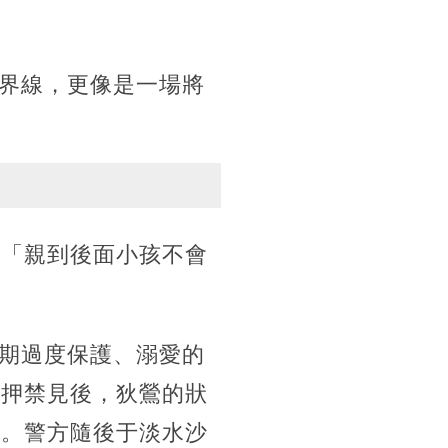
界線，更像是一場將
、「親到後面小孩不會
期過度保護、溺愛的
收押禁見後，狄鶯的狀
憂。警方隨後于淡水沙