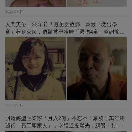
2025/09/14
人間天使！33年前「最美女教師」為救「救出學
童」葬身火海，遺骸被尋獲時「緊抱4童」全網淚
崩：真正的英雄不該被遺忘
2025/09/12
明道轉型企業家「月入2億」不忘本！豪發千萬年終
踐行「員工即家人」，幸福近況曝光，網贊：好老