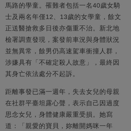
馬路的學童。罹難者包括一名40歲女騎
士及兩名年僅12、13歲的女學童，餘文
正送醫搶救多日後亦傷重不治。新北地
檢署調查發現，案發前車況與身體狀況
並無異常，餘男仍高速駕車衝撞人群，
涉嫌具有「不確定殺人故意」，最終因
其身亡依法處分不起訴。
距離事發已滿一週年，失去女兒的母親
在社群平臺坦露心聲，表示自己因過度
思念女兒，身體健康嚴重受損。她寫
道：「親愛的寶貝，妳離開媽咪一年