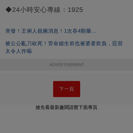
◆24小時安心專線：1925
突發！王俐人扼腕消息！1次吞4顆藥...
被公公亂刀砍死！苦命媳生前也被婆婆欺負，惡習
太令人作嘔
ADVERTISEMENT
下一頁
搶先看最新趣聞請贊下面專頁