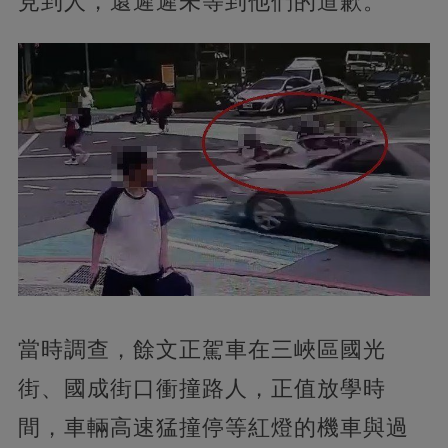
見到人，還遲遲未等到他們的道歉。
當時調查，餘文正駕車在三峽區國光
街、國成街口衝撞路人，正值放學時
間，車輛高速猛撞停等紅燈的機車與過