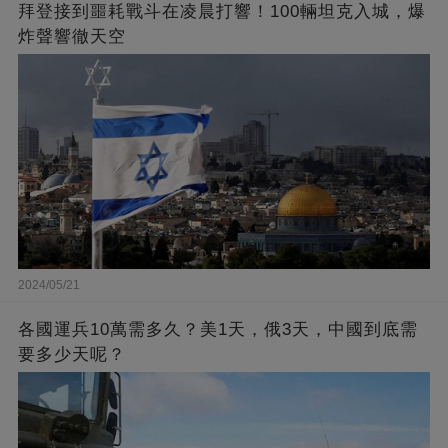
拜登接到噩耗戰斗在凌晨打響！100輛坦克入城，爆
炸聲響徹天空
2024/05/21
各國運兵10萬需多久？美1天，俄3天，中國到底需
要多少天呢？