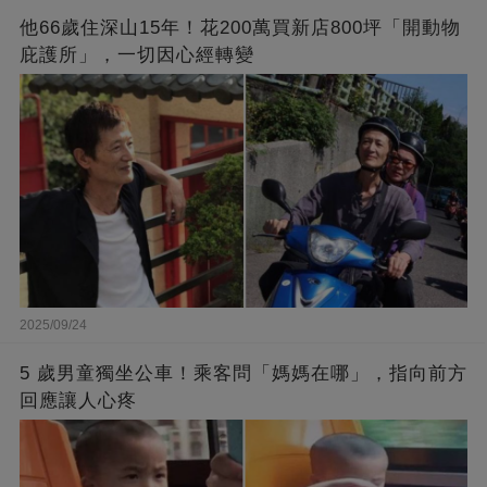
他66歲住深山15年！花200萬買新店800坪「開動物
庇護所」，一切因心經轉變
2025/09/24
5 歲男童獨坐公車！乘客問「媽媽在哪」，指向前方
回應讓人心疼