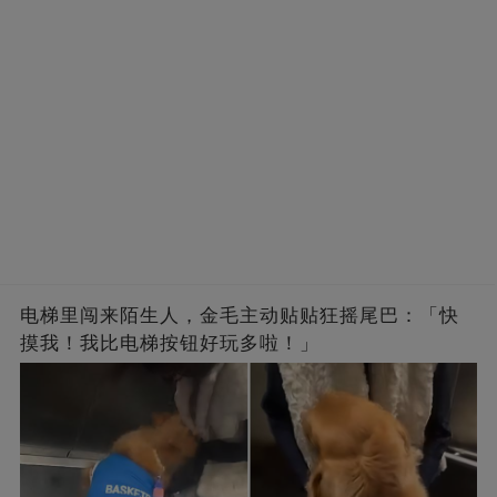
电梯里闯来陌生人，金毛主动贴贴狂摇尾巴：「快
摸我！我比电梯按钮好玩多啦！」