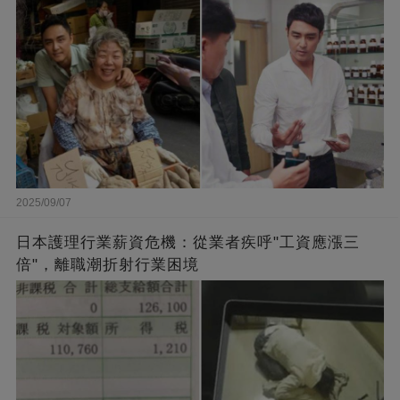
闆的福報
2025/09/07
日本護理行業薪資危機：從業者疾呼"工資應漲三
倍"，離職潮折射行業困境