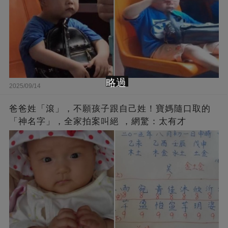
略過
2025/09/14
爸爸姓「滾」，不願孩子跟自己姓！寶媽隨口取的
「神名字」，全家拍案叫絕 ，網驚：太有才