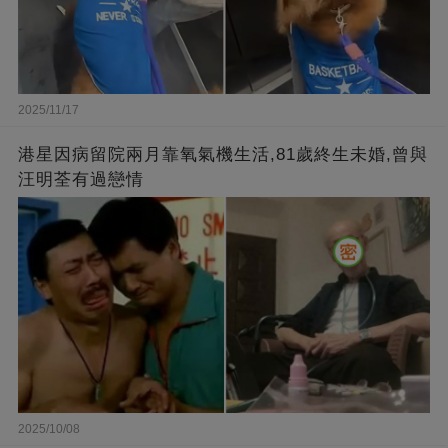
2025/11/17
港星因病留院兩月靠氧氣機生活,81歲終生未婚,曾與
汪明荃有過戀情
2025/10/08