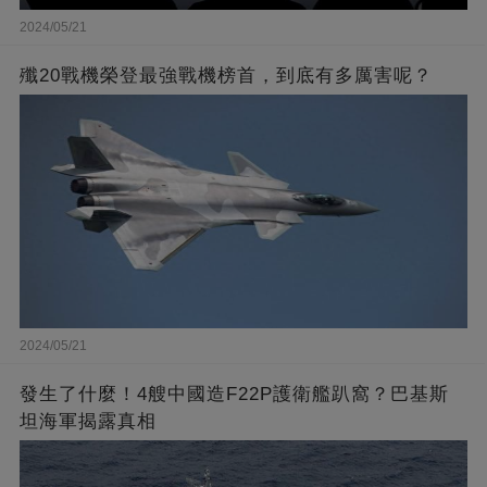
2024/05/21
殲20戰機榮登最強戰機榜首，到底有多厲害呢？
2024/05/21
發生了什麼！4艘中國造F22P護衛艦趴窩？巴基斯
坦海軍揭露真相