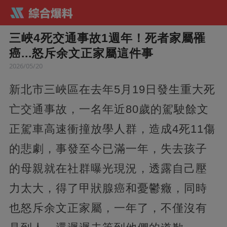
三峽4死交通事故1週年！死者家屬罹
癌...怒斥余文正家屬這件事
2026/05/20
新北市三峽區在去年5月19日發生重大死
亡交通事故，一名年近80歲的駕駛餘文
正駕車高速衝撞放學人群，造成4死11傷
的悲劇，事發至今已滿一年，失去孩子
的母親就在社群曝光現況，透露自己壓
力太大，得了甲狀腺癌和憂鬱癥，同時
也怒斥余文正家屬，一年了，不僅沒有