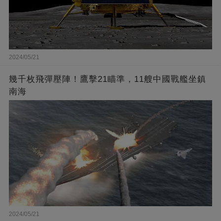
2024/05/21
幾千枚飛彈壓陣！鷹擊21瞄準，11艘中國戰艦坐鎮
南海
2024/05/21