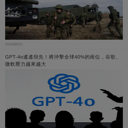
2024/05/21
GPT-4o遙遙領先！將沖擊全球40%的崗位，谷歌、
微軟壓力越來越大