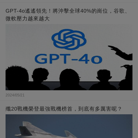
GPT-4o遙遙領先！將沖擊全球40%的崗位，谷歌、
微軟壓力越來越大
2024/05/21
殲20戰機榮登最強戰機榜首，到底有多厲害呢？