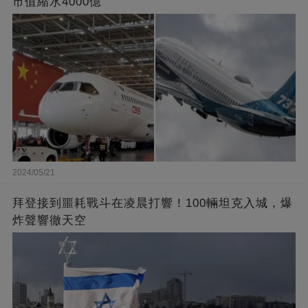
市值縮水4000億
2024/05/21
拜登接到噩耗戰斗在凌晨打響！100輛坦克入城，爆
炸聲響徹天空