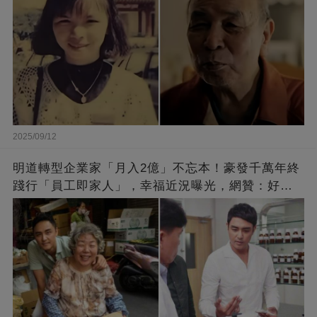
2025/09/12
明道轉型企業家「月入2億」不忘本！豪發千萬年終
踐行「員工即家人」，幸福近況曝光，網贊：好老
闆的福報