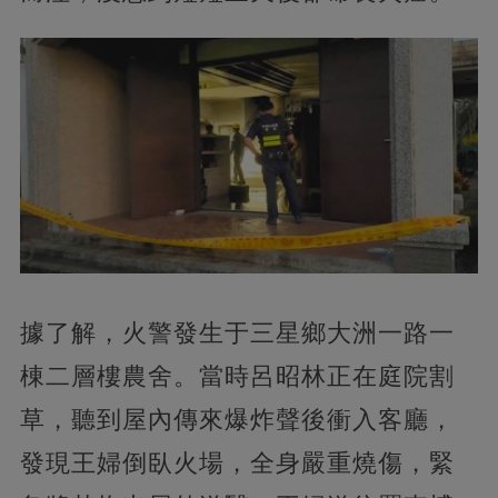
據了解，火警發生于三星鄉大洲一路一
棟二層樓農舍。當時呂昭林正在庭院割
草，聽到屋內傳來爆炸聲後衝入客廳，
發現王婦倒臥火場，全身嚴重燒傷，緊