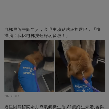
电梯里闯来陌生人，金毛主动贴贴狂摇尾巴：「快
摸我！我比电梯按钮好玩多啦！」
2025/11/17
港星因病留院兩月靠氧氣機生活,81歲終生未婚,曾與