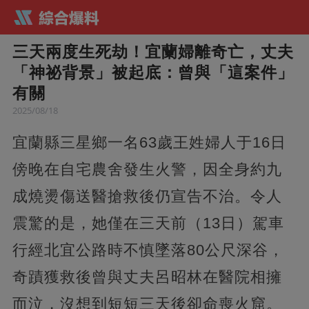
三天兩度生死劫！宜蘭婦離奇亡，丈夫
「神祕背景」被起底：曾與「這案件」
有關
2025/08/18
宜蘭縣三星鄉一名63歲王姓婦人于16日
傍晚在自宅農舍發生火警，因全身約九
成燒燙傷送醫搶救後仍宣告不治。令人
震驚的是，她僅在三天前（13日）駕車
行經北宜公路時不慎墜落80公尺深谷，
奇蹟獲救後曾與丈夫呂昭林在醫院相擁
而泣，沒想到短短三天後卻命喪火窟。