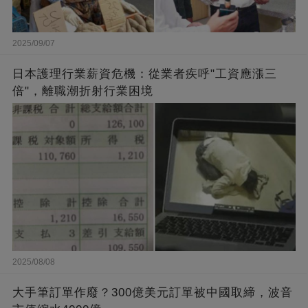
2025/09/07
日本護理行業薪資危機：從業者疾呼"工資應漲三
倍"，離職潮折射行業困境
2025/08/08
大手筆訂單作廢？300億美元訂單被中國取締，波音