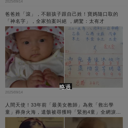
2025/09/14
爸爸姓「滾」，不願孩子跟自己姓！寶媽隨口取的
「神名字」，全家拍案叫絕 ，網驚：太有才
略過
2025/09/14
人間天使！33年前「最美女教師」為救「救出學
童」葬身火海，遺骸被尋獲時「緊抱4童」全網淚
崩：真正的英雄不該被遺忘