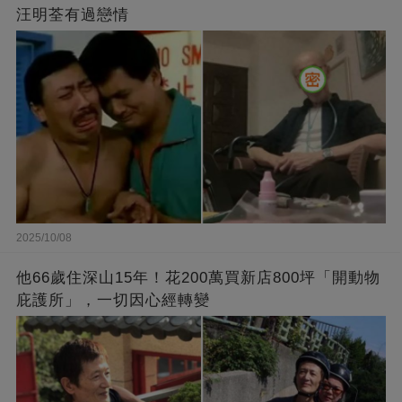
汪明荃有過戀情
2025/10/08
他66歲住深山15年！花200萬買新店800坪「開動物
庇護所」，一切因心經轉變