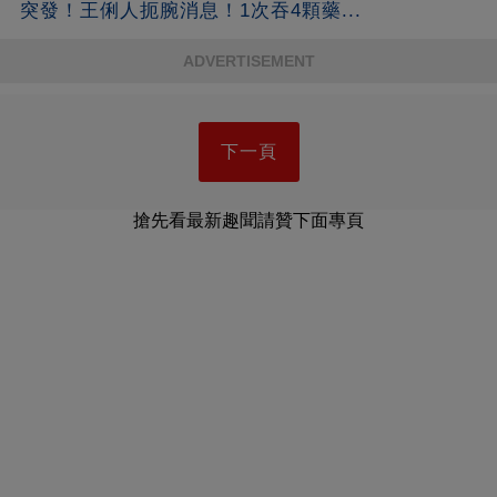
突發！王俐人扼腕消息！1次吞4顆藥...
ADVERTISEMENT
下一頁
搶先看最新趣聞請贊下面專頁