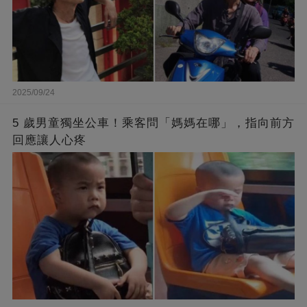
2025/09/24
5 歲男童獨坐公車！乘客問「媽媽在哪」，指向前方
回應讓人心疼