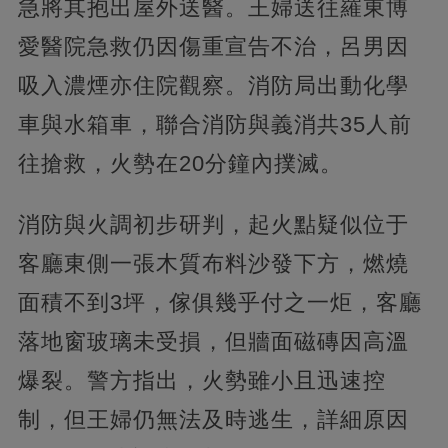
急將其抱出屋外送醫。王婦送往羅東博
愛醫院急救仍因傷重宣告不治，呂男因
吸入濃煙亦住院觀察。消防局出動化學
車與水箱車，聯合消防與義消共35人前
往搶救，火勢在20分鐘內撲滅。
消防與火調初步研判，起火點疑似位于
客廳東側一張木質布料沙發下方，燃燒
面積不到3坪，傢俱幾乎付之一炬，客廳
落地窗玻璃未受損，但牆面磁磚因高溫
爆裂。警方指出，火勢雖小且迅速控
制，但王婦仍無法及時逃生，詳細原因