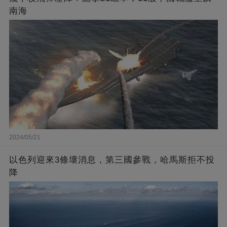
南海
2024/05/21
以色列迎來3條壞消息，第三國參戰，哈馬斯拒不投
降