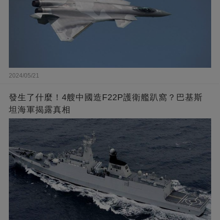
2024/05/21
發生了什麼！4艘中國造F22P護衛艦趴窩？巴基斯
坦海軍揭露真相