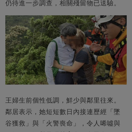
仍待進一步調查，相關殘留物已送驗。
王婦生前個性低調，鮮少與鄰里往來。
鄰居表示，她短短數日內接連歷經「墜
谷獲救」與「火警喪命」，令人唏噓與