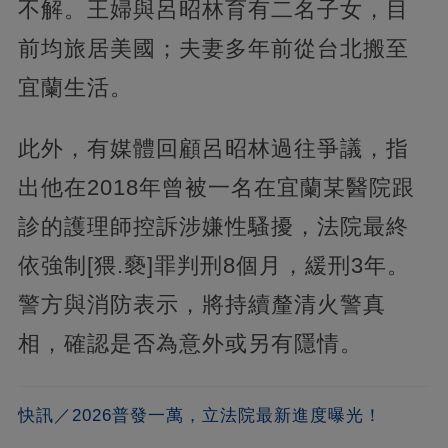
不解。王婦與呂昭林育有二名子女，目
前均旅居美國；夫妻多年前從台北搬至
宜蘭生活。
此外，有媒體回顧呂昭林過往爭議，指
出他在2018年曾被一名在宜蘭某醫院跟
診的護理師控訴涉嫌性騷擾，法院最終
依強制[猥.褻]罪判刑8個月，緩刑3年。
警方與消防表示，將持續釐清火警真
相，確認是否為意外或另有隱情。
快訊／2026普發一萬，立法院最新進度曝光！