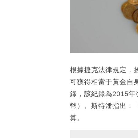
根據捷克法律規定，
可獲得相當于黃金自身
錄，該紀錄為2015
幣）。斯特潘指出：
算。