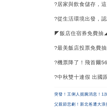
?居家與飲食儲存，
?從生活環境出發，
◤飯店住宿券免費抽
?最美飯店投票免費抽
?機票降了！飛首爾56
?中秋雙十連假 出國
突發！王俐人扼腕消息！1次吞
父親節悲劇！新北爸遭大浪