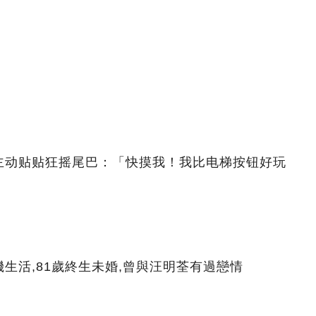
主动贴贴狂摇尾巴：「快摸我！我比电梯按钮好玩
生活,81歲終生未婚,曾與汪明荃有過戀情