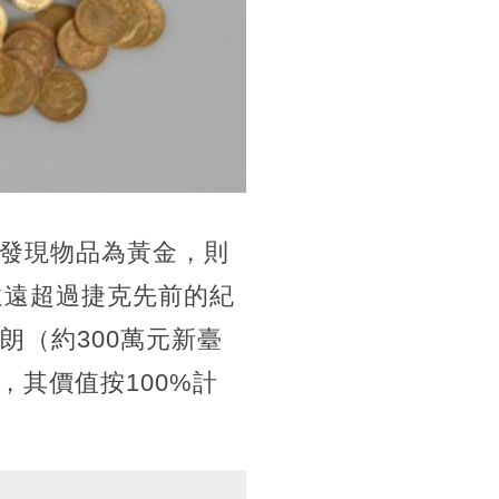
若發現物品為黃金，則
遠遠超過捷克先前的紀
朗（約300萬元新臺
其價值按100%計