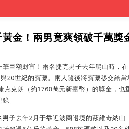
斤黃金！兩男竟爽領破千萬獎
一筆巨額財富！兩名捷克男子去年爬山時，在
紀與20世紀的寶藏。兩人隨後將寶藏移交給
萬捷克克朗（約1760萬元新臺幣）的獎金，
紀錄。
子去年2月于靠近波蘭邊境的茲維奇納山（Zvič