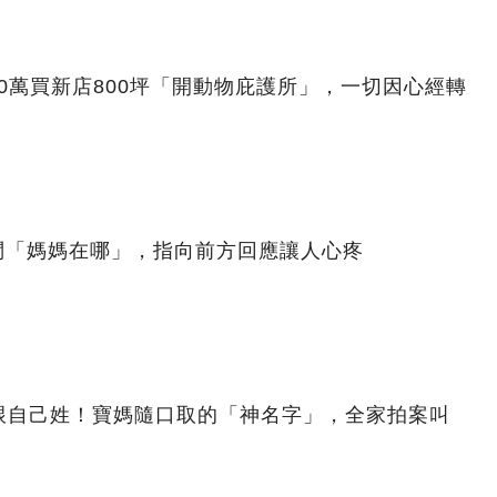
00萬買新店800坪「開動物庇護所」，一切因心經轉
問「媽媽在哪」，指向前方回應讓人心疼
跟自己姓！寶媽隨口取的「神名字」，全家拍案叫