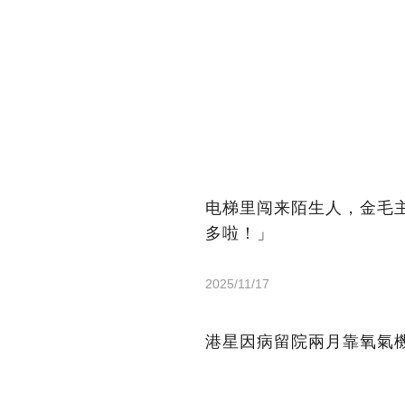
电梯里闯来陌生人，金毛
多啦！」
2025/11/17
港星因病留院兩月靠氧氣機