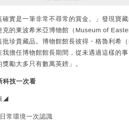
這確實是一筆非常不尋常的賞金。」發現寶藏
東波希米亞博物館（Museum of Eastern
珍貴藏品。博物館館長彼得・格魯利希（Petr 
在我擔任博物館館長期間，從未遇過這樣的事
的獎勵大多只有數萬英鎊」。
新科技一次看
康◢
？日常環境一次認識