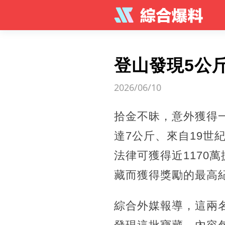
登山發現5公
2026/06/10
拾金不昧，意外獲得
達7公斤、來自19世
法律可獲得近1170
藏而獲得獎勵的最高
綜合外媒報導，這兩名男