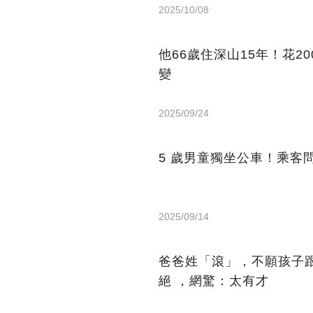
2025/10/08
他66歲住深山15年！花2
變
2025/09/24
5 歲男童獨坐公車！乘客
2025/09/14
爸爸姓「滾」，不願孩子
絕 ，網驚：太有才