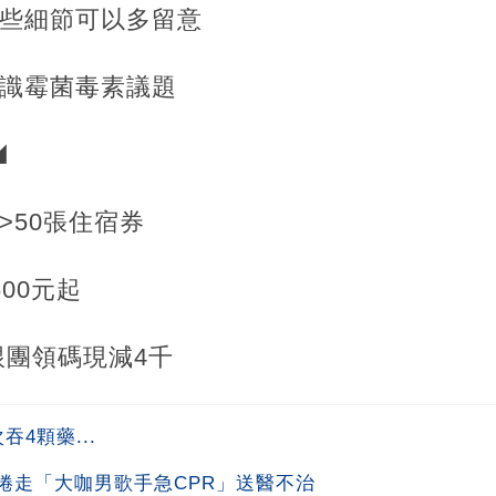
這些細節可以多留意
認識霉菌毒素議題
◢
>50張住宿券
00元起
跟團領碼現減4千
4顆藥...
捲走「大咖男歌手急CPR」送醫不治