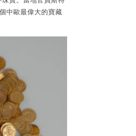
件珠寶。當地官員斯特
是整個中歐最偉大的寶藏