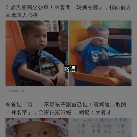
5 歲男童獨坐公車！乘客問「媽媽在哪」，指向前方
回應讓人心疼
略過
2025/09/14
爸爸姓「滾」，不願孩子跟自己姓！寶媽隨口取的
「神名字」，全家拍案叫絕 ，網驚：太有才