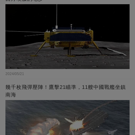
2024/05/21
幾千枚飛彈壓陣！鷹擊21瞄準，11艘中國戰艦坐鎮
南海