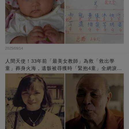
2025/09/14
人間天使！33年前「最美女教師」為救「救出學
童」葬身火海，遺骸被尋獲時「緊抱4童」全網淚
崩：真正的英雄不該被遺忘