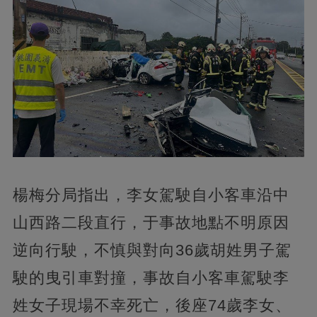
楊梅分局指出，李女駕駛自小客車沿中
山西路二段直行，于事故地點不明原因
逆向行駛，不慎與對向36歲胡姓男子駕
駛的曳引車對撞，事故自小客車駕駛李
姓女子現場不幸死亡，後座74歲李女、