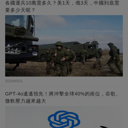
各國運兵10萬需多久？美1天，俄3天，中國到底需
要多少天呢？
2024/05/21
GPT-4o遙遙領先！將沖擊全球40%的崗位，谷歌、
微軟壓力越來越大