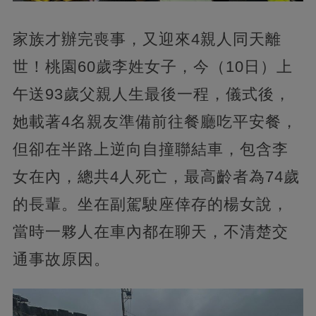
家族才辦完喪事，又迎來4親人同天離
世！桃園60歲李姓女子，今（10日）上
午送93歲父親人生最後一程，儀式後，
她載著4名親友準備前往餐廳吃平安餐，
但卻在半路上逆向自撞聯結車，包含李
女在內，總共4人死亡，最高齡者為74歲
的長輩。坐在副駕駛座倖存的楊女說，
當時一夥人在車內都在聊天，不清楚交
通事故原因。