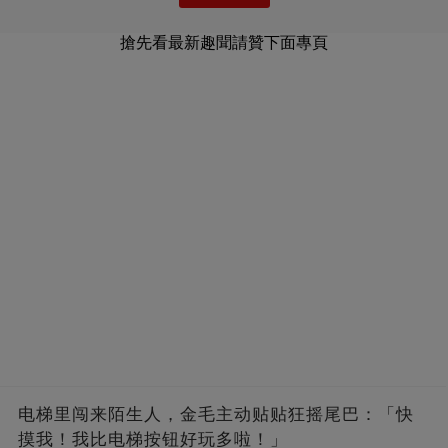
搶先看最新趣聞請贊下面專頁
电梯里闯来陌生人，金毛主动贴贴狂摇尾巴：「快
摸我！我比电梯按钮好玩多啦！」