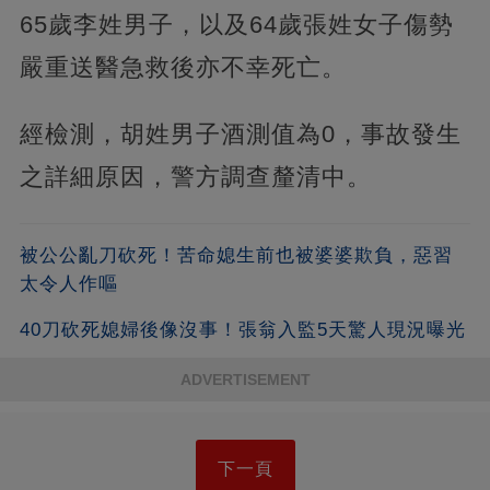
65歲李姓男子，以及64歲張姓女子傷勢
嚴重送醫急救後亦不幸死亡。
經檢測，胡姓男子酒測值為0，事故發生
之詳細原因，警方調查釐清中。
被公公亂刀砍死！苦命媳生前也被婆婆欺負，惡習
太令人作嘔
40刀砍死媳婦後像沒事！張翁入監5天驚人現況曝光
ADVERTISEMENT
下一頁