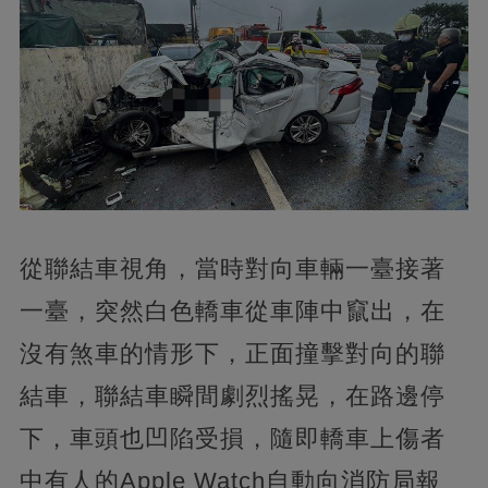
從聯結車視角，當時對向車輛一臺接著
一臺，突然白色轎車從車陣中竄出，在
沒有煞車的情形下，正面撞擊對向的聯
結車，聯結車瞬間劇烈搖晃，在路邊停
下，車頭也凹陷受損，隨即轎車上傷者
中有人的Apple Watch自動向消防局報