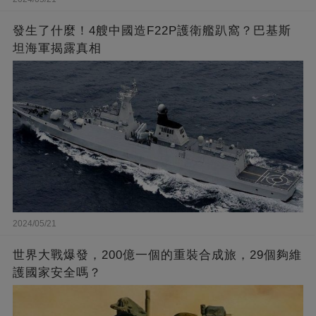
發生了什麼！4艘中國造F22P護衛艦趴窩？巴基斯
坦海軍揭露真相
2024/05/21
世界大戰爆發，200億一個的重裝合成旅，29個夠維
護國家安全嗎？