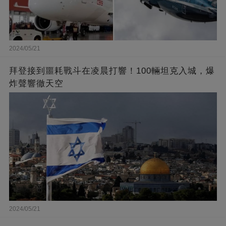
2024/05/21
拜登接到噩耗戰斗在凌晨打響！100輛坦克入城，爆
炸聲響徹天空
2024/05/21