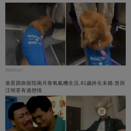
2025/11/17
港星因病留院兩月靠氧氣機生活,81歲終生未婚,曾與
汪明荃有過戀情