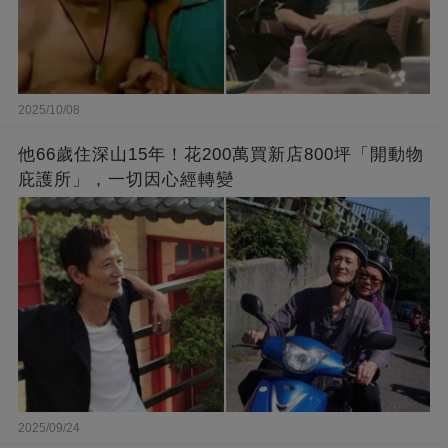
2025/10/08
他66歲住深山15年！花200萬買新店800坪「開動物
庇護所」，一切因心經轉變
2025/09/24