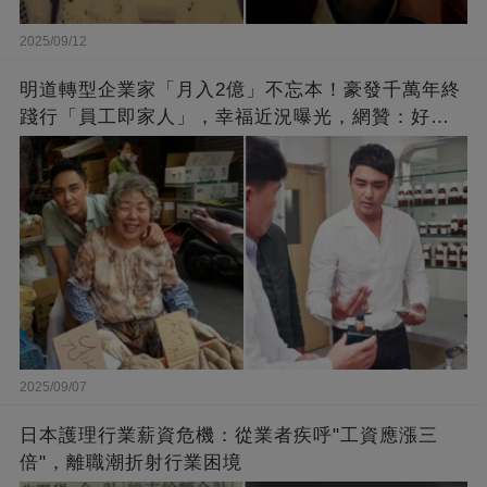
2025/09/12
明道轉型企業家「月入2億」不忘本！豪發千萬年終
踐行「員工即家人」，幸福近況曝光，網贊：好老
闆的福報
2025/09/07
日本護理行業薪資危機：從業者疾呼"工資應漲三
倍"，離職潮折射行業困境