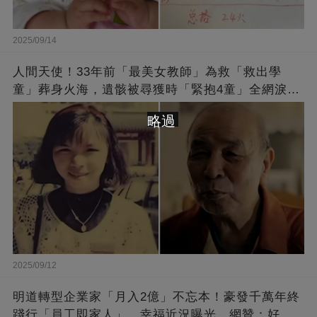
2025/09/14
人間天使！33年前「最美女教師」為救「救出學
童」葬身火海，遺骸被尋獲時「緊抱4童」全網淚
崩：真正的英雄不該被遺忘
略過
2025/09/12
明道轉型企業家「月入2億」不忘本！豪發千萬年終
踐行「員工即家人」，幸福近況曝光，網贊：好老