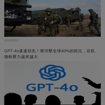
2024/05/21
GPT-4o遙遙領先！將沖擊全球40%的崗位，谷歌、
微軟壓力越來越大