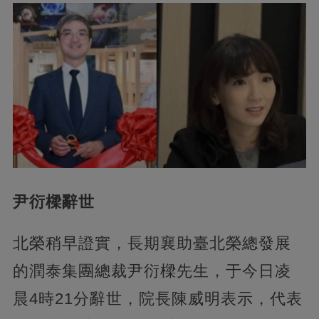
尹衍樑辭世
北榮稍早證實，長期襄助臺北榮總發展
的潤泰集團總裁尹衍樑先生，于今日凌
晨4時21分辭世，院長陳威明表示，代表