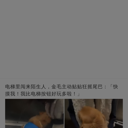
电梯里闯来陌生人，金毛主动贴贴狂摇尾巴：「快
摸我！我比电梯按钮好玩多啦！」