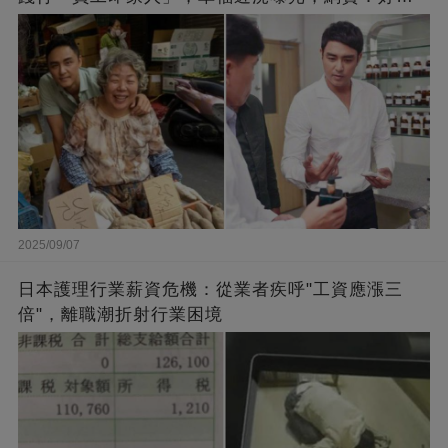
闆的福報
2025/09/07
日本護理行業薪資危機：從業者疾呼"工資應漲三
倍"，離職潮折射行業困境