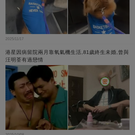
2025/11/17
港星因病留院兩月靠氧氣機生活,81歲終生未婚,曾與
汪明荃有過戀情
2025/10/08