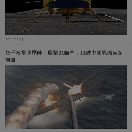
2024/05/21
幾千枚飛彈壓陣！鷹擊21瞄準，11艘中國戰艦坐鎮
南海