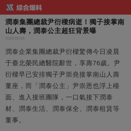
潤泰集團總裁尹衍樑病逝！獨子接掌南
山人壽，潤泰公主超狂背景曝
2026/05/26
潤泰企業集團總裁尹衍樑驚傳今日凌晨
于臺北榮民總醫院辭世，享壽76歲。尹
衍樑早已安排獨子尹崇堯接掌南山人壽
董座，而「潤泰公主」尹崇恩也浮上檯
面、進入接班團隊，一口氣接下潤泰
材、潤泰生活、潤泰保全、潤泰租賃等
董事。