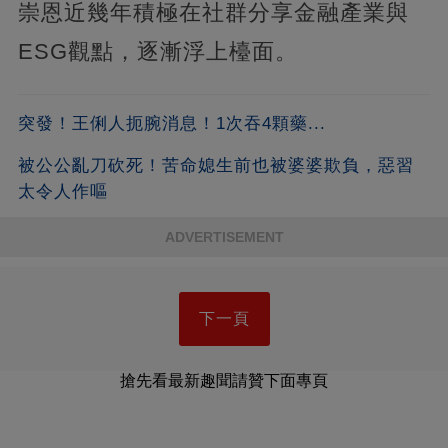
崇恩近幾年積極在社群分享金融產業與
ESG觀點，逐漸浮上檯面。
突發！王俐人扼腕消息！1次吞4顆藥...
被公公亂刀砍死！苦命媳生前也被婆婆欺負，惡習
太令人作嘔
ADVERTISEMENT
下一頁
搶先看最新趣聞請贊下面專頁