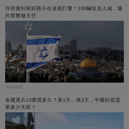
拜登接到噩耗戰斗在凌晨打響！100輛坦克入城，爆
炸聲響徹天空
2024/05/21
各國運兵10萬需多久？美1天，俄3天，中國到底需
要多少天呢？