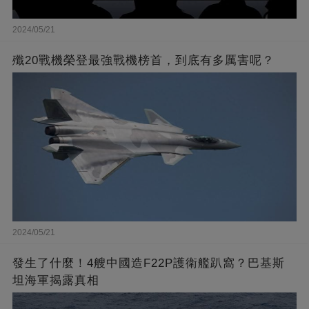
2024/05/21
殲20戰機榮登最強戰機榜首，到底有多厲害呢？
2024/05/21
發生了什麼！4艘中國造F22P護衛艦趴窩？巴基斯
坦海軍揭露真相