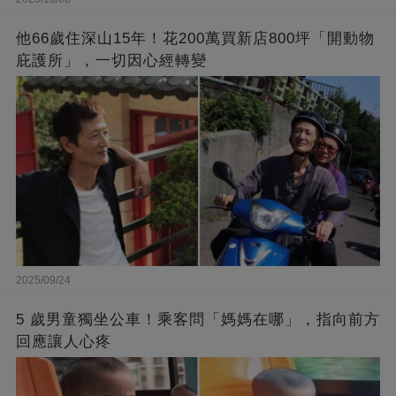
他66歲住深山15年！花200萬買新店800坪「開動物
庇護所」，一切因心經轉變
2025/09/24
5 歲男童獨坐公車！乘客問「媽媽在哪」，指向前方
回應讓人心疼