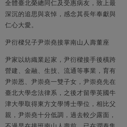
全體臺北榮總同仁及受惠病友，致上最
深沉的追思與哀悼，感念其長年奉獻與
仁心大愛。
尹衍樑兒子尹崇堯接掌南山人壽董座
尹家以紡織業起家，尹衍樑接手後橫跨
營建、金融、生技、流通等事業，育有
尹崇恩、尹崇堯一雙子女，尹崇堯先在
臺北大學念法律系，之後才留學英國牛
津大學取得東方文學博士學位，相比父
親，尹崇堯十分低調，過去較少露面，
不過早在接班南山人壽前，已在潤泰集