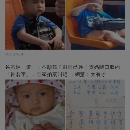
2025/09/14
爸爸姓「滾」，不願孩子跟自己姓！寶媽隨口取的
「神名字」，全家拍案叫絕 ，網驚：太有才