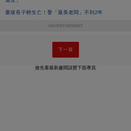
過世」
臺玻長子輕生亡！娶「最美老闆」不到2年
ADVERTISEMENT
下一頁
搶先看最新趣聞請贊下面專頁