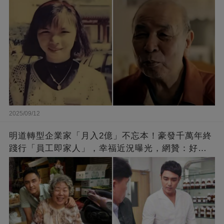
崩：真正的英雄不該被遺忘
2025/09/12
明道轉型企業家「月入2億」不忘本！豪發千萬年終
踐行「員工即家人」，幸福近況曝光，網贊：好老
闆的福報