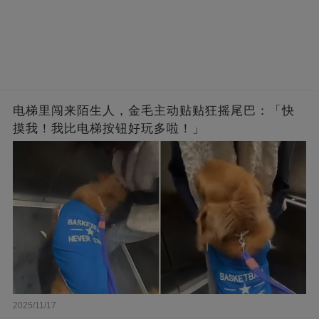
电梯里闯来陌生人，金毛主动贴贴狂摇尾巴：「快
摸我！我比电梯按钮好玩多啦！」
2025/11/17