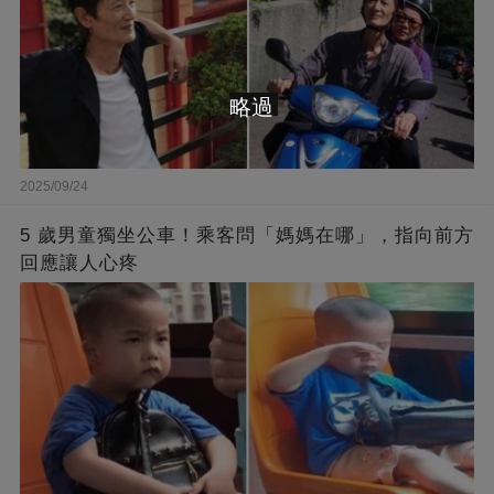
略過
2025/09/24
5 歲男童獨坐公車！乘客問「媽媽在哪」，指向前方
回應讓人心疼