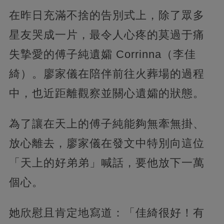
在昨日充滿不捨的告別式上，除了眾多
星友哭成一片，最令人心疼的莫過于痛
失摯愛的傅子純遺孀 Corrinna（李佳
綺）。廖家儀在陪伴前往火葬場的過程
中，也近距離觀察並關心遺孀的狀態。
為了讓在天上的傅子純能夠無牽無掛、
放心離去，廖家儀在發文中特別向這位
「天上的好弟弟」喊話，要他放下一萬
個心。
她欣慰且肯定地寫道：「佳綺很好！有