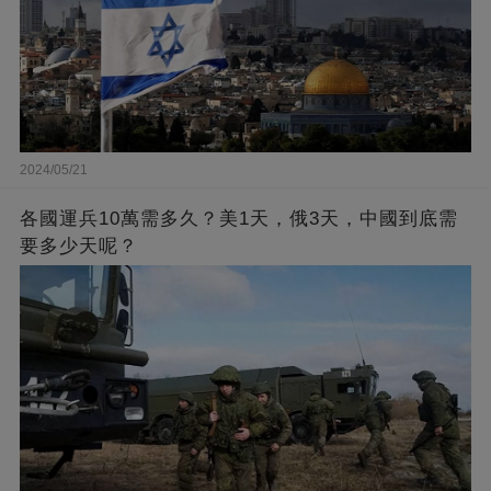
2024/05/21
各國運兵10萬需多久？美1天，俄3天，中國到底需
要多少天呢？