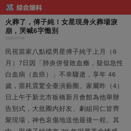
火葬了，傅子純！女星現身火葬場淚
崩，哭喊6字慟別
2026/07/06
民視當家八點檔男星傅子純于上月（6
月）7日因「肺炎併發敗血癥，疑似急性
白血病（血癌）」不幸驟逝，享年 46
歲，噩耗震驚全臺演藝圈。家屬昨（4）
日上午于新北市板橋新月會館為他舉辦
告別式，大批圈內好友、劇組同仁皆齊
聚現場，神色哀傷地送他最後一程。其