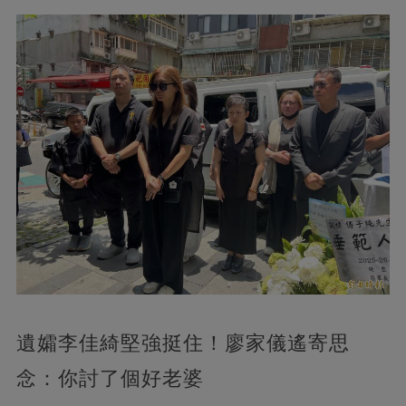
遺孀李佳綺堅強挺住！廖家儀遙寄思
念：你討了個好老婆