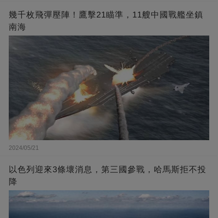
幾千枚飛彈壓陣！鷹擊21瞄準，11艘中國戰艦坐鎮
南海
2024/05/21
以色列迎來3條壞消息，第三國參戰，哈馬斯拒不投
降