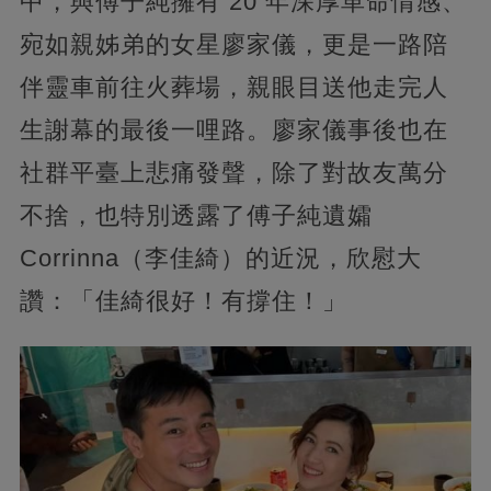
中，與傅子純擁有 20 年深厚革命情感、
宛如親姊弟的女星廖家儀，更是一路陪
伴靈車前往火葬場，親眼目送他走完人
生謝幕的最後一哩路。廖家儀事後也在
社群平臺上悲痛發聲，除了對故友萬分
不捨，也特別透露了傅子純遺孀
Corrinna（李佳綺）的近況，欣慰大
讚：「佳綺很好！有撐住！」