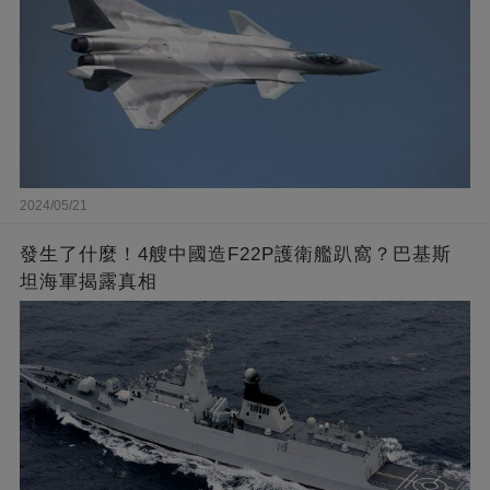
2024/05/21
發生了什麼！4艘中國造F22P護衛艦趴窩？巴基斯
坦海軍揭露真相