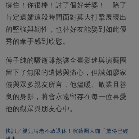
撐住！你很棒！討了個好老婆！」除了
肯定遺孀這段時間面對莫大打擊展現出
的堅強與韌性，也替好友能娶到如此優
秀的牽手感到欣慰。
傅子純的驟逝雖然讓全臺影迷與演藝圈
留下了無限的遺憾與痛心，但誠如廖家
儀與眾多親友所言，他溫暖、敬業且善
良的身影，將會永遠留存在每一位喜愛
他的觀眾與朋友心中。
快訊／親兒啃老不敢退休！演藝圈大咖「驚傳已經