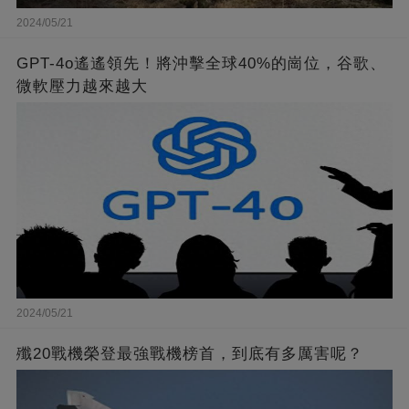
2024/05/21
GPT-4o遙遙領先！將沖擊全球40%的崗位，谷歌、
微軟壓力越來越大
2024/05/21
殲20戰機榮登最強戰機榜首，到底有多厲害呢？