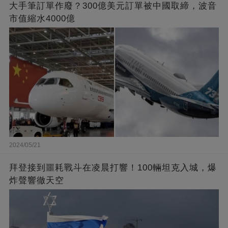
大手筆訂單作廢？300億美元訂單被中國取締，波音
市值縮水4000億
2024/05/21
拜登接到噩耗戰斗在凌晨打響！100輛坦克入城，爆
炸聲響徹天空