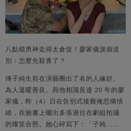
八點檔男神走得太倉促！廖家儀淚崩送
別：怎麼先殺青了？
傅子純生前在演藝圈出了名的人緣好、
為人溫暖善良。與他相識長達 20 年的廖
家儀，昨（4）日在告別式後難掩悲痛情
緒，在臉書上曬出多張過往在劇組拍攝
的燦笑合照。她心碎寫下：「子純……