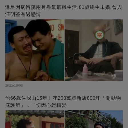
港星因病留院兩月靠氧氣機生活,81歲終生未婚,曾與
汪明荃有過戀情
2025/10/08
他66歲住深山15年！花200萬買新店800坪「開動物
庇護所」，一切因心經轉變