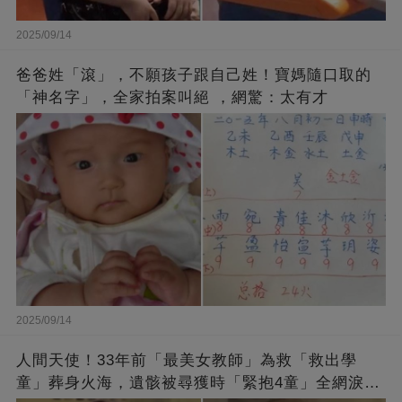
2025/09/14
爸爸姓「滾」，不願孩子跟自己姓！寶媽隨口取的
「神名字」，全家拍案叫絕 ，網驚：太有才
2025/09/14
人間天使！33年前「最美女教師」為救「救出學
童」葬身火海，遺骸被尋獲時「緊抱4童」全網淚