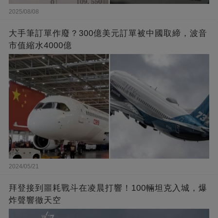
2025/08/08
大手筆訂單作廢？300億美元訂單被中國取締，波音
市值縮水4000億
2024/05/21
拜登接到噩耗戰斗在凌晨打響！100輛坦克入城，爆
炸聲響徹天空