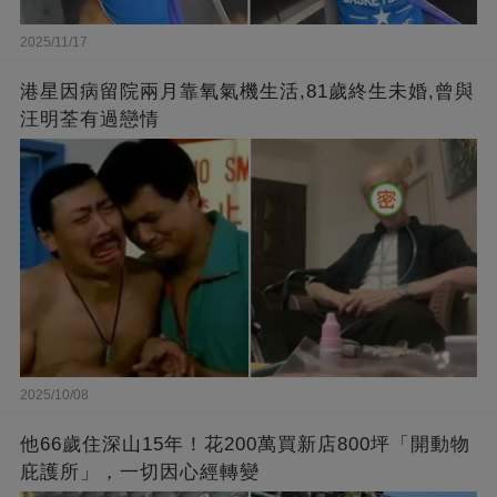
2025/11/17
港星因病留院兩月靠氧氣機生活,81歲終生未婚,曾與
汪明荃有過戀情
2025/10/08
他66歲住深山15年！花200萬買新店800坪「開動物
庇護所」，一切因心經轉變