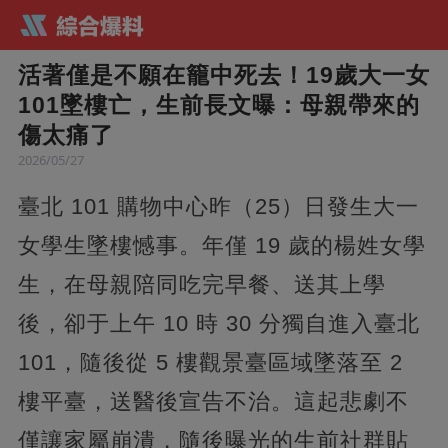
活著僅是不願在籠中死去！19歲大一女
101墜樓亡，生前長文曝：母親帶來的
傷太痛了
2026/05/27
臺北 101 購物中心昨（25）日發生大一
女學生墜樓憾事。年僅 19 歲的楊姓女學
生，在母親陪同吃完早餐、送其上學
後，卻于上午 10 時 30 分獨自進入臺北
101，隨後從 5 樓觀景臺區域墜落至 2
樓平臺，送醫後宣告不治。這起悲劇不
僅讓家屬崩潰，隨後曝光的生前社群貼