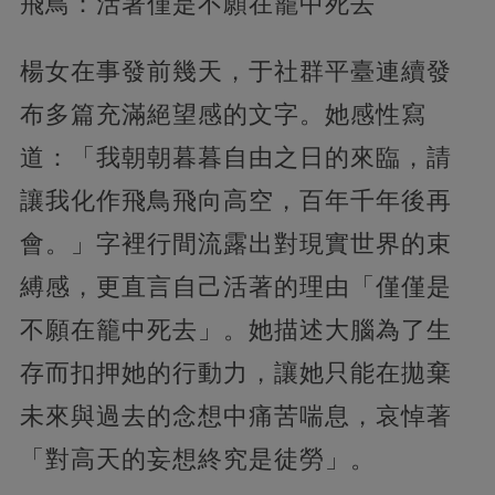
飛鳥：活著僅是不願在籠中死去
楊女在事發前幾天，于社群平臺連續發
布多篇充滿絕望感的文字。她感性寫
道：「我朝朝暮暮自由之日的來臨，請
讓我化作飛鳥飛向高空，百年千年後再
會。」字裡行間流露出對現實世界的束
縛感，更直言自己活著的理由「僅僅是
不願在籠中死去」。她描述大腦為了生
存而扣押她的行動力，讓她只能在拋棄
未來與過去的念想中痛苦喘息，哀悼著
「對高天的妄想終究是徒勞」。