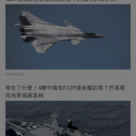
2024/05/21
發生了什麼！4艘中國造F22P護衛艦趴窩？巴基斯
坦海軍揭露真相