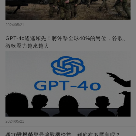
2024/05/21
GPT-4o遙遙領先！將沖擊全球40%的崗位，谷歌、
微軟壓力越來越大
2024/05/21
殲20戰機榮登最強戰機榜首，到底有多厲害呢？