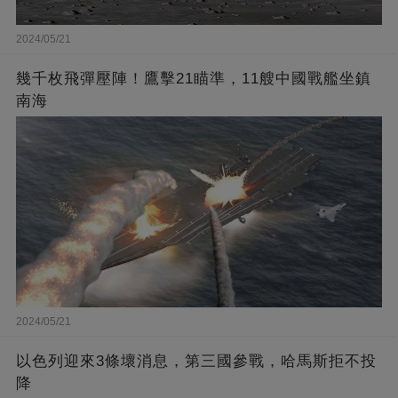
2024/05/21
幾千枚飛彈壓陣！鷹擊21瞄準，11艘中國戰艦坐鎮
南海
2024/05/21
以色列迎來3條壞消息，第三國參戰，哈馬斯拒不投
降