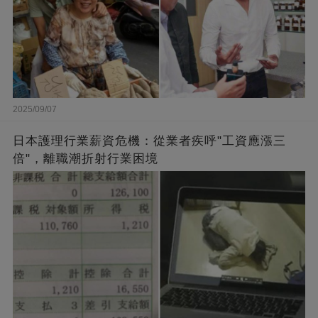
2025/09/07
日本護理行業薪資危機：從業者疾呼"工資應漲三
倍"，離職潮折射行業困境