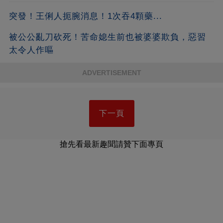
突發！王俐人扼腕消息！1次吞4顆藥...
被公公亂刀砍死！苦命媳生前也被婆婆欺負，惡習
太令人作嘔
ADVERTISEMENT
下一頁
搶先看最新趣聞請贊下面專頁