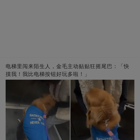
电梯里闯来陌生人，金毛主动贴贴狂摇尾巴：「快
摸我！我比电梯按钮好玩多啦！」