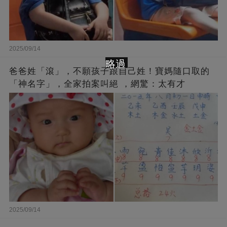
2025/09/14
略過
爸爸姓「滾」，不願孩子跟自己姓！寶媽隨口取的
「神名字」，全家拍案叫絕 ，網驚：太有才
2025/09/14