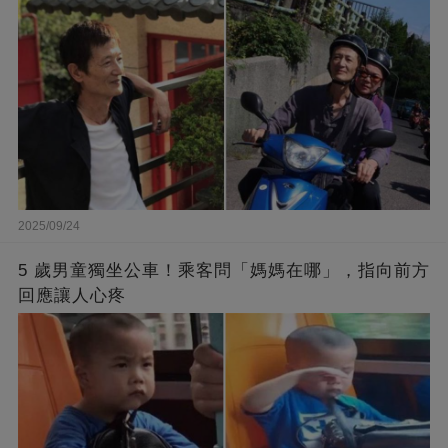
2025/09/24
5 歲男童獨坐公車！乘客問「媽媽在哪」，指向前方
回應讓人心疼