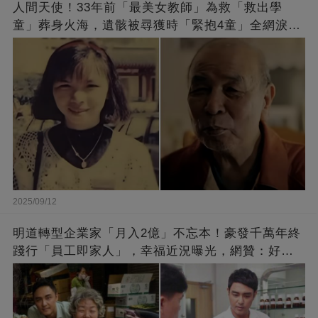
人間天使！33年前「最美女教師」為救「救出學
童」葬身火海，遺骸被尋獲時「緊抱4童」全網淚
崩：真正的英雄不該被遺忘
2025/09/12
明道轉型企業家「月入2億」不忘本！豪發千萬年終
踐行「員工即家人」，幸福近況曝光，網贊：好老
闆的福報