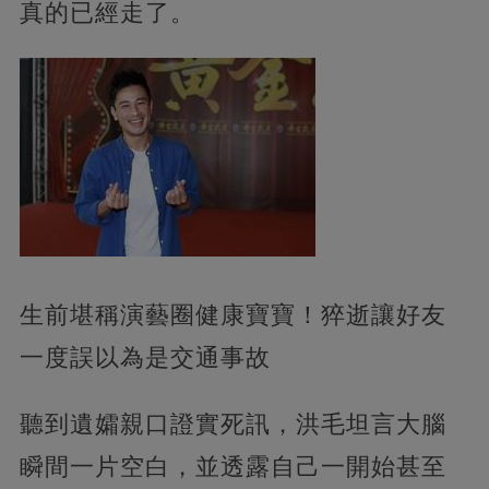
真的已經走了。
生前堪稱演藝圈健康寶寶！猝逝讓好友
一度誤以為是交通事故
聽到遺孀親口證實死訊，洪毛坦言大腦
瞬間一片空白，並透露自己一開始甚至