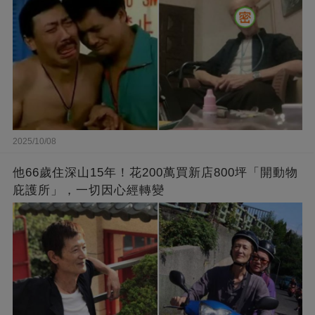
2025/10/08
他66歲住深山15年！花200萬買新店800坪「開動物
庇護所」，一切因心經轉變