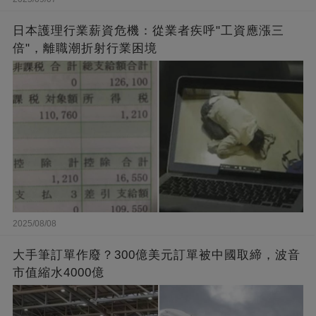
日本護理行業薪資危機：從業者疾呼"工資應漲三
倍"，離職潮折射行業困境
2025/08/08
大手筆訂單作廢？300億美元訂單被中國取締，波音
市值縮水4000億