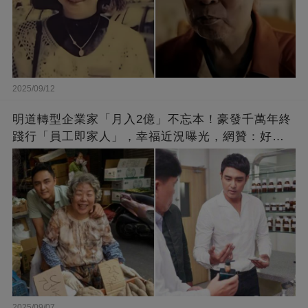
2025/09/12
明道轉型企業家「月入2億」不忘本！豪發千萬年終
踐行「員工即家人」，幸福近況曝光，網贊：好老
闆的福報
2025/09/07