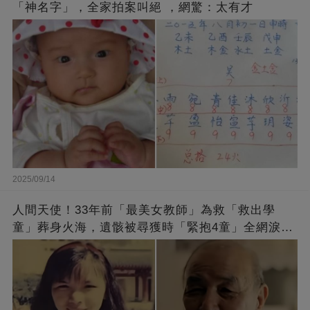
「神名字」，全家拍案叫絕 ，網驚：太有才
2025/09/14
人間天使！33年前「最美女教師」為救「救出學
童」葬身火海，遺骸被尋獲時「緊抱4童」全網淚
崩：真正的英雄不該被遺忘