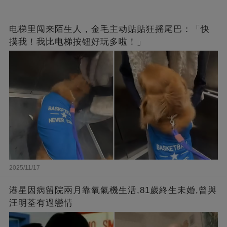
电梯里闯来陌生人，金毛主动贴贴狂摇尾巴：「快
摸我！我比电梯按钮好玩多啦！」
2025/11/17
港星因病留院兩月靠氧氣機生活,81歲終生未婚,曾與
汪明荃有過戀情