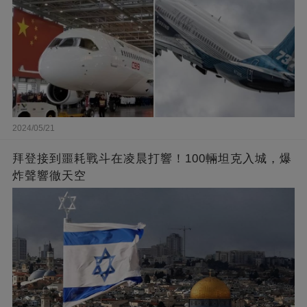
2024/05/21
拜登接到噩耗戰斗在凌晨打響！100輛坦克入城，爆
炸聲響徹天空