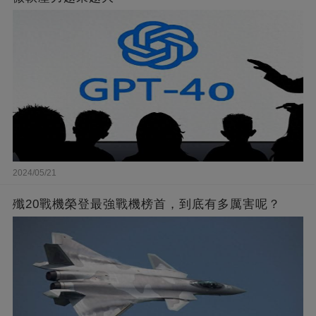
2024/05/21
殲20戰機榮登最強戰機榜首，到底有多厲害呢？