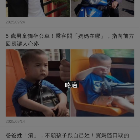
2025/09/24
5 歲男童獨坐公車！乘客問「媽媽在哪」，指向前方
回應讓人心疼
略過
2025/09/14
爸爸姓「滾」，不願孩子跟自己姓！寶媽隨口取的