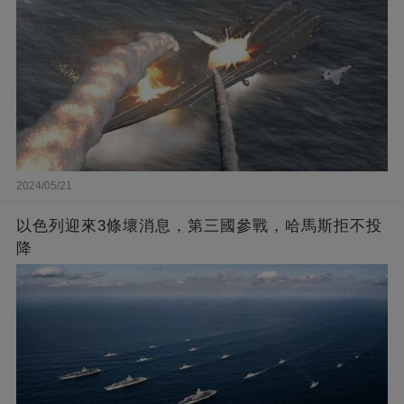
2024/05/21
以色列迎來3條壞消息，第三國參戰，哈馬斯拒不投
降