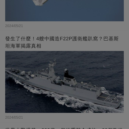
2024/05/21
發生了什麼！4艘中國造F22P護衛艦趴窩？巴基斯
坦海軍揭露真相
2024/05/21