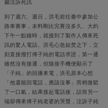
孀泣訴死訊
到了週六、週日，洪毛前往臺中參加公
路車賽事，未料剛比完賽沒多久、大約
下午一點鐘時，就接到了製作人傳來死
訊的驚人電話。洪毛心急如焚之下，立
刻直接撥打傅子純的電話求證，第一通
雖然沒有接通，但隨後手機便顯示了
「子純」的回播來電，洪毛原本心想
「他還能回電話，應該沒事」而稍微鬆
了一口氣，結果接起電話後，話筒另一
端卻傳來傅子純老婆的哭聲，泣訴子純