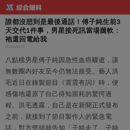
誰都沒想到是最後通話！傅子純生前3
天交代1件事，男星接死訊當場腿軟：
祂還回電給我
2026/06/15
八點檔男星傅子純因急性血癌驟逝，讓
無數圈內好友至今仍無法接受。藝人洪
毛近日在錄製節目《震震有詞》時，便
感傷地還原了自己得知噩耗的驚愕過
程。洪毛透露，自己是在新聞正式發布
之前，就接到了節目製作人的緊急電
話，對方劈頭就告知「子純走了、子純