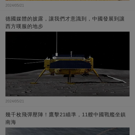
2024/05/21
德國媒體的披露，讓我們才意識到，中國發展到讓
西方嘆服的地步
2024/05/21
幾千枚飛彈壓陣！鷹擊21瞄準，11艘中國戰艦坐鎮
南海