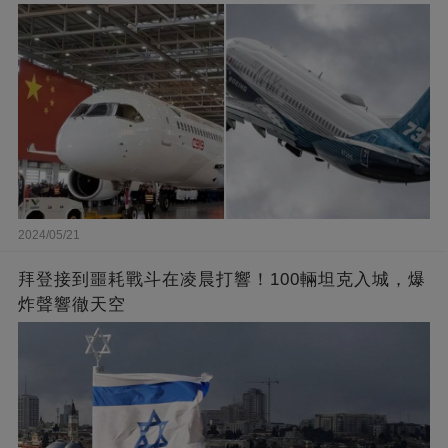
2024/05/21
拜登接到噩耗戰斗在凌晨打響！100輛坦克入城，爆
炸聲響徹天空