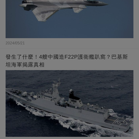
2024/05/21
發生了什麼！4艘中國造F22P護衛艦趴窩？巴基斯
坦海軍揭露真相