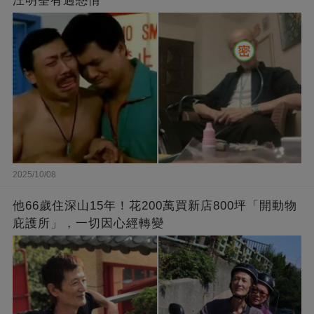
汪明荃有過戀情
2025/10/08
他66歲住深山15年！花200萬買新店800坪「開動物
庇護所」，一切因心經轉變