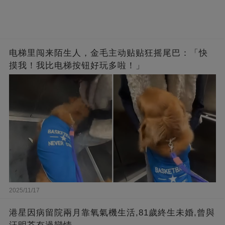
电梯里闯来陌生人，金毛主动贴贴狂摇尾巴：「快
摸我！我比电梯按钮好玩多啦！」
2025/11/17
港星因病留院兩月靠氧氣機生活,81歲終生未婚,曾與