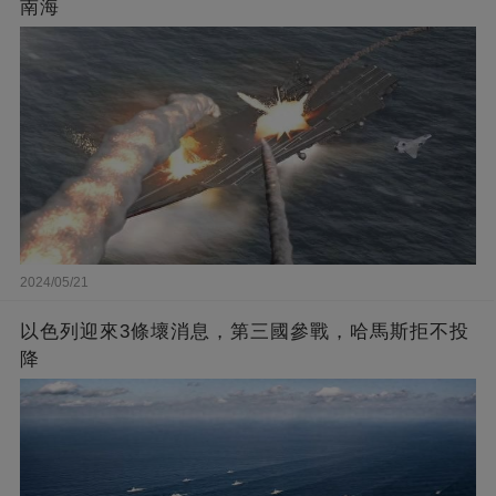
南海
2024/05/21
以色列迎來3條壞消息，第三國參戰，哈馬斯拒不投
降