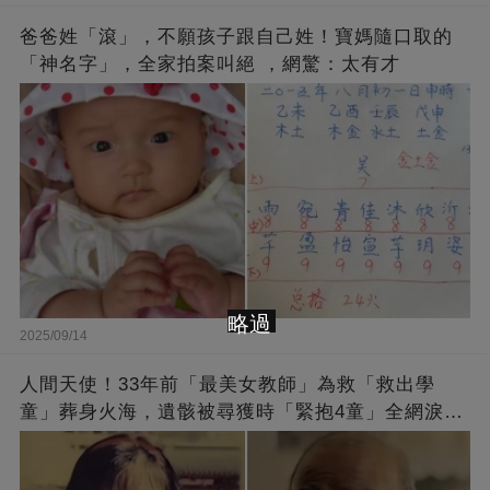
爸爸姓「滾」，不願孩子跟自己姓！寶媽隨口取的
「神名字」，全家拍案叫絕 ，網驚：太有才
略過
2025/09/14
人間天使！33年前「最美女教師」為救「救出學
童」葬身火海，遺骸被尋獲時「緊抱4童」全網淚
崩：真正的英雄不該被遺忘