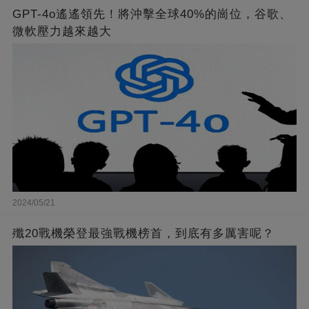
GPT-4o遙遙領先！將沖擊全球40%的崗位，谷歌、
微軟壓力越來越大
2024/05/21
殲20戰機榮登最強戰機榜首，到底有多厲害呢？