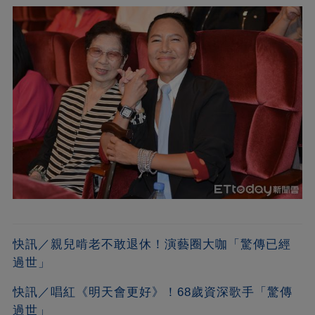
快訊／親兒啃老不敢退休！演藝圈大咖「驚傳已經
過世」
快訊／唱紅《明天會更好》！68歲資深歌手「驚傳
過世」