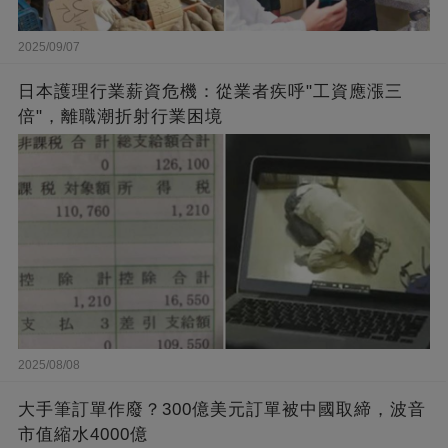
2025/09/07
日本護理行業薪資危機：從業者疾呼"工資應漲三
倍"，離職潮折射行業困境
2025/08/08
大手筆訂單作廢？300億美元訂單被中國取締，波音
市值縮水4000億