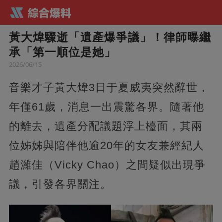
黃大煒驟逝「遺產爆爭議」！律師曝繼
承「第一順位是她」
2026/06/15
音樂才子黃大煒3日于夏威夷突然辭世，
年僅61歲，消息一出震驚各界。隨著他
的離去，遺產分配議題浮上檯面，其兩
位姊姊與陪伴他逾20年的女友兼經紀人
趙濰佳（Vicky Chao）之間疑似出現爭
議，引發各界關注。