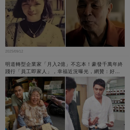
2025/09/12
明道轉型企業家「月入2億」不忘本！豪發千萬年終
踐行「員工即家人」，幸福近況曝光，網贊：好老
闆的福報