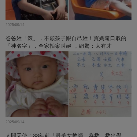
2025/09/14
爸爸姓「滾」，不願孩子跟自己姓！寶媽隨口取的
「神名字」，全家拍案叫絕 ，網驚：太有才
2025/09/14
人間天使！33年前「最美女教師」為救「救出學