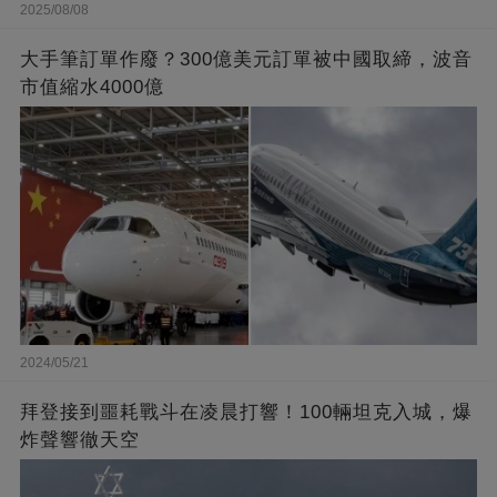
2025/08/08
大手筆訂單作廢？300億美元訂單被中國取締，波音
市值縮水4000億
2024/05/21
拜登接到噩耗戰斗在凌晨打響！100輛坦克入城，爆
炸聲響徹天空