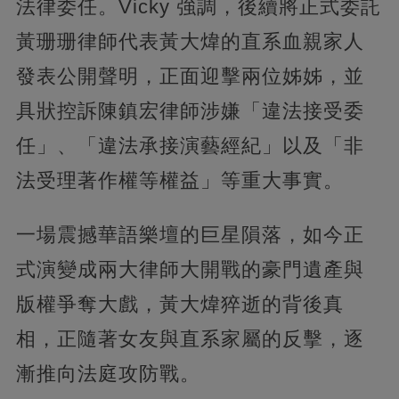
法律委任。Vicky 強調，後續將正式委託
黃珊珊律師代表黃大煒的直系血親家人
發表公開聲明，正面迎擊兩位姊姊，並
具狀控訴陳鎮宏律師涉嫌「違法接受委
任」、「違法承接演藝經紀」以及「非
法受理著作權等權益」等重大事實。
一場震撼華語樂壇的巨星隕落，如今正
式演變成兩大律師大開戰的豪門遺產與
版權爭奪大戲，黃大煒猝逝的背後真
相，正隨著女友與直系家屬的反擊，逐
漸推向法庭攻防戰。