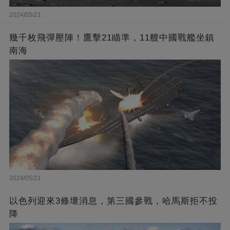
2024/05/21
幾千枚飛彈壓陣！鷹擊21瞄準，11艘中國戰艦坐鎮
南海
2024/05/21
以色列迎來3條壞消息，第三國參戰，哈馬斯拒不投
降