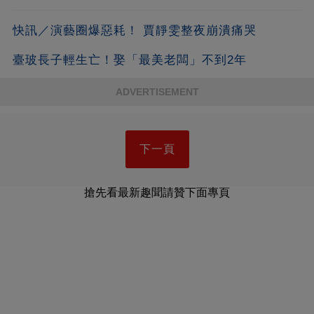
快訊／演藝圈爆惡耗！ 賈靜雯整夜崩潰痛哭
臺玻長子輕生亡！娶「最美老闆」不到2年
ADVERTISEMENT
下一頁
搶先看最新趣聞請贊下面專頁