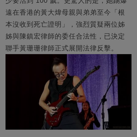
少要活到 100 歲。更驚人的是，她踢爆
遠在香港的黃大煒母親與弟弟至今「根
本沒收到死亡證明」，強烈質疑兩位姊
姊與陳鎮宏律師的委任合法性，已決定
聯手黃珊珊律師正式展開法律反擊。