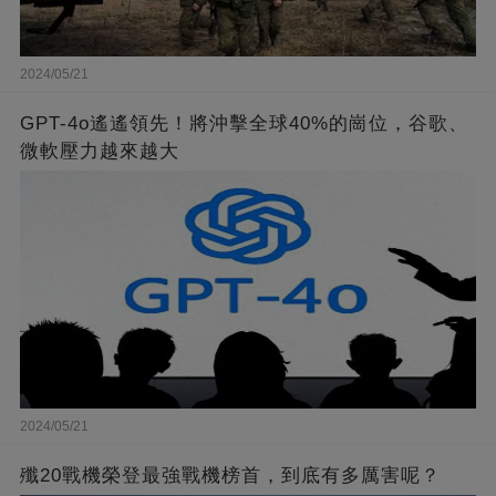
2024/05/21
GPT-4o遙遙領先！將沖擊全球40%的崗位，谷歌、
微軟壓力越來越大
2024/05/21
殲20戰機榮登最強戰機榜首，到底有多厲害呢？