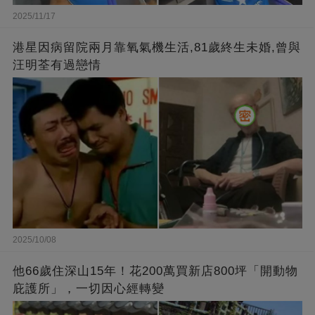
2025/11/17
港星因病留院兩月靠氧氣機生活,81歲終生未婚,曾與
汪明荃有過戀情
2025/10/08
他66歲住深山15年！花200萬買新店800坪「開動物
庇護所」，一切因心經轉變