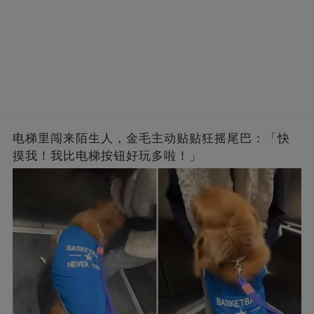
电梯里闯来陌生人，金毛主动贴贴狂摇尾巴：「快
摸我！我比电梯按钮好玩多啦！」