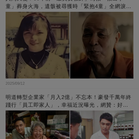
童」葬身火海，遺骸被尋獲時「緊抱4童」全網淚
崩：真正的英雄不該被遺忘
2025/09/12
明道轉型企業家「月入2億」不忘本！豪發千萬年終
踐行「員工即家人」，幸福近況曝光，網贊：好老
闆的福報