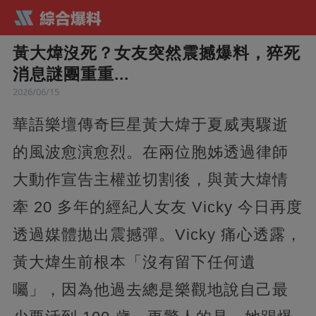
黃大煒沒死？女友突然震撼爆料，猝死
消息謎團重重...
2026/06/15
華語樂壇傳奇巨星黃大煒于夏威夷驟逝
的風波愈演愈烈。在兩位胞姊透過律師
大動作宣告主權並切割後，與黃大煒情
牽 20 多年的經紀人女友 Vicky 今日再度
透過媒體拋出震撼彈。Vicky 痛心透露，
黃大煒生前根本「沒有留下任何遺
囑」，因為他過去總是樂觀地說自己最