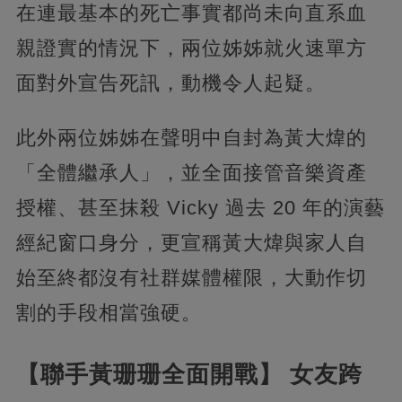
在連最基本的死亡事實都尚未向直系血
親證實的情況下，兩位姊姊就火速單方
面對外宣告死訊，動機令人起疑。
此外兩位姊姊在聲明中自封為黃大煒的
「全體繼承人」，並全面接管音樂資產
授權、甚至抹殺 Vicky 過去 20 年的演藝
經紀窗口身分，更宣稱黃大煒與家人自
始至終都沒有社群媒體權限，大動作切
割的手段相當強硬。
【聯手黃珊珊全面開戰】 女友跨