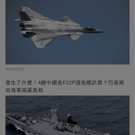
2024/05/21
發生了什麼！4艘中國造F22P護衛艦趴窩？巴基斯
坦海軍揭露真相