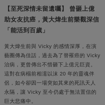
【至死深情未留遺囑】 曾砸上億
助女友抗癌，黃大煒生前樂觀深信
「能活到百歲」
黃大煒生前與 Vicky 的感情深厚，在演
藝圈傳為佳話，過去為了替罹癌的 Vicky
治病，更曾傳出不惜砸下上億元巨資。
這對在病榻前相濡以沫 20 年的靈魂伴
侶，如今卻因一場突如其來的死訊天人
永隔，讓 Vicky 至今仍處于無法置信的
巨大悲痛中。