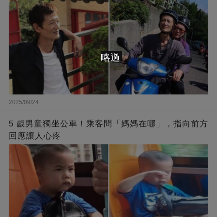
略過
2025/09/24
5 歲男童獨坐公車！乘客問「媽媽在哪」，指向前方
回應讓人心疼