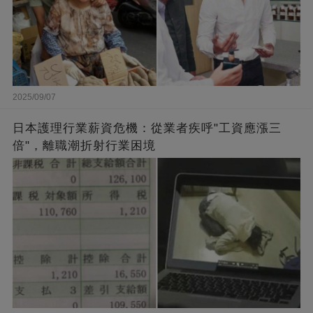
2025/09/07
日本護理行業薪資危機：從業者疾呼"工資應漲三
倍"，離職潮折射行業困境