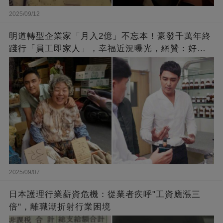
2025/09/12
明道轉型企業家「月入2億」不忘本！豪發千萬年終
踐行「員工即家人」，幸福近況曝光，網贊：好老
闆的福報
2025/09/07
日本護理行業薪資危機：從業者疾呼"工資應漲三
倍"，離職潮折射行業困境