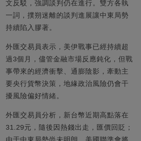
文反駁，強調談判仍在進行。雙方各執
一詞，撲朔迷離的談判進展讓中東局勢
持續陷入膠著。
外匯交易員表示，美伊戰事已經持續超
過3個月，儘管金融市場反應鈍化，但戰
事帶來的經濟衝擊、通膨陰影，牽動主
要央行貨幣決策，地緣政治風險仍會干
擾風險偏好情緒。
外匯交易員分析，新台幣近期高點落在
31.29元，隨後因熱錢出走，匯價回貶；
由于中東局勢尚未明朗、美國聯準會將