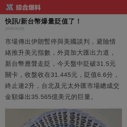
快訊/新台幣爆量貶值了！
2026/06/03
市場傳出伊朗暫停與美國談判，避險情
緒推升美元指數，外資加大匯出力道，
新台幣應聲走貶，今天盤中貶破31.5元
關卡，收盤收在31.445元，貶值6.6分，
終止連2升，台北及元太外匯市場總成交
金額爆出35.565億美元的巨量。