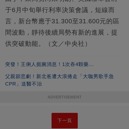
于6月中旬舉行利率決策會議，短線而
言，新台幣應于31.300至31.600元的區
間波動，靜待後續局勢有新的進展，提
供突破動能。（文／中央社）
突發！王俐人扼腕消息！1次吞4顆藥...
父親節悲劇！新北爸遭大浪捲走「大咖男歌手急
CPR」送醫不治
ADVERTISEMENT
下一頁