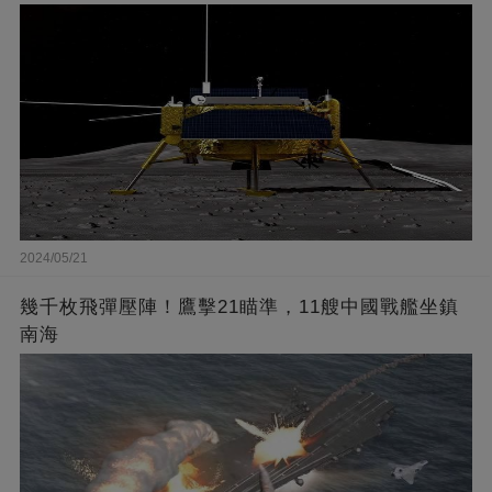
2024/05/21
幾千枚飛彈壓陣！鷹擊21瞄準，11艘中國戰艦坐鎮
南海