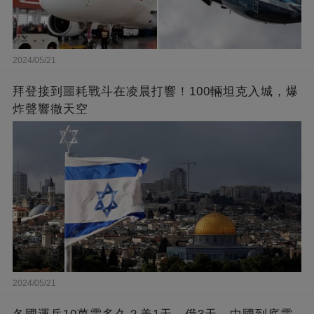
2024/05/21
拜登接到噩耗戰斗在凌晨打響！100輛坦克入城，爆
炸聲響徹天空
2024/05/21