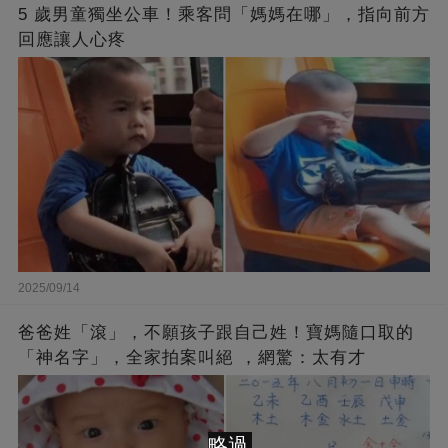
5 歲男童獨坐公車！乘客問「媽媽在哪」，指向前方
回應讓人心疼
2025/09/14
爸爸姓「滾」，不願孩子跟自己姓！寶媽隨口取的
「神名字」，全家拍案叫絕 ，網驚：太有才
略過