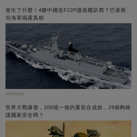
發生了什麼！4艘中國造F22P護衛艦趴窩？巴基斯
坦海軍揭露真相
2024/05/21
世界大戰爆發，200億一個的重裝合成旅，29個夠維
護國家安全嗎？