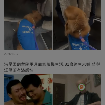
2025/11/17
港星因病留院兩月靠氧氣機生活,81歲終生未婚,曾與
汪明荃有過戀情