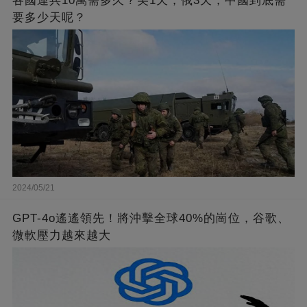
各國運兵10萬需多久？美1天，俄3天，中國到底需
要多少天呢？
2024/05/21
GPT-4o遙遙領先！將沖擊全球40%的崗位，谷歌、
微軟壓力越來越大