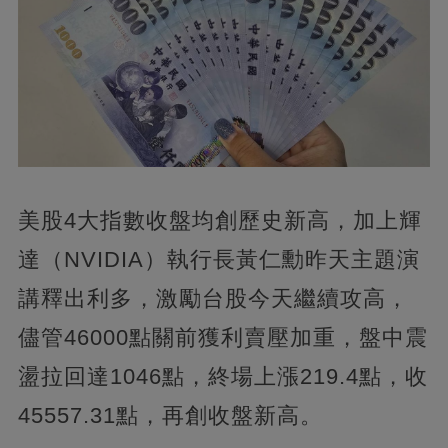
美股4大指數收盤均創歷史新高，加上輝
達（NVIDIA）執行長黃仁勳昨天主題演
講釋出利多，激勵台股今天繼續攻高，
儘管46000點關前獲利賣壓加重，盤中震
盪拉回達1046點，終場上漲219.4點，收
45557.31點，再創收盤新高。