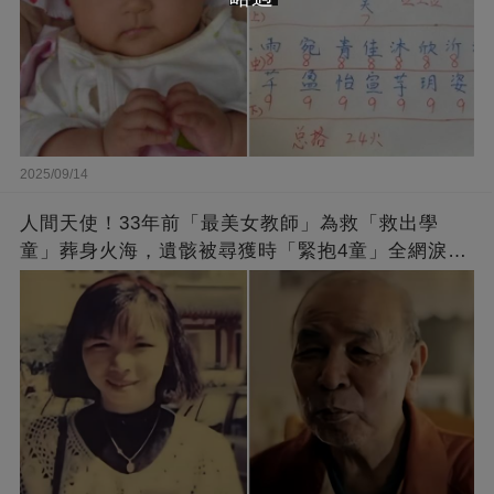
2025/09/14
人間天使！33年前「最美女教師」為救「救出學
童」葬身火海，遺骸被尋獲時「緊抱4童」全網淚
崩：真正的英雄不該被遺忘