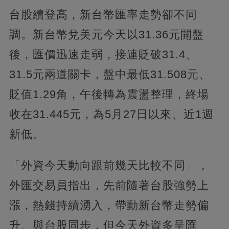
台股續登高，新台幣匯率走勢卻不同
調。新台幣兌美元今天以31.36元開盤
後，匯價迅速走弱，接連貶破31.4、
31.5元兩道關卡，盤中最低31.508元、
貶值1.29角，午後轉為震盪整理，終場
收在31.445元，為5月27日以來、近1週
新低。
「外資今天動向跟前幾天比較不同」，
外匯交易員指出，先前隨著台股強勢上
漲，熱錢持續湧入，帶動新台幣走勢偏
升、與台股同步，但今天外資多呈匯