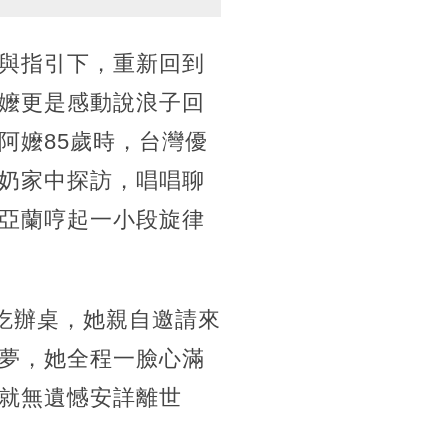
與指引下，重新回到
嬤更是感動說浪子回
阿嬤85歲時，台灣優
奶家中探訪，唱唱聊
亞蘭哼起一小段旋律
吃辦桌，她親自邀請來
夢，她全程一臉心滿
就無遺憾安詳離世