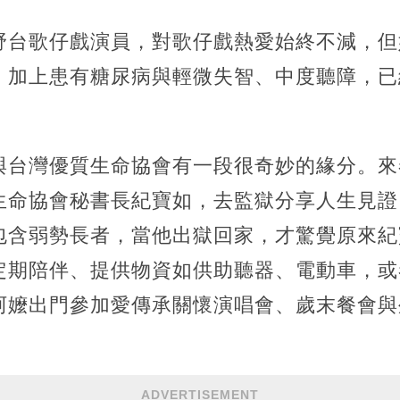
野台歌仔戲演員，對歌仔戲熱愛始終不減，但
，加上患有糖尿病與輕微失智、中度聽障，已
與台灣優質生命協會有一段很奇妙的緣分。來
生命協會秘書長紀寶如，去監獄分享人生見證
包含弱勢長者，當他出獄回家，才驚覺原來紀
定期陪伴、提供物資如供助聽器、電動車，或
阿嬤出門參加愛傳承關懷演唱會、歲末餐會與
ADVERTISEMENT