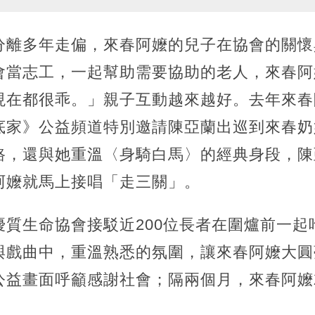
分離多年走偏，來春阿嬤的兒子在協會的關懷
會當志工，一起幫助需要協助的老人，來春阿
現在都很乖。」親子互動越來越好。去年來春
底家》公益頻道特別邀請陳亞蘭出巡到來春奶
路，還與她重溫〈身騎白馬〉的經典身段，陳
阿嬤就馬上接唱「走三關」。
優質生命協會接駁近200位長者在圍爐前一起
與戲曲中，重溫熟悉的氛圍，讓來春阿嬤大圓
公益畫面呼籲感謝社會；隔兩個月，來春阿嬤