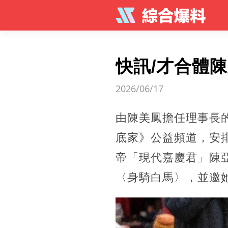
快訊/才合體
2026/06/17
由陳美鳳擔任理事長
底家》公益頻道，安
帝「現代嘉慶君」陳
〈身騎白馬〉，並邀