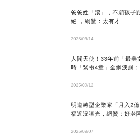
爸爸姓「滾」，不願孩子
絕 ，網驚：太有才
2025/09/14
人間天使！33年前「最
時「緊抱4童」全網淚崩
2025/09/12
明道轉型企業家「月入2
福近況曝光，網贊：好老
2025/09/07