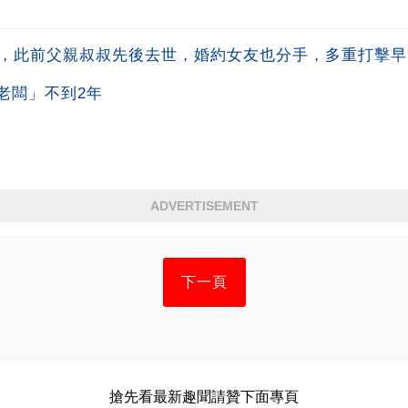
生，此前父親叔叔先後去世，婚約女友也分手，多重打擊
老闆」不到2年
ADVERTISEMENT
下一頁
搶先看最新趣聞請贊下面專頁