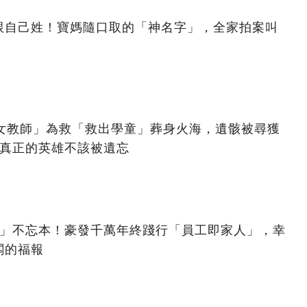
跟自己姓！寶媽隨口取的「神名字」，全家拍案叫
美女教師」為救「救出學童」葬身火海，遺骸被尋獲
：真正的英雄不該被遺忘
億」不忘本！豪發千萬年終踐行「員工即家人」，幸
闆的福報