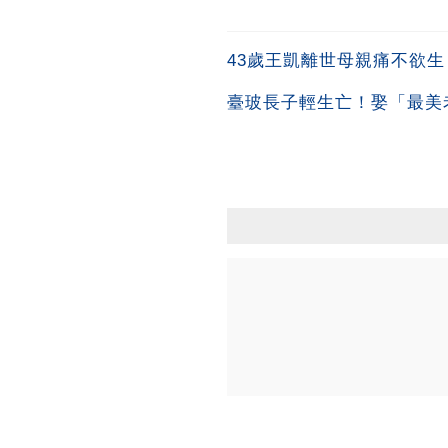
43歲王凱離世母親痛不欲
臺玻長子輕生亡！娶「最美