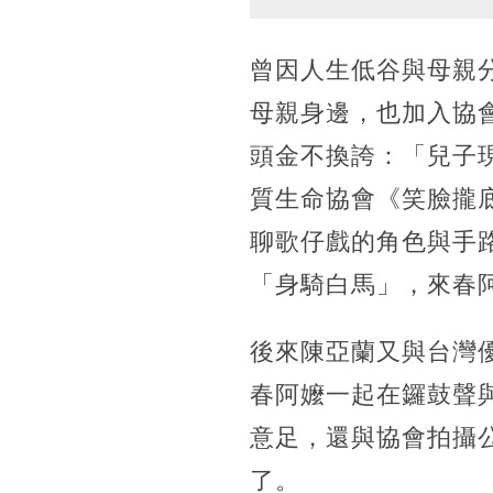
曾因人生低谷與母親
母親身邊，也加入協
頭金不換誇：「兒子
質生命協會《笑臉攏
聊歌仔戲的角色與手
「身騎白馬」，來春
後來陳亞蘭又與台灣
春阿嬤一起在鑼鼓聲
意足，還與協會拍攝
了。