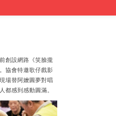
！
前創設網路《笑臉攏
。協會特邀歌仔戲影
現場替阿嬤圓夢對唱
人都感到感動圓滿。