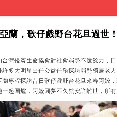
陳亞蘭，歌仔戲野台花旦過世
的台灣優質生命協會對社會弱勢不遺餘力，日
排許多大明星出任公益任務探訪弱勢獨居老人
亞蘭專程探訪昔日歌仔戲野台花旦來春阿嬤，
她一起圍爐，阿嬤圓夢不久就安詳離世，所有