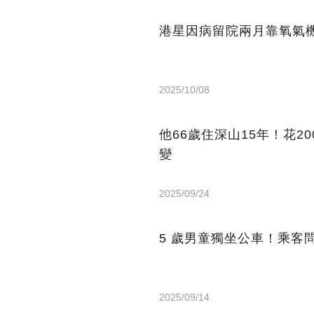
港星因病留院兩月靠氧氣機
2025/10/08
他66歲住深山15年！花2
變
2025/09/24
5 歲男童獨坐公車！乘客
2025/09/14