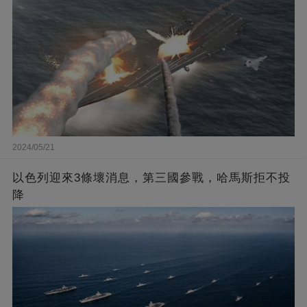
2024/05/21
以色列迎來3條壞消息，第三國參戰，哈馬斯拒不投
降