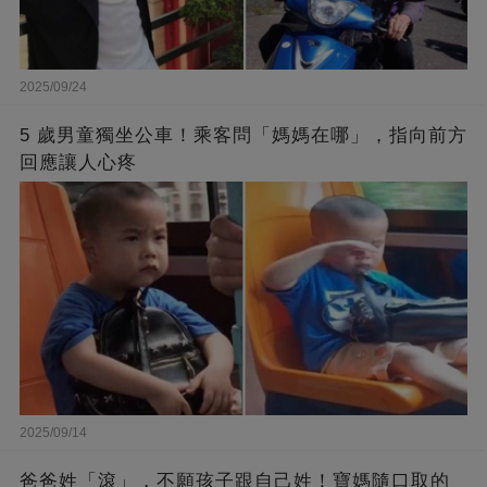
2025/09/24
5 歲男童獨坐公車！乘客問「媽媽在哪」，指向前方
回應讓人心疼
2025/09/14
爸爸姓「滾」，不願孩子跟自己姓！寶媽隨口取的