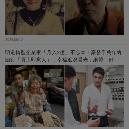
2025/09/12
明道轉型企業家「月入2億」不忘本！豪發千萬年終
踐行「員工即家人」，幸福近況曝光，網贊：好老
闆的福報