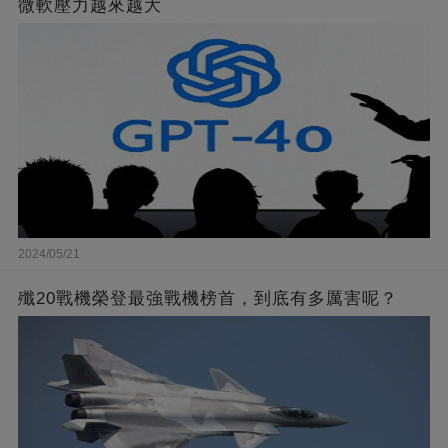
微軟壓力越來越大
2024/05/21
殲20戰機榮登最強戰機榜首，到底有多厲害呢？