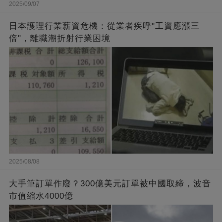
2025/09/07
日本護理行業薪資危機：從業者疾呼"工資應漲三
倍"，離職潮折射行業困境
2025/08/08
大手筆訂單作廢？300億美元訂單被中國取締，波音
市值縮水4000億