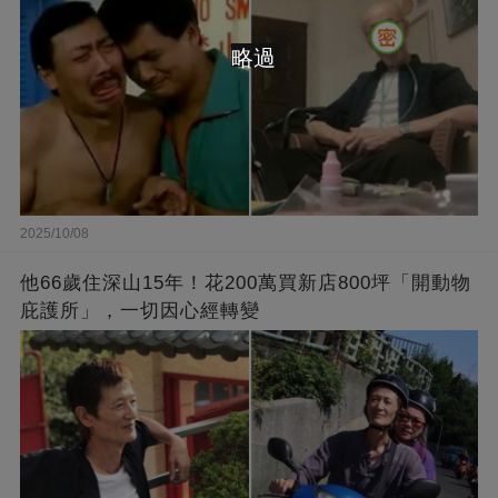
略過
2025/10/08
他66歲住深山15年！花200萬買新店800坪「開動物
庇護所」，一切因心經轉變