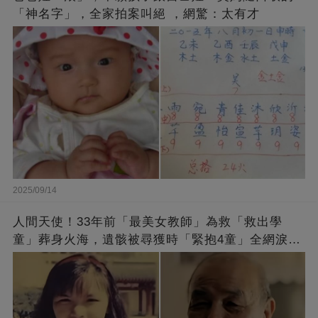
「神名字」，全家拍案叫絕 ，網驚：太有才
2025/09/14
人間天使！33年前「最美女教師」為救「救出學
童」葬身火海，遺骸被尋獲時「緊抱4童」全網淚
崩：真正的英雄不該被遺忘