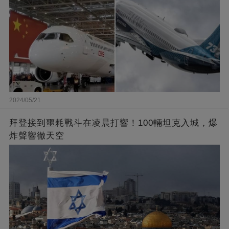
2024/05/21
拜登接到噩耗戰斗在凌晨打響！100輛坦克入城，爆
炸聲響徹天空