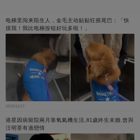
电梯里闯来陌生人，金毛主动贴贴狂摇尾巴：「快
摸我！我比电梯按钮好玩多啦！」
2025/11/17
港星因病留院兩月靠氧氣機生活,81歲終生未婚,曾與
汪明荃有過戀情