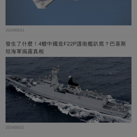
2024/05/21
發生了什麼！4艘中國造F22P護衛艦趴窩？巴基斯
坦海軍揭露真相
2024/05/21