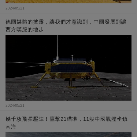
2024/05/21
德國媒體的披露，讓我們才意識到，中國發展到讓
西方嘆服的地步
2024/05/21
幾千枚飛彈壓陣！鷹擊21瞄準，11艘中國戰艦坐鎮
南海