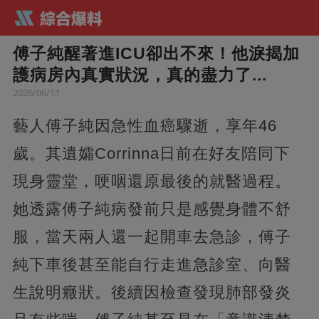
傅子純醒著進ICU卻出不來！他淚揭加
護病房內真實狀況，真的盡力了...
2026/06/11
藝人傅子純因急性血癌驟逝，享年46
歲。其遺孀Corrinna日前在好友陪同下
現身靈堂，哽咽還原最後的就醫過程。
她透露傅子純病發前只是感覺身體不舒
服，當天兩人還一起開車去急診，傅子
純下車後甚至能自行走進急診室、向醫
生說明癥狀。後續因檢查發現肺部發炎