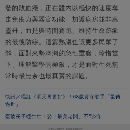
發的敗血癥，正在體內以極快的速度奪
走免疫力與器官功能。加護病房並非萬
靈丹，而是與時間賽跑、維持生命跡象
的最後防線。這篇熱議也讓更多民眾了
解，面對來勢洶洶的急性重癥，珍惜當
下、理解醫學的極限，才是面對生死無
常時最無奈也最真實的課題。
快訊／唱紅《明天會更好》！68歲資深歌手「驚傳
過世」
臺玻長子輕生亡！娶「最美老闆」不到2年
ADVERTISEMENT