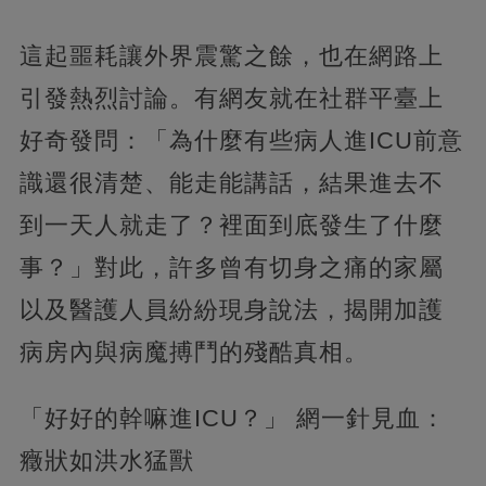
這起噩耗讓外界震驚之餘，也在網路上
引發熱烈討論。有網友就在社群平臺上
好奇發問：「為什麼有些病人進ICU前意
識還很清楚、能走能講話，結果進去不
到一天人就走了？裡面到底發生了什麼
事？」對此，許多曾有切身之痛的家屬
以及醫護人員紛紛現身說法，揭開加護
病房內與病魔搏鬥的殘酷真相。
「好好的幹嘛進ICU？」 網一針見血：
癥狀如洪水猛獸