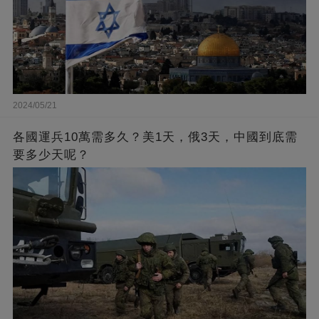
2024/05/21
各國運兵10萬需多久？美1天，俄3天，中國到底需
要多少天呢？