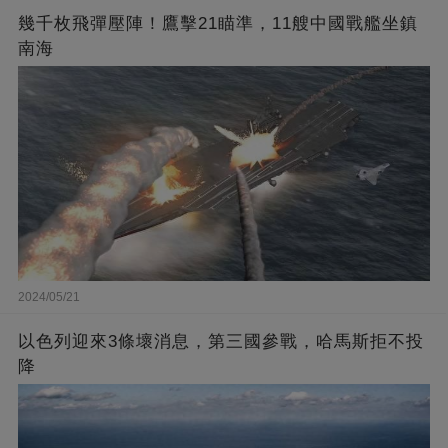
幾千枚飛彈壓陣！鷹擊21瞄準，11艘中國戰艦坐鎮
南海
2024/05/21
以色列迎來3條壞消息，第三國參戰，哈馬斯拒不投
降