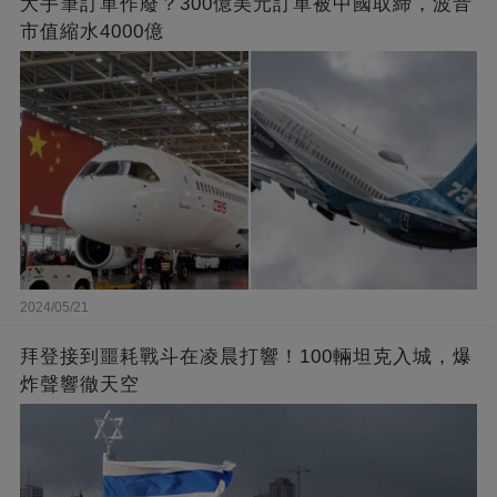
大手筆訂單作廢？300億美元訂單被中國取締，波音
市值縮水4000億
2024/05/21
拜登接到噩耗戰斗在凌晨打響！100輛坦克入城，爆
炸聲響徹天空