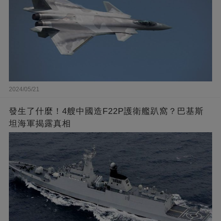
2024/05/21
發生了什麼！4艘中國造F22P護衛艦趴窩？巴基斯
坦海軍揭露真相