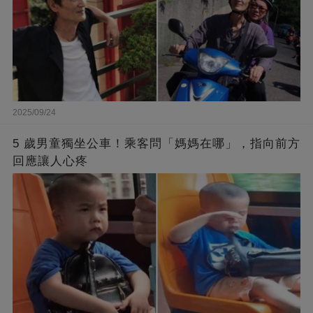
2025/09/24
5 歲男童獨坐公車！乘客問「媽媽在哪」，指向前方
回應讓人心疼