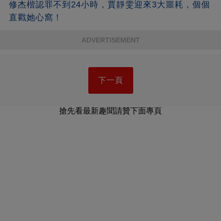
修杰楷認罪不到24小時，賈靜雯迎來3大噩耗，個個
直戳她心窩！
ADVERTISEMENT
下一頁
搶先看最新趣聞請贊下面專頁