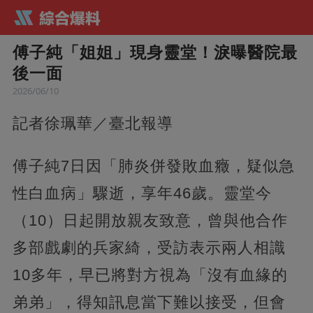
傅子純「姐姐」現身靈堂！淚曝醫院最
後一面
2026/06/10
記者徐珮華／臺北報導
傅子純7日因「肺炎併發敗血癥，疑似急
性白血病」驟逝，享年46歲。靈堂今
（10）日起開放親友致意，曾與他合作
多部戲劇的兵家綺，受訪表示兩人相識
10多年，早已將對方視為「沒有血緣的
弟弟」，得知訊息當下難以接受，但會