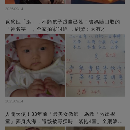
2025/09/14
爸爸姓「滾」，不願孩子跟自己姓！寶媽隨口取的
「神名字」，全家拍案叫絕 ，網驚：太有才
2025/09/14
人間天使！33年前「最美女教師」為救「救出學
童」葬身火海，遺骸被尋獲時「緊抱4童」全網淚
崩：真正的英雄不該被遺忘