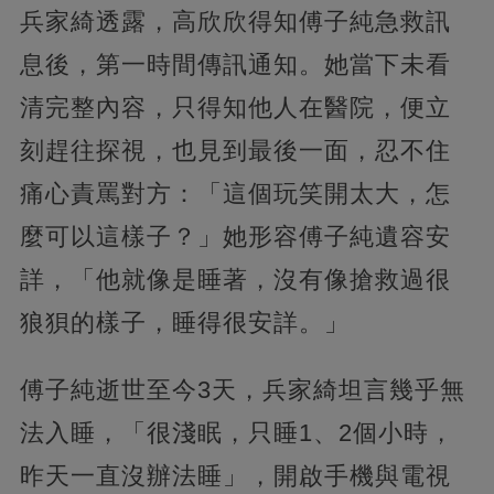
兵家綺透露，高欣欣得知傅子純急救訊
息後，第一時間傳訊通知。她當下未看
清完整內容，只得知他人在醫院，便立
刻趕往探視，也見到最後一面，忍不住
痛心責罵對方：「這個玩笑開太大，怎
麼可以這樣子？」她形容傅子純遺容安
詳，「他就像是睡著，沒有像搶救過很
狼狽的樣子，睡得很安詳。」
傅子純逝世至今3天，兵家綺坦言幾乎無
法入睡，「很淺眠，只睡1、2個小時，
昨天一直沒辦法睡」，開啟手機與電視