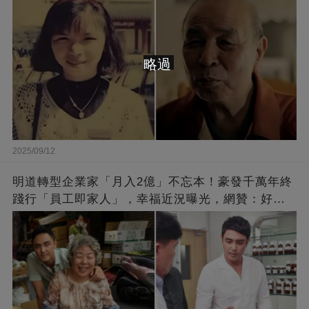
略過
2025/09/12
明道轉型企業家「月入2億」不忘本！豪發千萬年終
踐行「員工即家人」，幸福近況曝光，網贊：好老
闆的福報