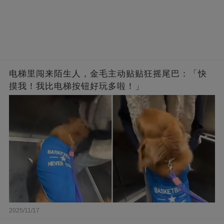
电梯里闯来陌生人，金毛主动贴贴狂摇尾巴：「快
摸我！我比电梯按钮好玩多啦！」
2025/11/17