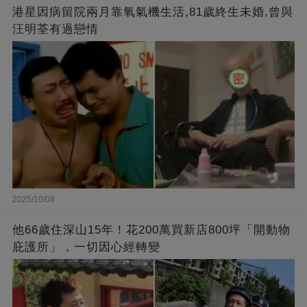
港星因病留院兩月靠氧氣機生活,81歲終生未婚,曾與
汪明荃有過戀情
2025/10/08
他66歲住深山15年！花200萬買新店800坪「開動物
庇護所」，一切因心經轉變