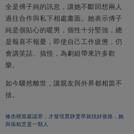
全是傅子純的訊息，讓她不斷回想兩人
過往合作與私下相處畫面。她表示傅子
純是個貼心的暖男，個性十分堅強，總
是報喜不報憂，即使自己工作疲憊，仍
會講笑話、搞怪，為劇組帶來許多歡
樂。
如今驟然離世，讓親友與外界都相當不
捨。
修杰楷當庭認罪，才發現賈靜雯早就找好後路，她
與張柏芝是一類人