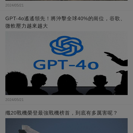
2024/05/21
GPT-4o遙遙領先！將沖擊全球40%的崗位，谷歌、
微軟壓力越來越大
2024/05/21
殲20戰機榮登最強戰機榜首，到底有多厲害呢？