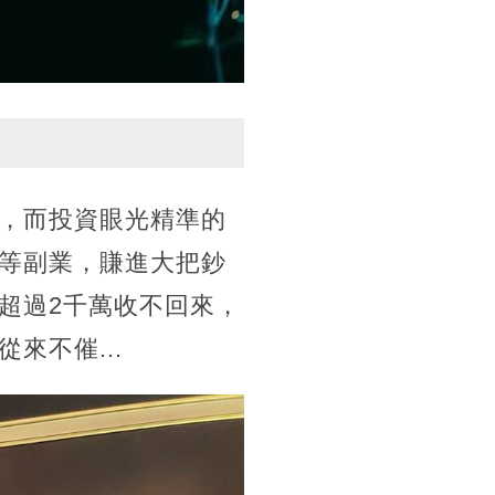
，而投資眼光精準的
等副業，賺進大把鈔
超過2千萬收不回來，
來不催...