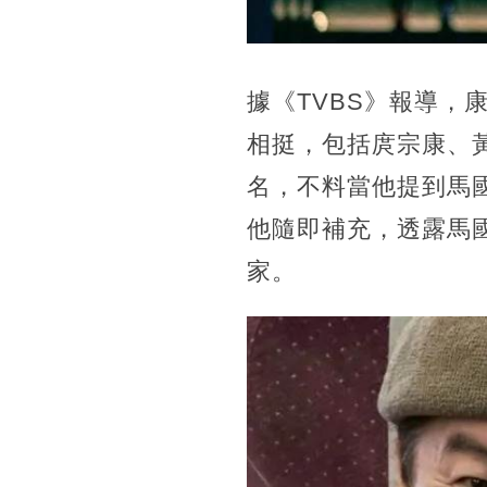
據《TVBS》報導，
相挺，包括庹宗康、
名，不料當他提到馬
他隨即補充，透露馬國
家。