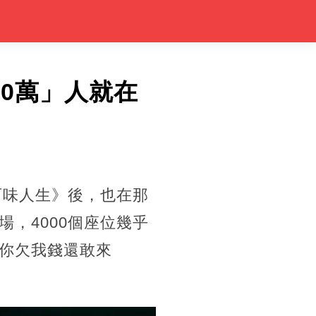
0萬」人就在
百味人生》後，也在那
，4000個座位幾乎
你欠我錢還敢來