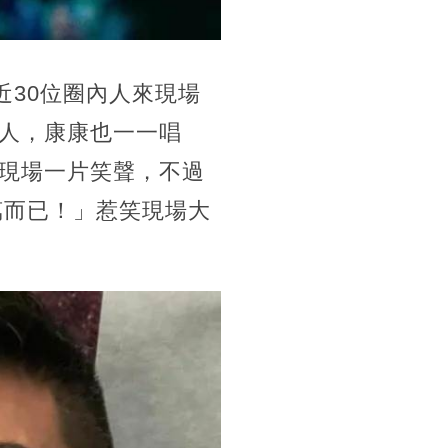
近30位圈內人來現場
人，康康也一一唱
現場一片笑聲，不過
萬而已！」惹笑現場大