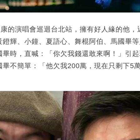
康康的演唱會巡迴台北站，擁有好人緣的他，
黃鐙輝、小鐘、夏語心、舞棍阿伯、馬國畢等
國畢時，直喊：「你欠我錢還敢來啊！」引起
畢不簡單：「他欠我200萬，現在只剩下5