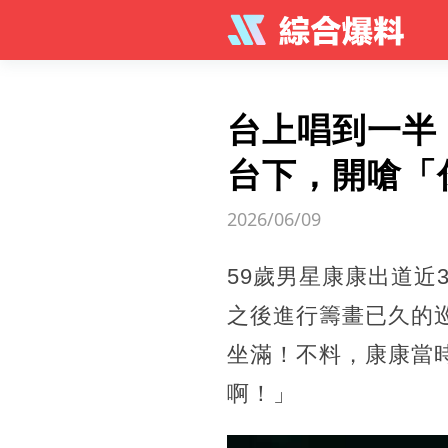
台上唱到一半
台下，開嗆「
2026/06/09
59歲男星康康出道近
之後進行籌畫已久的巡
坐滿！不料，康康當
啊！」