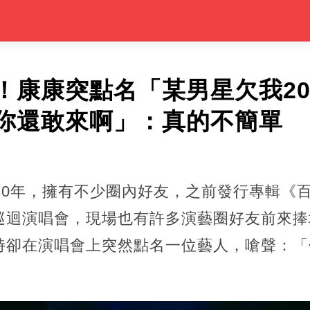
！康康突點名「某男星欠我20
你還敢來啊」：真的不簡單
30年，擁有不少圈內好友，之前發行專輯《
迴演唱會，現場也有許多演藝圈好友前來捧場
時卻在演唱會上突然點名一位藝人，嗆聲：「