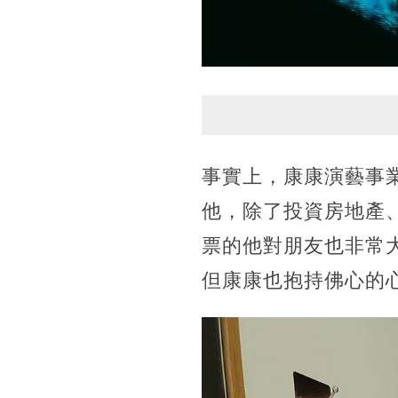
事實上，康康演藝事
他，除了投資房地產
票的他對朋友也非常
但康康也抱持佛心的心