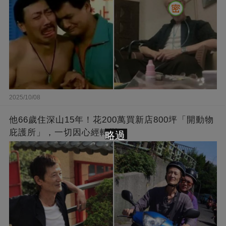
2025/10/08
他66歲住深山15年！花200萬買新店800坪「開動物
庇護所」，一切因心經轉變
略過