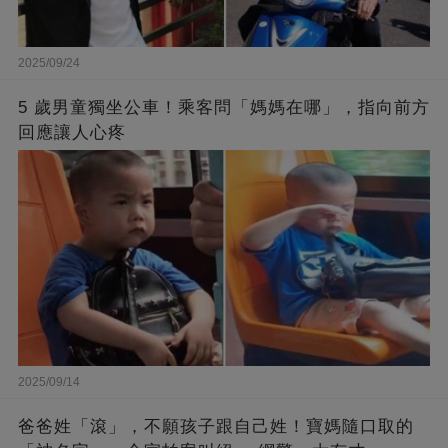
2025/09/24
5 歲男童獨坐公車！乘客問「媽媽在哪」，指向前方
回應讓人心疼
2025/09/14
爸爸姓「滾」，不願孩子跟自己姓！寶媽隨口取的