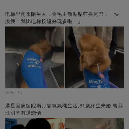
电梯里闯来陌生人，金毛主动贴贴狂摇尾巴：「快
摸我！我比电梯按钮好玩多啦！」
2025/11/17
港星因病留院兩月靠氧氣機生活,81歲終生未婚,曾與
汪明荃有過戀情