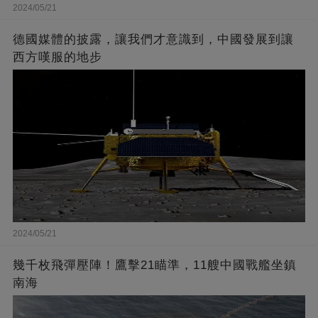
2024/05/21
德國媒體的披露，讓我們才意識到，中國發展到讓
西方嘆服的地步
2024/05/21
幾千枚飛彈壓陣！鷹擊21瞄準，11艘中國戰艦坐鎮
南海