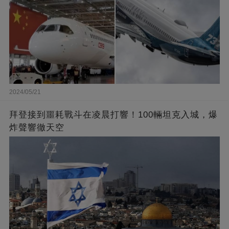
2024/05/21
拜登接到噩耗戰斗在凌晨打響！100輛坦克入城，爆
炸聲響徹天空