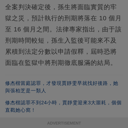
全案判決確定後，孫生將面臨實質的牢
獄之災，預計執行的刑期將落在 10 個月
至 16 個月之間。法律專家指出，由于該
刑期時間較短，孫生入監後可能來不及
累積到法定分數以申請假釋，屆時恐將
面臨在監獄中將刑期徹底服滿的結局。
修杰楷當庭認罪，才發現賈靜雯早就找好後路，她
與張柏芝是一類人
修杰楷認罪不到24小時，賈靜雯迎來3大噩耗，個個
直戳她心窩！
ADVERTISEMENT