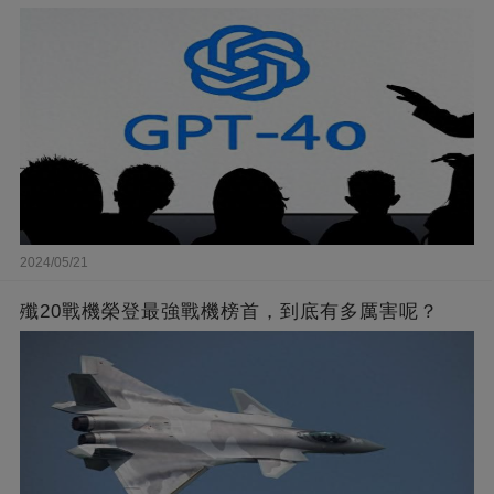
2024/05/21
殲20戰機榮登最強戰機榜首，到底有多厲害呢？