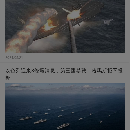
2024/05/21
以色列迎來3條壞消息，第三國參戰，哈馬斯拒不投
降