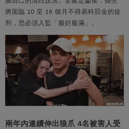
臉自己的清白說法。全案定讞後，孫生
將面臨 10 至 16 個月不得易科罰金的徒
刑，恐必須入監「服好服滿」。
兩年內連續伸出狼爪 4名被害人受