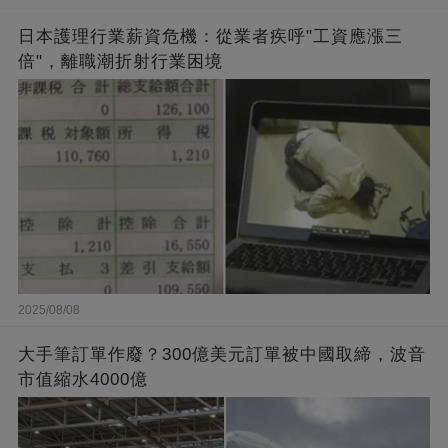
日本護理行業薪資危機：從業者疾呼"工資應漲三
倍"，離職潮折射行業困境
2025/08/08
大手筆訂單作廢？300億美元訂單被中國取締，波音
市值縮水4000億