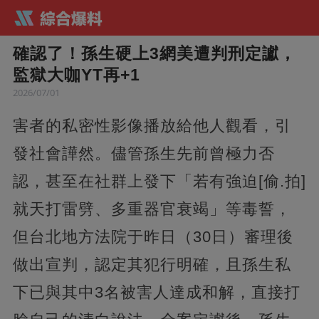
確認了！孫生硬上3網美遭判刑定讞，
監獄大咖YT再+1
2026/07/01
害者的私密性影像播放給他人觀看，引
發社會譁然。儘管孫生先前曾極力否
認，甚至在社群上發下「若有強迫[偷.拍]
就天打雷劈、多重器官衰竭」等毒誓，
但台北地方法院于昨日（30日）審理後
做出宣判，認定其犯行明確，且孫生私
下已與其中3名被害人達成和解，直接打