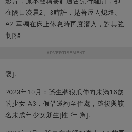
影片，原本聲稱要趕通告先行離開，卻
在隔日凌晨2、3時許，趁著屋內熄燈、
A2 單獨在床上休息時再度潛入，對其強
制[猥.
ADVERTISEMENT
褻]。
2023年10月：孫生將狼爪伸向未滿16歲
的少女 A3，假借邀約至住處，隨後與該
名未成年少女髮生[性.行.為]。