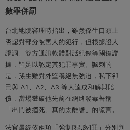
數罪併罰
台北地院審理時指出，雖然孫生口頭上
否認對部分被害人的犯行，但根據證人
證詞、雙方通訊軟體對話紀錄等關鍵證
據，皆足以認定其犯罪事實。諷刺的
是，孫生雖對外堅稱絕無強迫，私下卻
已與 A1、A2、A3 等人達成和解與賠
償，當場戳破他先前在網路發毒誓稱
「出門被撞死、真的太離譜」的謊言。
法官最終依兩項「強制[猥.褻]罪」分別判