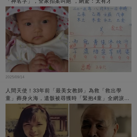
「神名字」，全家拍案叫絕 ，網驚：太有才
2025/09/14
人間天使！33年前「最美女教師」為救「救出學
童」葬身火海，遺骸被尋獲時「緊抱4童」全網淚
崩：真正的英雄不該被遺忘