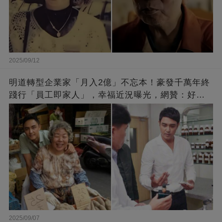
2025/09/12
明道轉型企業家「月入2億」不忘本！豪發千萬年終
踐行「員工即家人」，幸福近況曝光，網贊：好老
闆的福報
2025/09/07