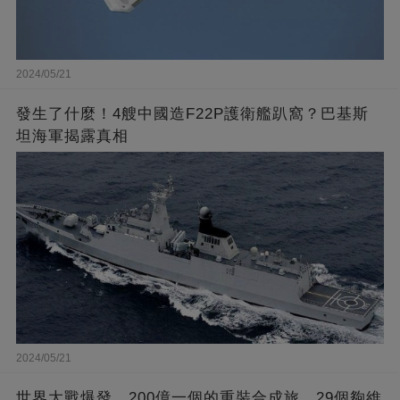
2024/05/21
發生了什麼！4艘中國造F22P護衛艦趴窩？巴基斯
坦海軍揭露真相
2024/05/21
世界大戰爆發，200億一個的重裝合成旅，29個夠維