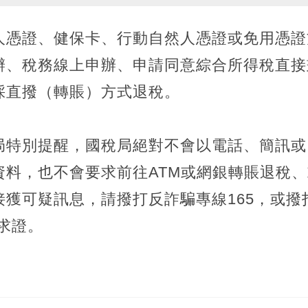
人憑證、健保卡、行動自然人憑證或免用憑證
辦、稅務線上申辦、申請同意綜合所得稅直接
採直撥（轉賬）方式退稅。
局特別提醒，國稅局絕對不會以電話、簡訊或
資料，也不會要求前往ATM或網銀轉賬退稅
接獲可疑訊息，請撥打反詐騙專線165，或撥
詢求證。