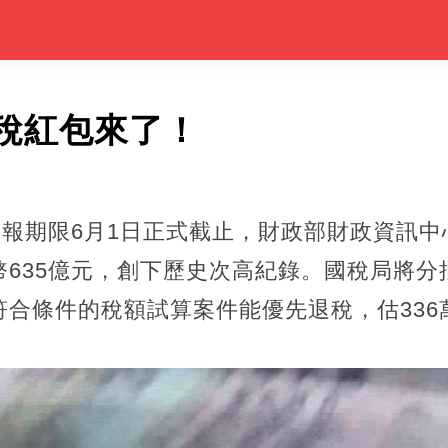
稅紅包來了！
申報期限6月1日正式截止，財政部財政資訊
幣635億元，創下歷史次高紀錄。國稅局將分
符合條件的稅額試算案件能優先退稅，估336
。