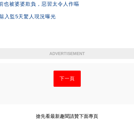
前也被婆婆欺負，惡習太令人作嘔
翁入監5天驚人現況曝光
ADVERTISEMENT
下一頁
搶先看最新趣聞請贊下面專頁