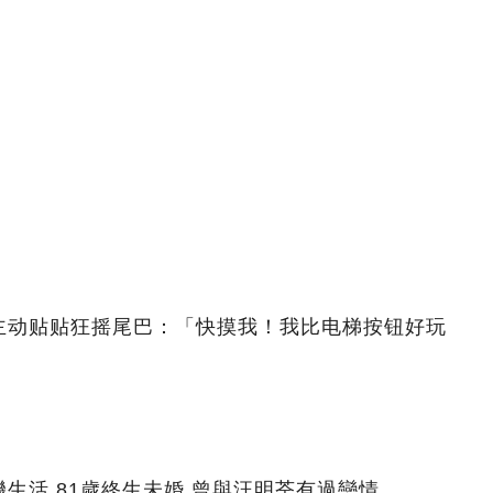
主动贴贴狂摇尾巴：「快摸我！我比电梯按钮好玩
生活,81歲終生未婚,曾與汪明荃有過戀情