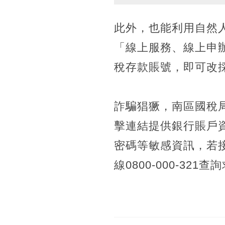
此外，也能利用自然
「線上服務、線上申
稅存款賬號，即可改
詐騙猖獗，南區國稅
擊連結提供銀行賬戶
密碼等敏感資訊，若
線0800-000-321查