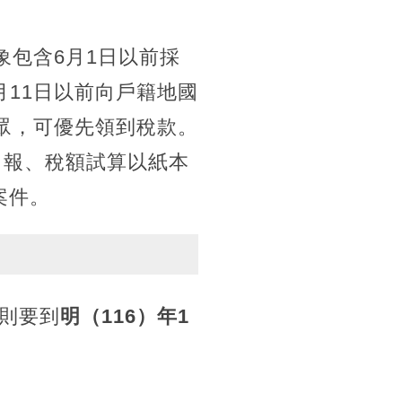
象包含6月1日以前採
11日以前向戶籍地國
眾，可優先領到稅款。
申報、稅額試算以紙本
案件。
則要到
明（116）年1