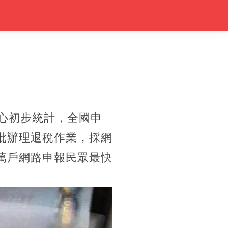
中心初步統計，全國申
批辦理退稅作業，採網
萬戶網路申報民眾最快