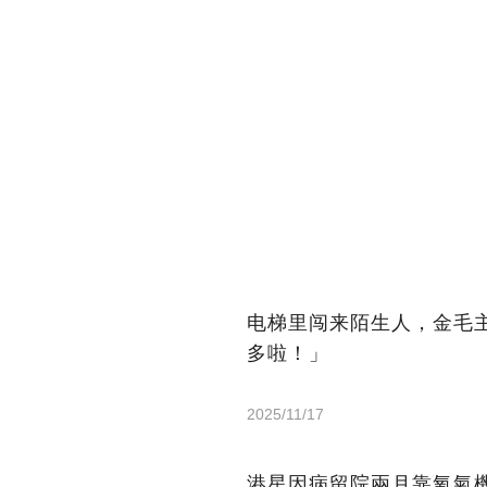
电梯里闯来陌生人，金毛
多啦！」
2025/11/17
港星因病留院兩月靠氧氣機