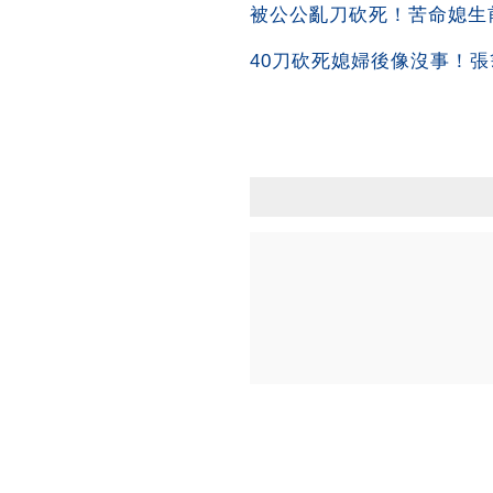
被公公亂刀砍死！苦命媳生
40刀砍死媳婦後像沒事！張