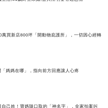
00萬買新店800坪「開動物庇護所」，一切因心經轉
問「媽媽在哪」，指向前方回應讓人心疼
跟自己姓！寶媽隨口取的「神名字」，全家拍案叫