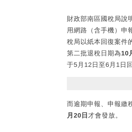
財政部南區國稅局說
用網路（含手機）申
稅局以紙本回復案件
第二批退稅日期為
10
于5月12日至6月1
而逾期申報、申報繳
月20日
才會發放。