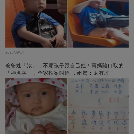
2025/09/14
爸爸姓「滾」，不願孩子跟自己姓！寶媽隨口取的
「神名字」，全家拍案叫絕 ，網驚：太有才