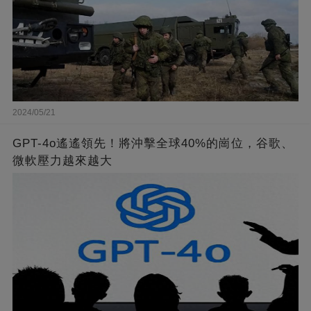
2024/05/21
GPT-4o遙遙領先！將沖擊全球40%的崗位，谷歌、
微軟壓力越來越大