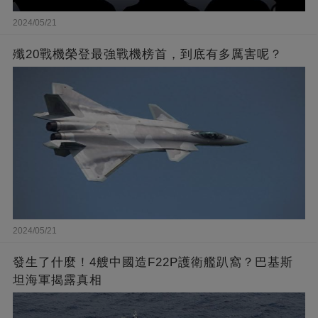
2024/05/21
殲20戰機榮登最強戰機榜首，到底有多厲害呢？
2024/05/21
發生了什麼！4艘中國造F22P護衛艦趴窩？巴基斯
坦海軍揭露真相