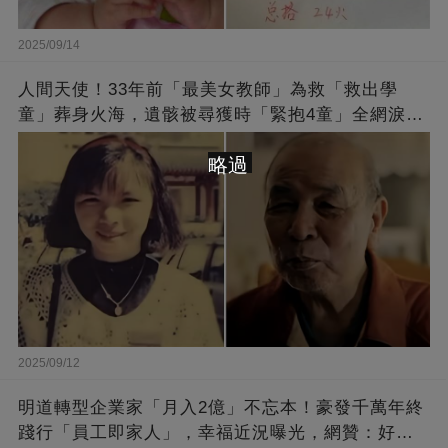
2025/09/14
人間天使！33年前「最美女教師」為救「救出學
童」葬身火海，遺骸被尋獲時「緊抱4童」全網淚
崩：真正的英雄不該被遺忘
略過
2025/09/12
明道轉型企業家「月入2億」不忘本！豪發千萬年終
踐行「員工即家人」，幸福近況曝光，網贊：好老