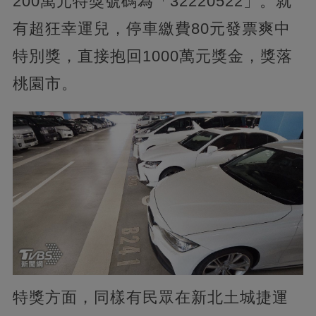
200萬元特獎號碼為「32220522」。就
有超狂幸運兒，停車繳費80元發票爽中
特別獎，直接抱回1000萬元獎金，獎落
桃園市。
特獎方面，同樣有民眾在新北土城捷運