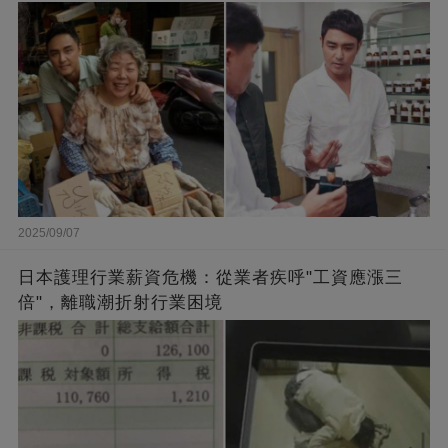
闆的福報
2025/09/07
日本護理行業薪資危機：從業者疾呼"工資應漲三
倍"，離職潮折射行業困境