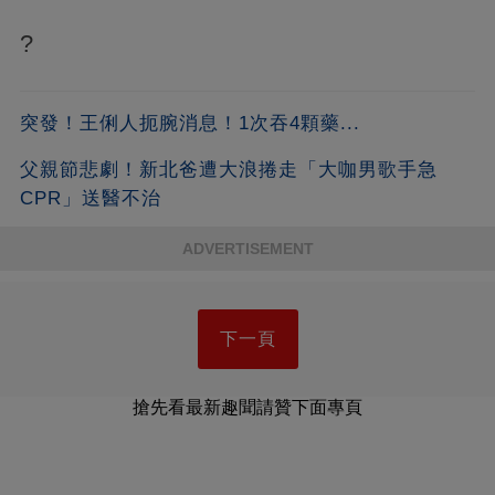
?
突發！王俐人扼腕消息！1次吞4顆藥...
父親節悲劇！新北爸遭大浪捲走「大咖男歌手急
CPR」送醫不治
ADVERTISEMENT
下一頁
搶先看最新趣聞請贊下面專頁