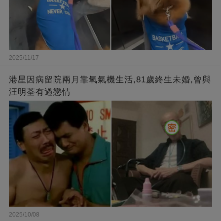
2025/11/17
港星因病留院兩月靠氧氣機生活,81歲終生未婚,曾與
汪明荃有過戀情
2025/10/08