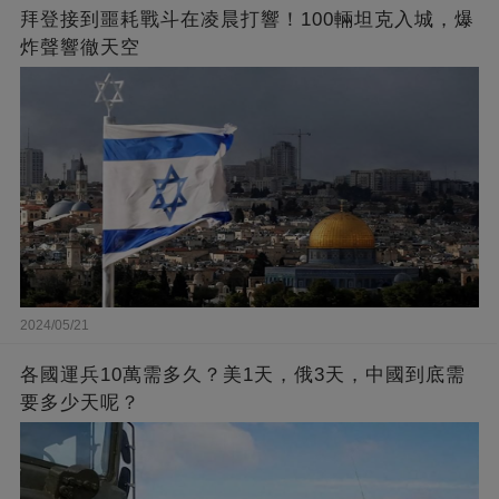
拜登接到噩耗戰斗在凌晨打響！100輛坦克入城，爆
炸聲響徹天空
2024/05/21
各國運兵10萬需多久？美1天，俄3天，中國到底需
要多少天呢？