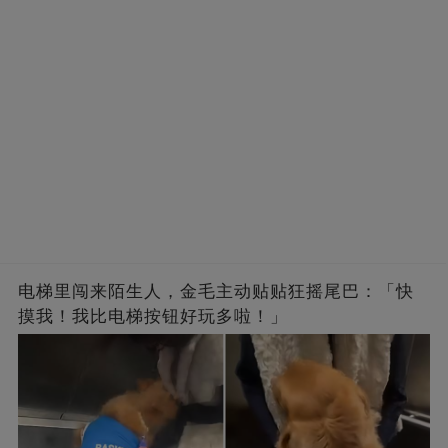
电梯里闯来陌生人，金毛主动贴贴狂摇尾巴：「快
摸我！我比电梯按钮好玩多啦！」