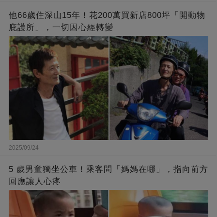
他66歲住深山15年！花200萬買新店800坪「開動物
庇護所」，一切因心經轉變
2025/09/24
5 歲男童獨坐公車！乘客問「媽媽在哪」，指向前方
回應讓人心疼