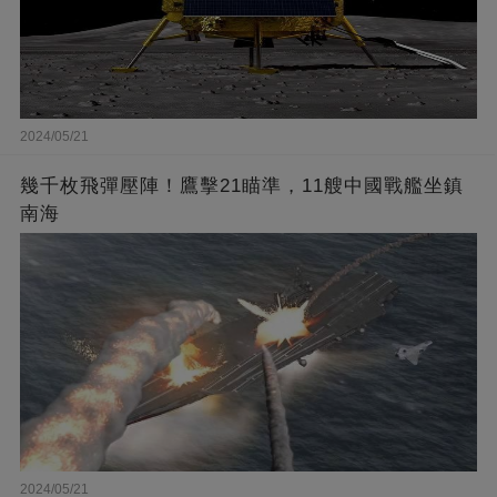
2024/05/21
幾千枚飛彈壓陣！鷹擊21瞄準，11艘中國戰艦坐鎮
南海
2024/05/21