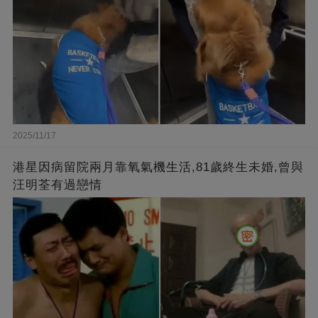
2025/11/17
港星因病留院兩月靠氧氣機生活,81歲終生未婚,曾與
汪明荃有過戀情