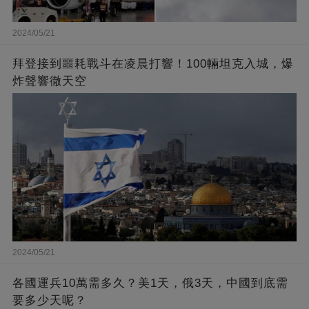
2024/05/21
拜登接到噩耗戰斗在凌晨打響！100輛坦克入城，爆
炸聲響徹天空
2024/05/21
各國運兵10萬需多久？美1天，俄3天，中國到底需
要多少天呢？