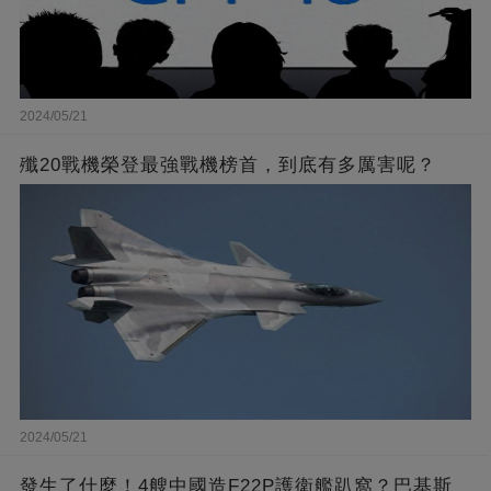
2024/05/21
殲20戰機榮登最強戰機榜首，到底有多厲害呢？
2024/05/21
發生了什麼！4艘中國造F22P護衛艦趴窩？巴基斯