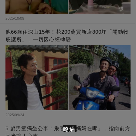
2025/10/08
他66歲住深山15年！花200萬買新店800坪「開動物
庇護所」，一切因心經轉變
2025/09/24
5 歲男童獨坐公車！乘客問「媽媽在哪」，指向前方
略過