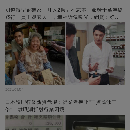
明道轉型企業家「月入2億」不忘本！豪發千萬年終
踐行「員工即家人」，幸福近況曝光，網贊：好老
闆的福報
2025/09/07
日本護理行業薪資危機：從業者疾呼"工資應漲三
倍"，離職潮折射行業困境