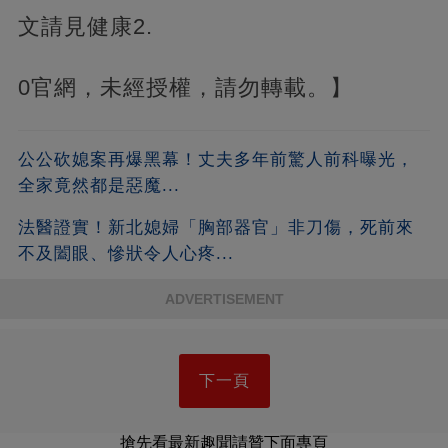
文請見健康2.
0官網，未經授權，請勿轉載。】
公公砍媳案再爆黑幕！丈夫多年前驚人前科曝光，
全家竟然都是惡魔...
法醫證實！新北媳婦「胸部器官」非刀傷，死前來
不及闔眼、慘狀令人心疼...
ADVERTISEMENT
下一頁
搶先看最新趣聞請贊下面專頁