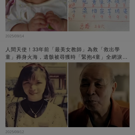
2025/09/14
人間天使！33年前「最美女教師」為救「救出學
童」葬身火海，遺骸被尋獲時「緊抱4童」全網淚
崩：真正的英雄不該被遺忘
2025/09/12