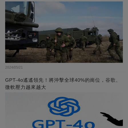
2024/05/21
GPT-4o遙遙領先！將沖擊全球40%的崗位，谷歌、
微軟壓力越來越大