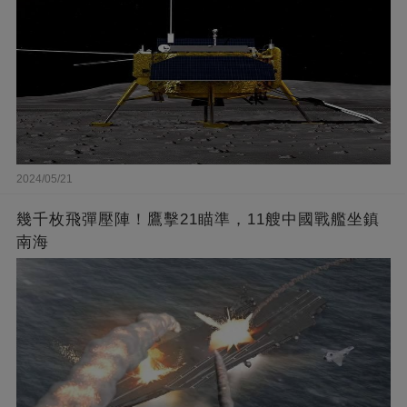
2024/05/21
幾千枚飛彈壓陣！鷹擊21瞄準，11艘中國戰艦坐鎮
南海