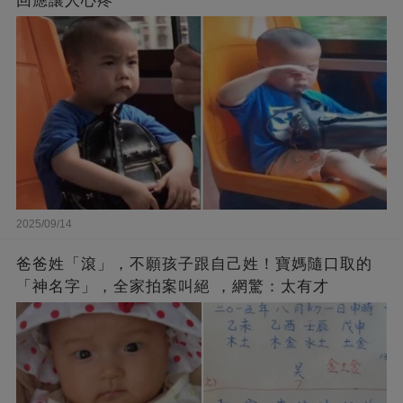
回應讓人心疼
2025/09/14
爸爸姓「滾」，不願孩子跟自己姓！寶媽隨口取的
「神名字」，全家拍案叫絕 ，網驚：太有才