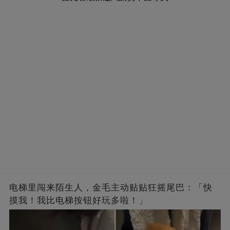
电梯里闯来陌生人，金毛主动贴贴狂摇尾巴：「快
摸我！我比电梯按钮好玩多啦！」