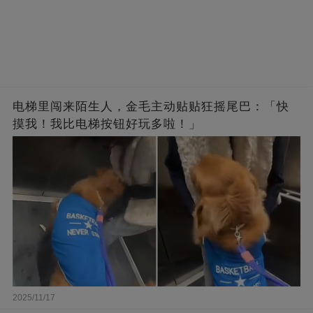
电梯里闯来陌生人，金毛主动贴贴狂摇尾巴：「快
摸我！我比电梯按钮好玩多啦！」
2025/11/17