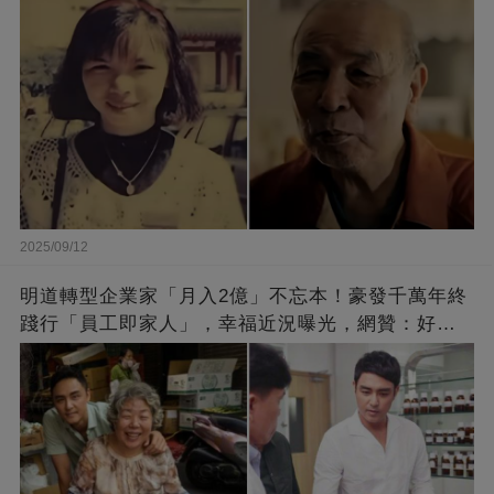
崩：真正的英雄不該被遺忘
2025/09/12
明道轉型企業家「月入2億」不忘本！豪發千萬年終
踐行「員工即家人」，幸福近況曝光，網贊：好老
闆的福報