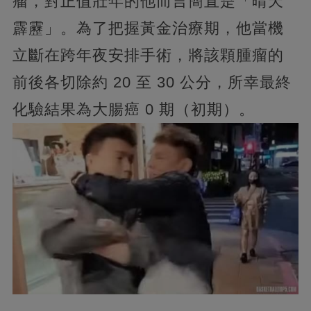
瘤，對正值壯年的他而言簡直是「晴天
霹靂」。為了把握黃金治療期，他當機
立斷在跨年夜安排手術，將該顆腫瘤的
前後各切除約 20 至 30 公分，所幸最終
化驗結果為大腸癌 0 期（初期）。