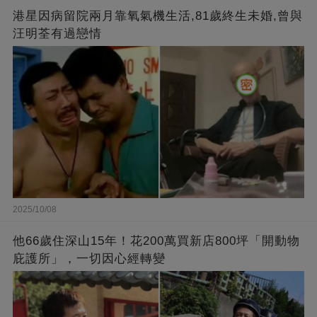
港星因病留院兩月靠氧氣機生活,81歲終生未婚,曾與
汪明荃有過戀情
2025/10/08
他66歲住深山15年！花200萬買新店800坪「開動物
庇護所」，一切因心經轉變