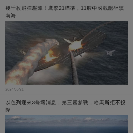
幾千枚飛彈壓陣！鷹擊21瞄準，11艘中國戰艦坐鎮
南海
2024/05/21
以色列迎來3條壞消息，第三國參戰，哈馬斯拒不投
降