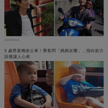
2025/09/24
5 歲男童獨坐公車！乘客問「媽媽在哪」，指向前方
回應讓人心疼