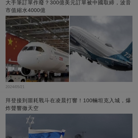
大手筆訂單作廢？300億美元訂單被中國取締，波音
市值縮水4000億
2024/05/21
拜登接到噩耗戰斗在凌晨打響！100輛坦克入城，爆
炸聲響徹天空