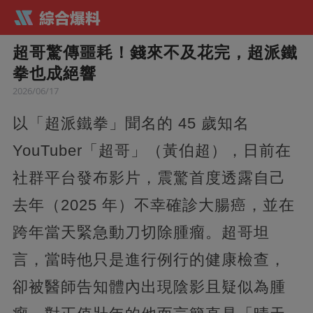
超哥驚傳噩耗！錢來不及花完，超派鐵
拳也成絕響
2026/06/17
以「超派鐵拳」聞名的 45 歲知名
YouTuber「超哥」（黃伯超），日前在
社群平台發布影片，震驚首度透露自己
去年（2025 年）不幸確診大腸癌，並在
跨年當天緊急動刀切除腫瘤。超哥坦
言，當時他只是進行例行的健康檢查，
卻被醫師告知體內出現陰影且疑似為腫