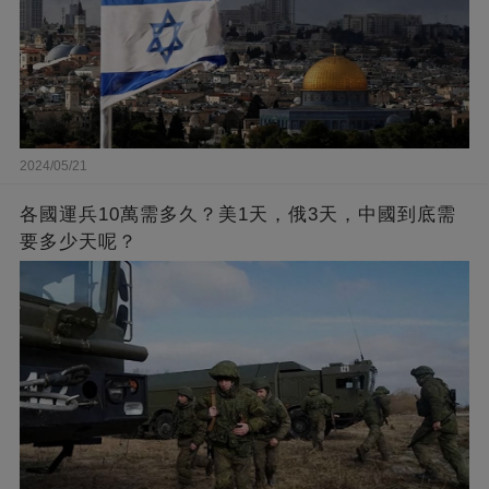
2024/05/21
各國運兵10萬需多久？美1天，俄3天，中國到底需
要多少天呢？