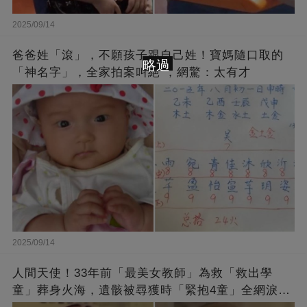
2025/09/14
爸爸姓「滾」，不願孩子跟自己姓！寶媽隨口取的
略過
「神名字」，全家拍案叫絕 ，網驚：太有才
2025/09/14
人間天使！33年前「最美女教師」為救「救出學
童」葬身火海，遺骸被尋獲時「緊抱4童」全網淚