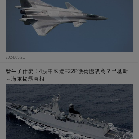
2024/05/21
發生了什麼！4艘中國造F22P護衛艦趴窩？巴基斯
坦海軍揭露真相