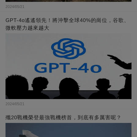
2024/05/21
GPT-4o遙遙領先！將沖擊全球40%的崗位，谷歌、
微軟壓力越來越大
2024/05/21
殲20戰機榮登最強戰機榜首，到底有多厲害呢？