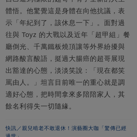
體悟。他驚覺這是身體在向他抗議，表
示「年紀到了，該休息一下」。面對過
往與 Toyz 的大戰以及近年「超甲組」餐
廳倒光、千萬鐵板燒頂讓等外界紛擾與
網路酸言酸語，挺過大腸癌的超哥展現
出豁達的心態，淡淡笑說：「現在都笑
罵由人。」坦言目前唯一的重心就是調
適好心態，把時間拿來多陪陪家人，其
餘名利得失一切隨緣。
快訊／親兒啃老不敢退休！演藝圈大咖「驚傳已經
過世」