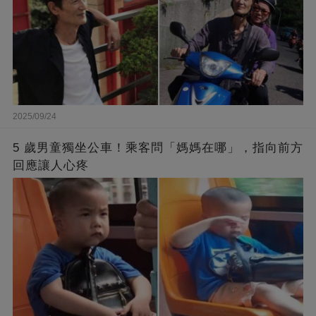
2025/09/24
5 歲男童獨坐公車！乘客問「媽媽在哪」，指向前方
回應讓人心疼