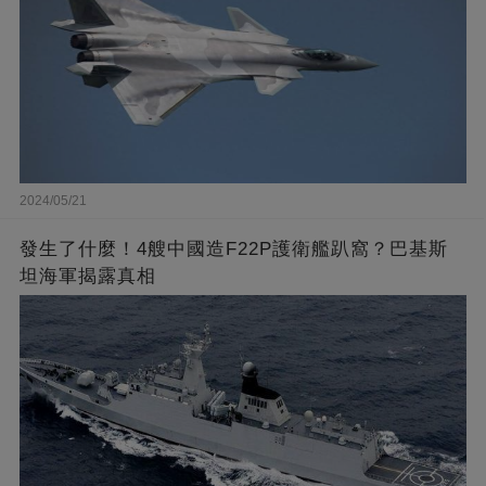
2024/05/21
發生了什麼！4艘中國造F22P護衛艦趴窩？巴基斯
坦海軍揭露真相