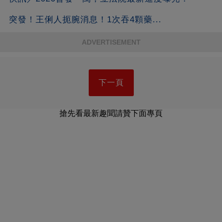
突發！王俐人扼腕消息！1次吞4顆藥...
ADVERTISEMENT
下一頁
搶先看最新趣聞請贊下面專頁