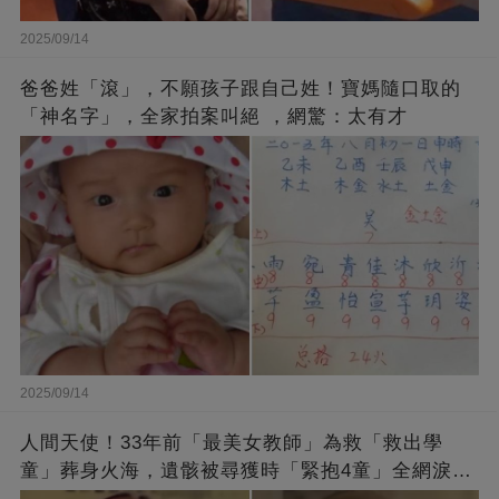
2025/09/14
爸爸姓「滾」，不願孩子跟自己姓！寶媽隨口取的
「神名字」，全家拍案叫絕 ，網驚：太有才
2025/09/14
人間天使！33年前「最美女教師」為救「救出學
童」葬身火海，遺骸被尋獲時「緊抱4童」全網淚
崩：真正的英雄不該被遺忘