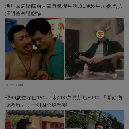
港星因病留院兩月靠氧氣機生活,81歲終生未婚,曾與
汪明荃有過戀情
2025/10/08
他66歲住深山15年！花200萬買新店800坪「開動物
庇護所」，一切因心經轉變