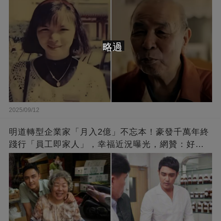
略過
2025/09/12
明道轉型企業家「月入2億」不忘本！豪發千萬年終
踐行「員工即家人」，幸福近況曝光，網贊：好老
闆的福報