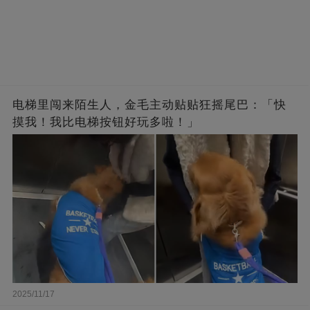
电梯里闯来陌生人，金毛主动贴贴狂摇尾巴：「快
摸我！我比电梯按钮好玩多啦！」
2025/11/17