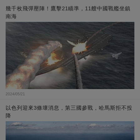
幾千枚飛彈壓陣！鷹擊21瞄準，11艘中國戰艦坐鎮
南海
2024/05/21
以色列迎來3條壞消息，第三國參戰，哈馬斯拒不投
降