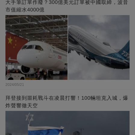
大手筆訂單作廢？300億美元訂單被中國取締，波音
市值縮水4000億
2024/05/21
拜登接到噩耗戰斗在凌晨打響！100輛坦克入城，爆
炸聲響徹天空