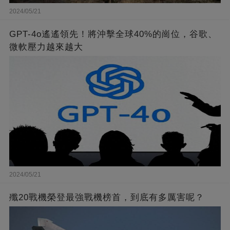
2024/05/21
GPT-4o遙遙領先！將沖擊全球40%的崗位，谷歌、
微軟壓力越來越大
2024/05/21
殲20戰機榮登最強戰機榜首，到底有多厲害呢？