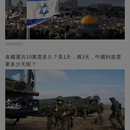
2024/05/21
各國運兵10萬需多久？美1天，俄3天，中國到底需
要多少天呢？