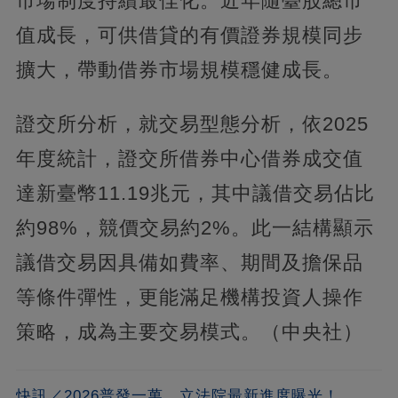
市場制度持續最佳化。近年隨臺股總市
值成長，可供借貸的有價證券規模同步
擴大，帶動借券市場規模穩健成長。
證交所分析，就交易型態分析，依2025
年度統計，證交所借券中心借券成交值
達新臺幣11.19兆元，其中議借交易佔比
約98%，競價交易約2%。此一結構顯示
議借交易因具備如費率、期間及擔保品
等條件彈性，更能滿足機構投資人操作
策略，成為主要交易模式。（中央社）
快訊／2026普發一萬，立法院最新進度曝光！