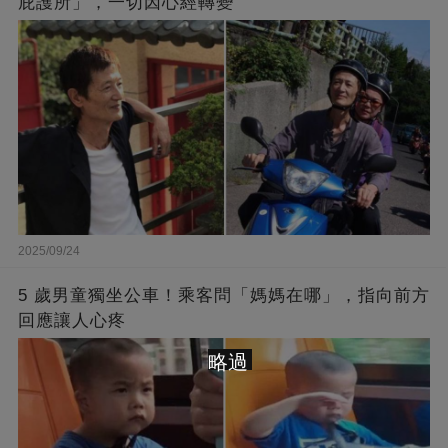
庇護所」，一切因心經轉變
2025/09/24
5 歲男童獨坐公車！乘客問「媽媽在哪」，指向前方
回應讓人心疼
略過