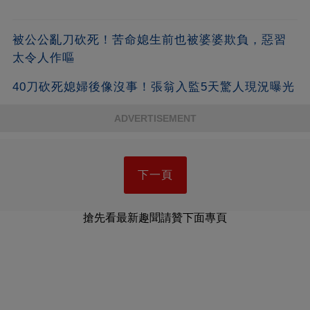
被公公亂刀砍死！苦命媳生前也被婆婆欺負，惡習
太令人作嘔
40刀砍死媳婦後像沒事！張翁入監5天驚人現況曝光
ADVERTISEMENT
下一頁
搶先看最新趣聞請贊下面專頁