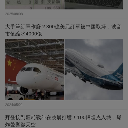
2025/08/08
大手筆訂單作廢？300億美元訂單被中國取締，波音
市值縮水4000億
2024/05/21
拜登接到噩耗戰斗在凌晨打響！100輛坦克入城，爆
炸聲響徹天空