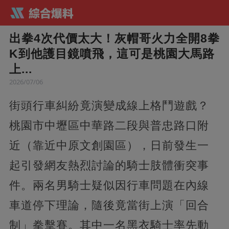
出拳4次代價太大！灰帽哥火力全開8拳
K到他護目鏡噴飛，這可是桃園大馬路
上...
2026/07/06
街頭行車糾紛竟演變成線上格鬥遊戲？
桃園市中壢區中華路二段與普忠路口附
近（靠近中原文創園區），日前發生一
起引發網友熱烈討論的騎士肢體衝突事
件。兩名男騎士疑似因行車問題在內線
車道停下理論，隨後竟當街上演「回合
制」拳擊賽。其中一名黑衣騎士率先動