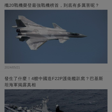
殲20戰機榮登最強戰機榜首，到底有多厲害呢？
2024/05/21
發生了什麼！4艘中國造F22P護衛艦趴窩？巴基斯
坦海軍揭露真相