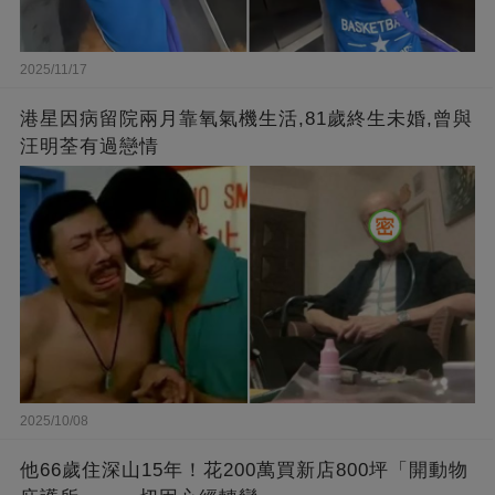
2025/11/17
港星因病留院兩月靠氧氣機生活,81歲終生未婚,曾與
汪明荃有過戀情
2025/10/08
他66歲住深山15年！花200萬買新店800坪「開動物