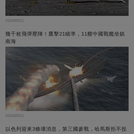
2024/05/21
幾千枚飛彈壓陣！鷹擊21瞄準，11艘中國戰艦坐鎮
南海
2024/05/21
以色列迎來3條壞消息，第三國參戰，哈馬斯拒不投