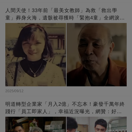
人間天使！33年前「最美女教師」為救「救出學
童」葬身火海，遺骸被尋獲時「緊抱4童」全網淚
崩：真正的英雄不該被遺忘
2025/09/12
明道轉型企業家「月入2億」不忘本！豪發千萬年終
踐行「員工即家人」，幸福近況曝光，網贊：好老
闆的福報