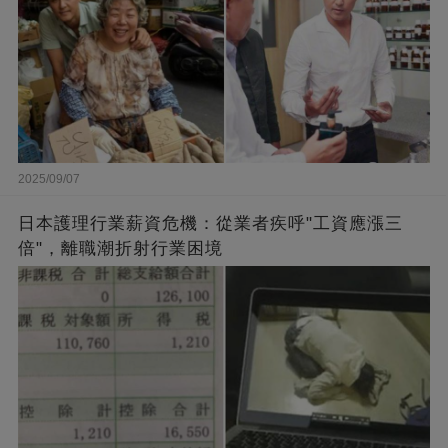
2025/09/07
日本護理行業薪資危機：從業者疾呼"工資應漲三
倍"，離職潮折射行業困境