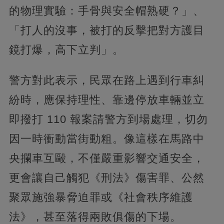
的物理實驗：手骨與安全帽熟硬？」、
「打人的沒事，被打的反擊把對方護目
鏡打爆，高下立判」。
警方對此表示，民眾在路上遇到行車糾
紛時，應保持理性、靠邊停放車輛並立
即撥打 110 報案請警方到場處理，切勿
因一時衝動當街動粗。像這樣在馬路中
央攔車互毆，不僅嚴重影響交通安全，
更會讓自己觸犯《刑法》傷害罪、公然
聚眾施強暴脅迫罪或《社會秩序維護
法》，甚至落得兩敗俱傷的下場。