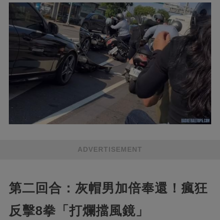
ADVERTISEMENT
第二回合：灰帽男加倍奉還！瘋狂
反擊8拳「打爛擋風鏡」