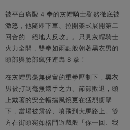
被平白痛毆 4 拳的灰帽騎士顯然徹底被
激怒，他隨即下車、拉開架式展開第二
回合的「絕地大反攻」。只見灰帽騎士
火力全開，雙拳如雨點般朝著黑衣男的
頭部與臉部瘋狂連轟 8 拳！
在灰帽男毫無保留的重拳壓制下，黑衣
男被打到毫無還手之力、節節敗退，頭
上戴著的安全帽擋風鏡更在猛烈衝擊
下，當場被震碎、噴飛到大馬路上。雙
方在街頭宛如格鬥遊戲般「你一回、我