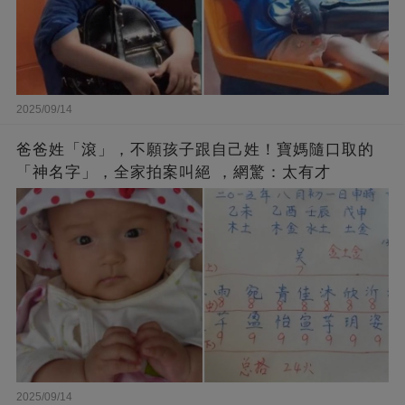
2025/09/14
爸爸姓「滾」，不願孩子跟自己姓！寶媽隨口取的
「神名字」，全家拍案叫絕 ，網驚：太有才
2025/09/14