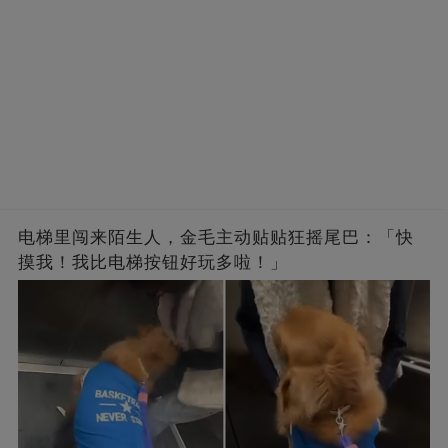
电梯里闯来陌生人，金毛主动贴贴狂摇尾巴：「快
摸我！我比电梯按钮好玩多啦！」