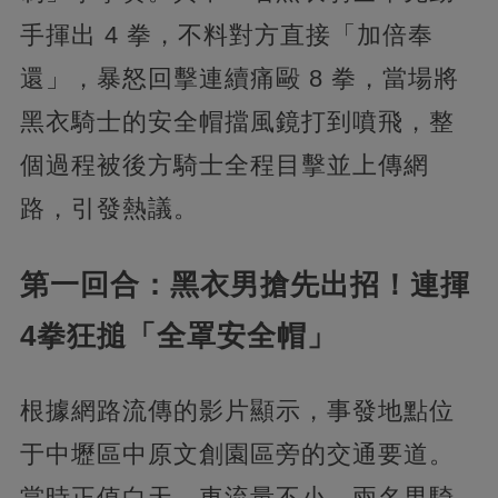
手揮出 4 拳，不料對方直接「加倍奉
還」，暴怒回擊連續痛毆 8 拳，當場將
黑衣騎士的安全帽擋風鏡打到噴飛，整
個過程被後方騎士全程目擊並上傳網
路，引發熱議。
第一回合：黑衣男搶先出招！連揮
4拳狂搥「全罩安全帽」
根據網路流傳的影片顯示，事發地點位
于中壢區中原文創園區旁的交通要道。
當時正值白天、車流量不小，兩名男騎