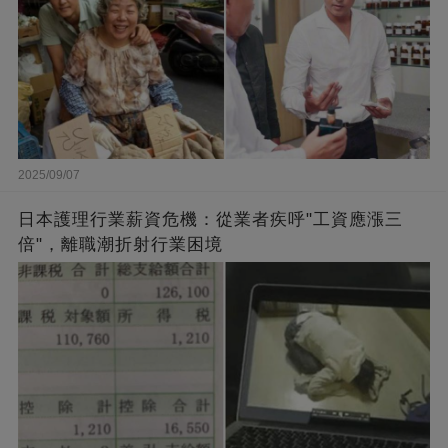
2025/09/07
日本護理行業薪資危機：從業者疾呼"工資應漲三
倍"，離職潮折射行業困境