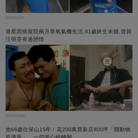
2025/11/17
港星因病留院兩月靠氧氣機生活,81歲終生未婚,曾與
汪明荃有過戀情
2025/10/08
他66歲住深山15年！花200萬買新店800坪「開動物
庇護所」，一切因心經轉變