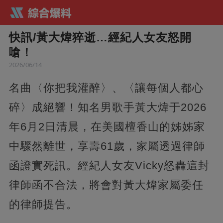
快訊/黃大煒猝逝…經紀人女友怒開
嗆！
2026/06/14
名曲〈你把我灌醉〉、〈讓每個人都心
碎〉成絕響！知名男歌手黃大煒于2026
年6月2日清晨，在美國檀香山的姊姊家
中驟然離世，享壽61歲，家屬透過律師
函證實死訊。經紀人女友Vicky怒轟這封
律師函不合法，將會對黃大煒家屬委任
的律師提告。