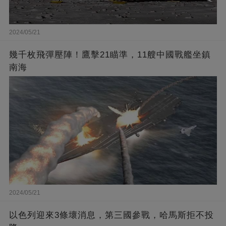
2024/05/21
幾千枚飛彈壓陣！鷹擊21瞄準，11艘中國戰艦坐鎮
南海
2024/05/21
以色列迎來3條壞消息，第三國參戰，哈馬斯拒不投