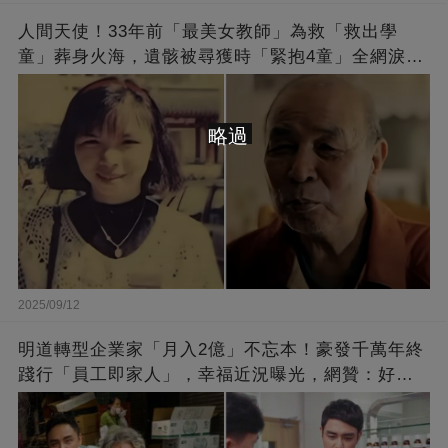
人間天使！33年前「最美女教師」為救「救出學
童」葬身火海，遺骸被尋獲時「緊抱4童」全網淚
崩：真正的英雄不該被遺忘
略過
2025/09/12
明道轉型企業家「月入2億」不忘本！豪發千萬年終
踐行「員工即家人」，幸福近況曝光，網贊：好老
闆的福報