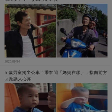
2025/09/24
5 歲男童獨坐公車！乘客問「媽媽在哪」，指向前方
回應讓人心疼