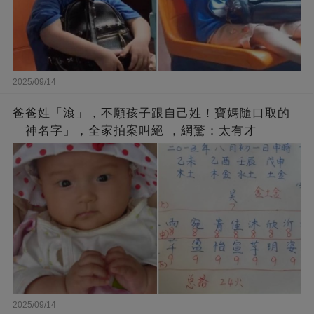
2025/09/14
爸爸姓「滾」，不願孩子跟自己姓！寶媽隨口取的
「神名字」，全家拍案叫絕 ，網驚：太有才
2025/09/14