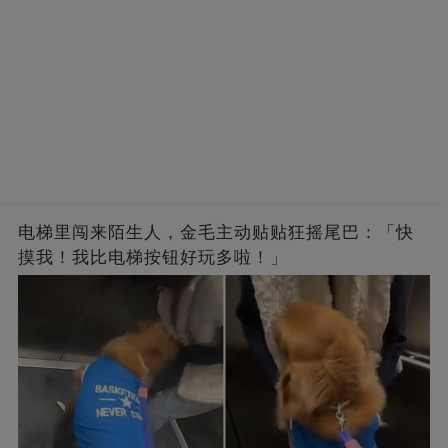
电梯里闯来陌生人，金毛主动贴贴狂摇尾巴：「快
摸我！我比电梯按钮好玩多啦！」