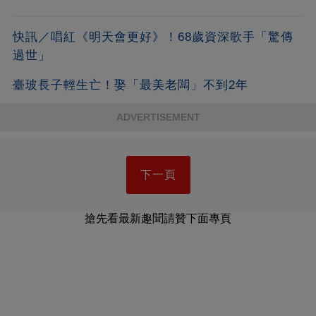
快訊／唱紅《明天會更好》！68歲資深歌手「驚傳
過世」
臺玻長子輕生亡！娶「最美老闆」不到2年
ADVERTISEMENT
下一頁
搶先看最新趣聞請贊下面專頁