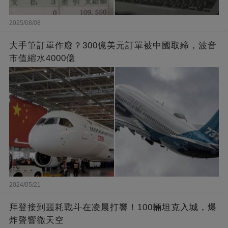
2025/08/08
大手筆訂單作廢？300億美元訂單被中國取締，波音
市值縮水4000億
2024/05/21
拜登接到噩耗戰斗在凌晨打響！100輛坦克入城，爆
炸聲響徹天空