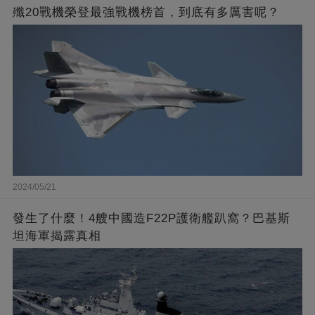
殲20戰機榮登最強戰機榜首，到底有多厲害呢？
2024/05/21
發生了什麼！4艘中國造F22P護衛艦趴窩？巴基斯
坦海軍揭露真相