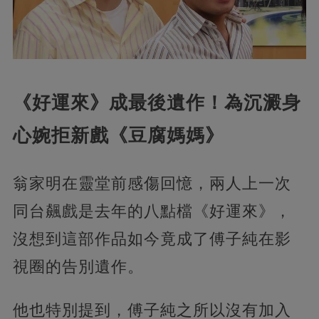
《好運來》成最後遺作！為沉澱身
心婉拒新戲《豆腐媽媽》
翁家明在靈堂前感傷回憶，兩人上一次
同台飆戲是去年的八點檔《好運來》，
沒想到這部作品如今竟成了傅子純在影
視圈的告別遺作。
他也特別提到，傅子純之所以沒有加入