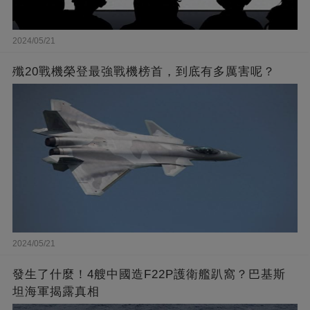
2024/05/21
殲20戰機榮登最強戰機榜首，到底有多厲害呢？
2024/05/21
發生了什麼！4艘中國造F22P護衛艦趴窩？巴基斯
坦海軍揭露真相