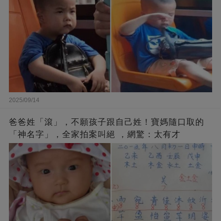
2025/09/14
爸爸姓「滾」，不願孩子跟自己姓！寶媽隨口取的
「神名字」，全家拍案叫絕 ，網驚：太有才