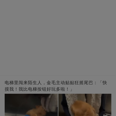
电梯里闯来陌生人，金毛主动贴贴狂摇尾巴：「快
摸我！我比电梯按钮好玩多啦！」