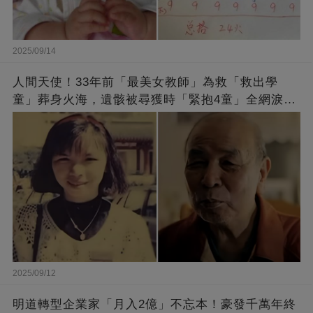
2025/09/14
人間天使！33年前「最美女教師」為救「救出學
童」葬身火海，遺骸被尋獲時「緊抱4童」全網淚
崩：真正的英雄不該被遺忘
2025/09/12
明道轉型企業家「月入2億」不忘本！豪發千萬年終