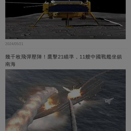
2024/05/21
幾千枚飛彈壓陣！鷹擊21瞄準，11艘中國戰艦坐鎮
南海