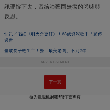
訊硬撐下去，留給演藝圈無盡的唏噓與
反思。
快訊／唱紅《明天會更好》！68歲資深歌手「驚傳
過世」
臺玻長子輕生亡！娶「最美老闆」不到2年
ADVERTISEMENT
下一頁
搶先看最新趣聞請贊下面專頁