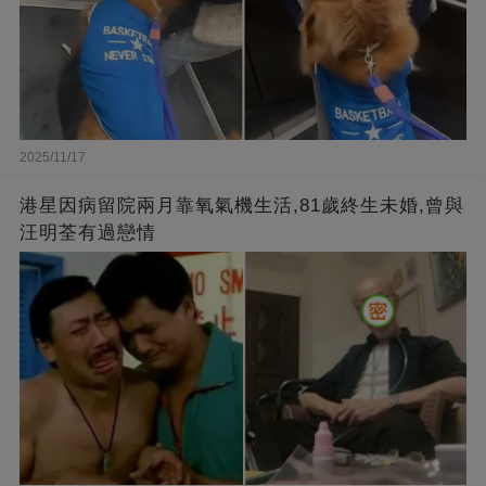
2025/11/17
港星因病留院兩月靠氧氣機生活,81歲終生未婚,曾與
汪明荃有過戀情