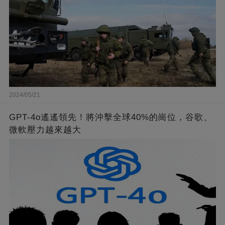
2024/05/21
GPT-4o遙遙領先！將沖擊全球40%的崗位，谷歌、
微軟壓力越來越大