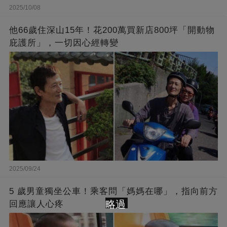
2025/10/08
他66歲住深山15年！花200萬買新店800坪「開動物
庇護所」，一切因心經轉變
2025/09/24
5 歲男童獨坐公車！乘客問「媽媽在哪」，指向前方
略過
回應讓人心疼