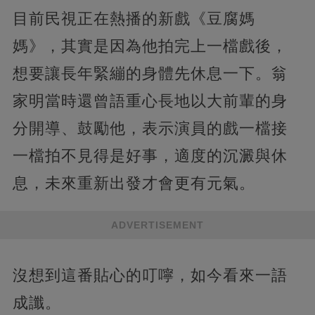
目前民視正在熱播的新戲《豆腐媽
媽》，其實是因為他拍完上一檔戲後，
想要讓長年緊繃的身體先休息一下。翁
家明當時還曾語重心長地以大前輩的身
分開導、鼓勵他，表示演員的戲一檔接
一檔拍不見得是好事，適度的沉澱與休
息，未來重新出發才會更有元氣。
ADVERTISEMENT
沒想到這番貼心的叮嚀，如今看來一語
成讖。