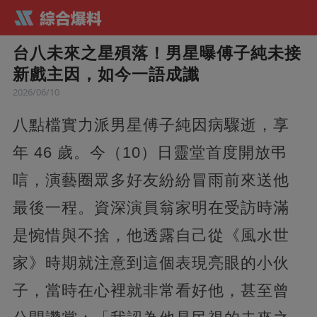
台八未來之星殞落！男星曝傅子純未接
新戲主因，如今一語成讖
2026/06/10
八點檔實力派男星傅子純因病驟逝，享
年 46 歲。今（10）日靈堂首度開放弔
唁，演藝圈眾多好友紛紛冒雨前來送他
最後一程。資深演員翁家明在受訪時滿
是惋惜與不捨，他透露自己從《風水世
家》時期就注意到這個表現亮眼的小伙
子，當時在心裡就非常看好他，甚至曾