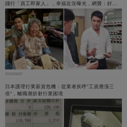
踐行「員工即家人」，幸福近況曝光，網贊：好老
闆的福報
2025/09/07
日本護理行業薪資危機：從業者疾呼"工資應漲三
倍"，離職潮折射行業困境