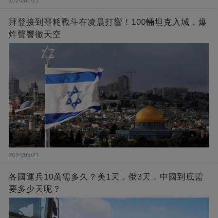
2024/05/21
拜登接到噩耗戰斗在凌晨打響！100輛坦克入城，爆
炸聲響徹天空
2024/05/21
各國運兵10萬需多久？美1天，俄3天，中國到底需
要多少天呢？