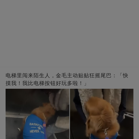
电梯里闯来陌生人，金毛主动贴贴狂摇尾巴：「快
摸我！我比电梯按钮好玩多啦！」