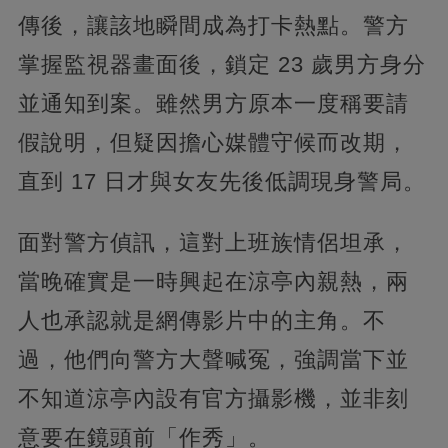
傳後，讓該地瞬間成為打卡熱點。警方
掌握監視器畫面後，鎖定 23 歲男方身分
並通知到案。雖然男方原本一度稱要請
假說明，但疑因擔心媒體守候而改期，
直到 17 日才與女友先後低調現身警局。
面對警方偵訊，這對上班族情侶坦承，
當晚確實是一時興起在涼亭內親熱，兩
人也承認就是網傳影片中的主角。不
過，他們向警方大聲喊冤，強調當下並
不知道涼亭內設有官方攝影機，並非刻
意要在鏡頭前「作秀」。