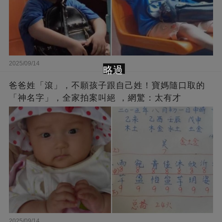
2025/09/14
略過
爸爸姓「滾」，不願孩子跟自己姓！寶媽隨口取的
「神名字」，全家拍案叫絕 ，網驚：太有才
2025/09/14