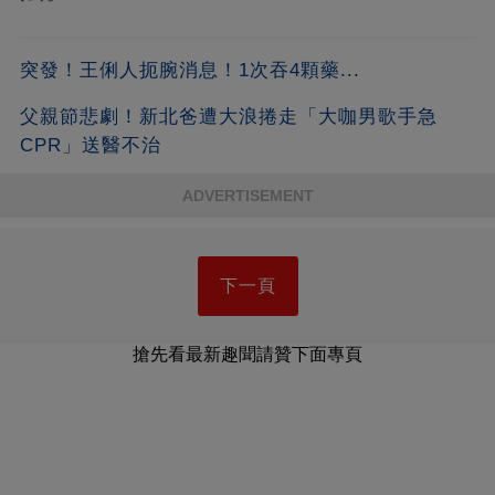
突發！王俐人扼腕消息！1次吞4顆藥...
父親節悲劇！新北爸遭大浪捲走「大咖男歌手急
CPR」送醫不治
ADVERTISEMENT
下一頁
搶先看最新趣聞請贊下面專頁