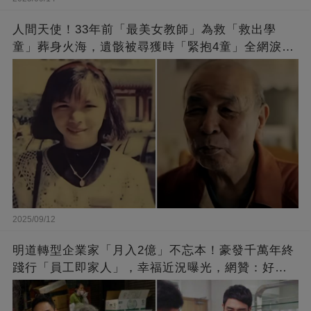
人間天使！33年前「最美女教師」為救「救出學
童」葬身火海，遺骸被尋獲時「緊抱4童」全網淚
崩：真正的英雄不該被遺忘
2025/09/12
明道轉型企業家「月入2億」不忘本！豪發千萬年終
踐行「員工即家人」，幸福近況曝光，網贊：好老
闆的福報