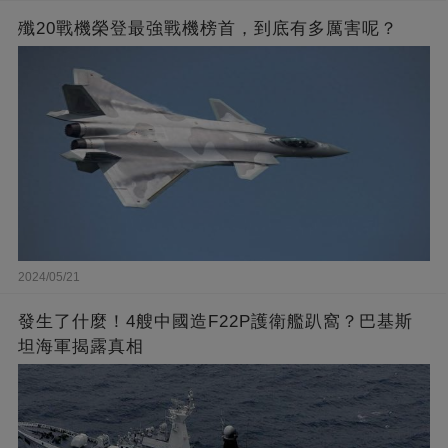
殲20戰機榮登最強戰機榜首，到底有多厲害呢？
2024/05/21
發生了什麼！4艘中國造F22P護衛艦趴窩？巴基斯
坦海軍揭露真相