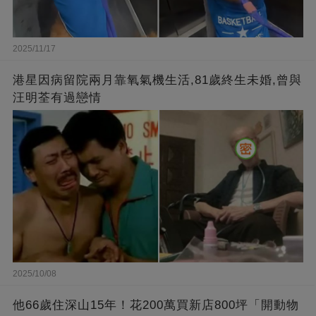
2025/11/17
港星因病留院兩月靠氧氣機生活,81歲終生未婚,曾與
汪明荃有過戀情
2025/10/08
他66歲住深山15年！花200萬買新店800坪「開動物