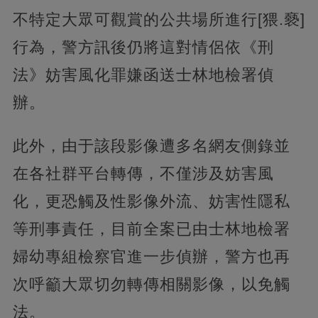
不特定大眾可觀賞的公共場所進行[猥.褻]
行為，警方訊後仍將這對情侶依《刑
法》妨害風化罪嫌函送士林地檢署偵
辦。
此外，由于該段影像遭多名網友側錄並
在各社群平台轉傳，不僅涉及妨害風
化，更恐觸及性影像外流、妨害性隱私
等刑事責任，目前全案已由士林地檢署
婦幼專組檢察官進一步偵辦，警方也再
次呼籲大眾切勿轉傳相關影像，以免觸
法。