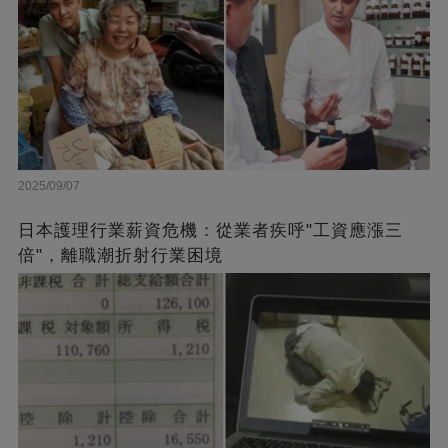
2025/09/07
日本護理行業薪資危機：從業者疾呼"工資應漲三
倍"，離職潮折射行業困境