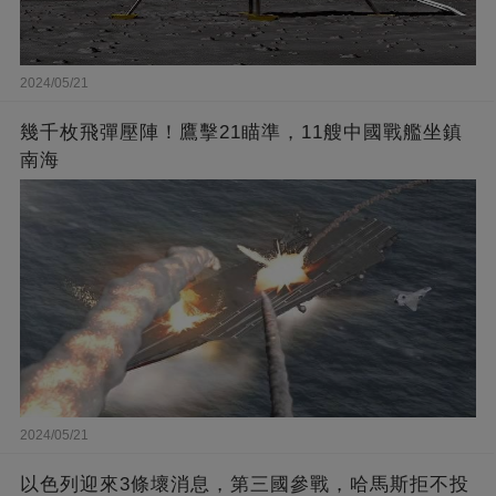
2024/05/21
幾千枚飛彈壓陣！鷹擊21瞄準，11艘中國戰艦坐鎮
南海
2024/05/21
以色列迎來3條壞消息，第三國參戰，哈馬斯拒不投