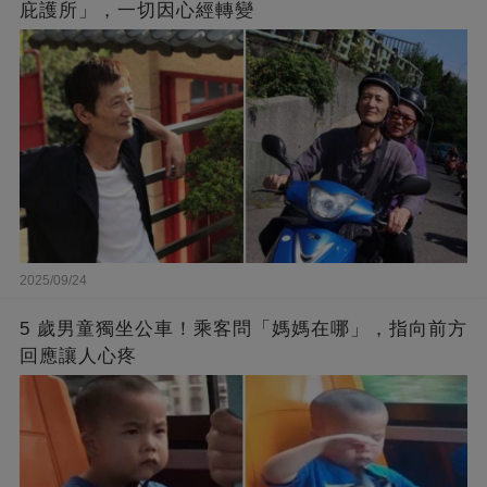
庇護所」，一切因心經轉變
2025/09/24
5 歲男童獨坐公車！乘客問「媽媽在哪」，指向前方
回應讓人心疼