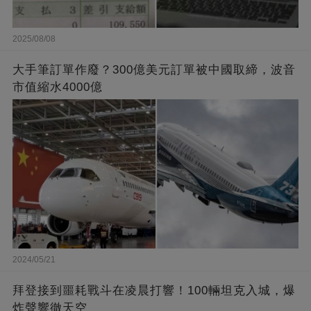
2025/08/08
大手筆訂單作廢？300億美元訂單被中國取締，波音
市值縮水4000億
2024/05/21
拜登接到噩耗戰斗在凌晨打響！100輛坦克入城，爆
炸聲響徹天空