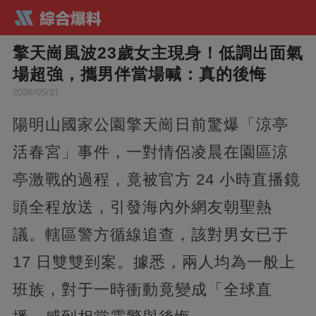
擎天崗風波23歲女主現身！低調出面氣
場超強，攜男伴當場喊：真的後悔
2026/05/21
陽明山國家公園擎天崗日前驚爆「涼亭
活春宮」事件，一對情侶凌晨在園區涼
亭激戰的過程，竟被官方 24 小時直播鏡
頭全程放送，引發海內外網友朝聖熱
議。轄區警方循線追查，該對男女已于
17 日雙雙到案。據悉，兩人均為一般上
班族，對于一時衝動竟變成「全球直