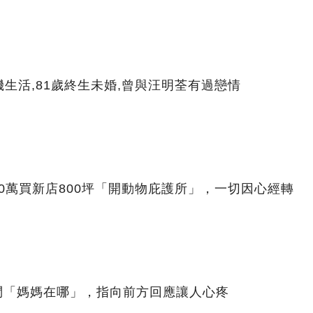
生活,81歲終生未婚,曾與汪明荃有過戀情
00萬買新店800坪「開動物庇護所」，一切因心經轉
問「媽媽在哪」，指向前方回應讓人心疼