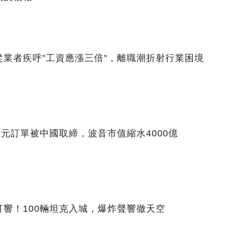
業者疾呼"工資應漲三倍"，離職潮折射行業困境
美元訂單被中國取締，波音市值縮水4000億
響！100輛坦克入城，爆炸聲響徹天空