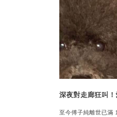
深夜對走廊狂叫！
至今傅子純離世已滿 