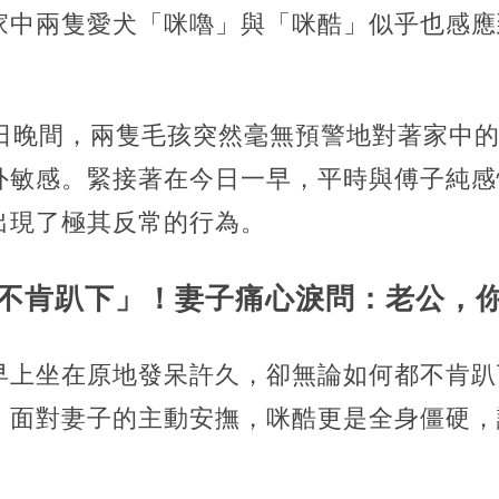
家中兩隻愛犬「咪嚕」與「咪酷」似乎也感應
）日晚間，兩隻毛孩突然毫無預警地對著家中
外敏感。緊接著在今日一早，平時與傅子純感
出現了極其反常的行為。
不肯趴下」！妻子痛心淚問：老公，
早上坐在原地發呆許久，卻無論如何都不肯趴
。面對妻子的主動安撫，咪酷更是全身僵硬，