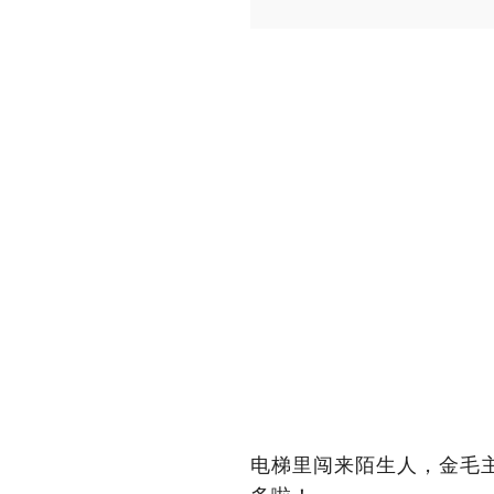
电梯里闯来陌生人，金毛