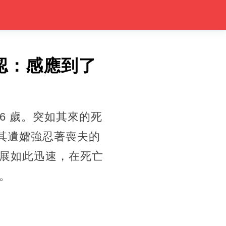
認：感應到了
6 歲。突如其來的死
，其遺孀強忍著喪夫的
展如此迅速，在死亡
。