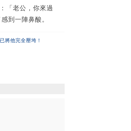
：「老公，你來過
了感到一陣鼻酸。
早已將他完全壓垮！