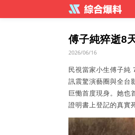
傅子純猝逝8
2026/06/16
民視當家小生傅子純 
訊震驚演藝圈與全台影
巨慟首度現身。她也
證明書上登記的真實