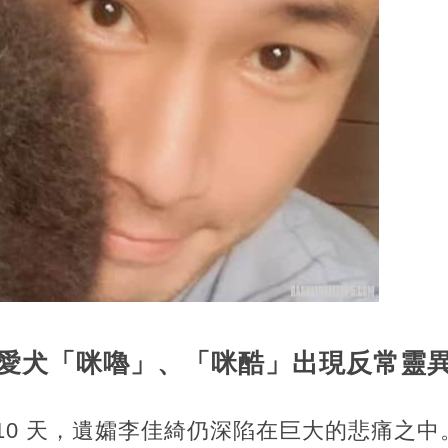
愛犬「咪嚕」、「咪酷」出現反常靈
10 天，遺孀李佳綺仍深陷在巨大的悲痛之中。