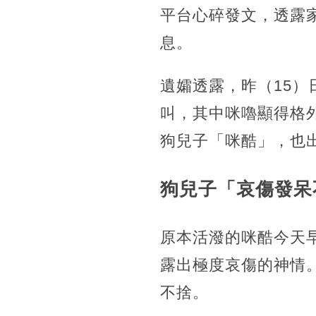
平台心碎發文，透露
息。
遺孀透露，昨（15
叫，其中咪嚕顯得格
狗兒子「咪酷」，也
狗兒子「哀傷發呆
原本活潑的咪酷今天
露出極度哀傷的神情
不捨。