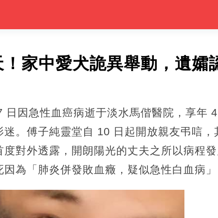
天！家中愛犬詭異舉動，遺孀
7 日因急性血癌病逝于淡水馬偕醫院，享年 4
迷。傅子純靈堂自 10 日起開放親友弔唁
首度對外透露，開朗陽光的丈夫之所以病程發
死因為「肺炎併發敗血癥，疑似急性白血病」