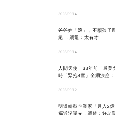
2025/09/14
爸爸姓「滾」，不願孩子
絕 ，網驚：太有才
2025/09/14
人間天使！33年前「最
時「緊抱4童」全網淚崩
2025/09/12
明道轉型企業家「月入2
福近況曝光，網贊：好老