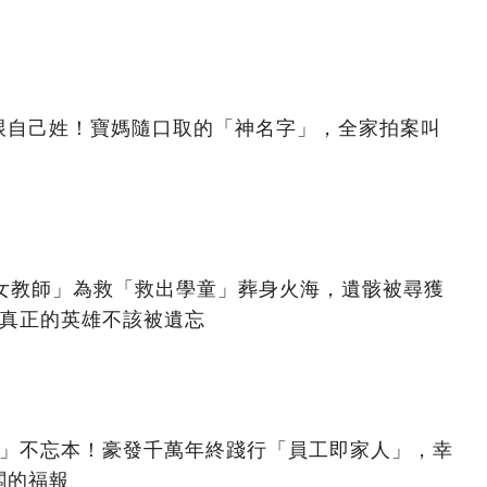
跟自己姓！寶媽隨口取的「神名字」，全家拍案叫
美女教師」為救「救出學童」葬身火海，遺骸被尋獲
：真正的英雄不該被遺忘
億」不忘本！豪發千萬年終踐行「員工即家人」，幸
闆的福報