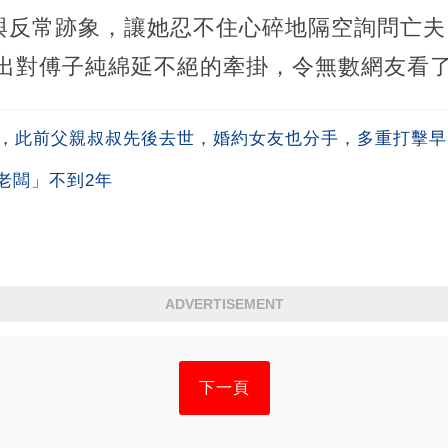
與反常跡象，讓她忍不住心碎地隔空詢問亡夫
露出對傅子純綿延不絕的牽掛，令無數網友看
生，此前父親叔叔先後去世，婚約女友也分手，多重打擊
老闆」不到2年
ADVERTISEMENT
下一頁