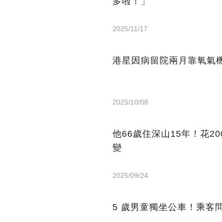
多啦！」
2025/11/17
港星因病留院兩月靠氧氣機
2025/10/08
他66歲住深山15年！花2
變
2025/09/24
5 歲男童獨坐公車！乘客