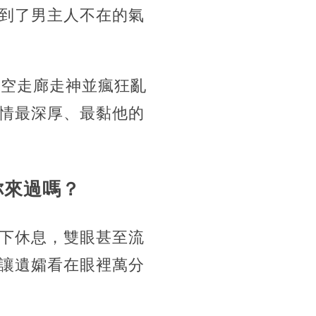
到了男主人不在的氣
的空走廊走神並瘋狂亂
情最深厚、最黏他的
你來過嗎？
下休息，雙眼甚至流
讓遺孀看在眼裡萬分