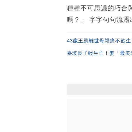
種種不可思議的巧合
嗎？」 字字句句流
43歲王凱離世母親痛不欲
臺玻長子輕生亡！娶「最美