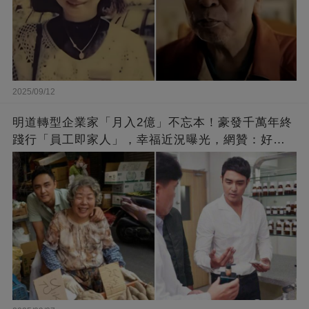
2025/09/12
明道轉型企業家「月入2億」不忘本！豪發千萬年終
踐行「員工即家人」，幸福近況曝光，網贊：好老
闆的福報