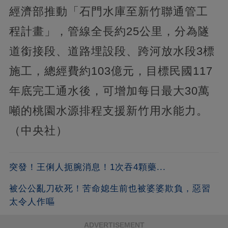
經濟部推動「石門水庫至新竹聯通管工
程計畫」，管線全長約25公里，分為隧
道銜接段、道路埋設段、跨河放水段3標
施工，總經費約103億元，目標民國117
年底完工通水後，可增加每日最大30萬
噸的桃園水源排程支援新竹用水能力。
（中央社）
突發！王俐人扼腕消息！1次吞4顆藥...
被公公亂刀砍死！苦命媳生前也被婆婆欺負，惡習
太令人作嘔
ADVERTISEMENT