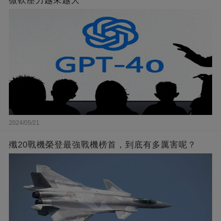
微軟壓力越來越大
2024/05/21
殲20戰機榮登最強戰機榜首，到底有多厲害呢？