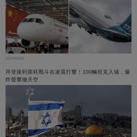
2024/05/21
拜登接到噩耗戰斗在凌晨打響！100輛坦克入城，爆
炸聲響徹天空