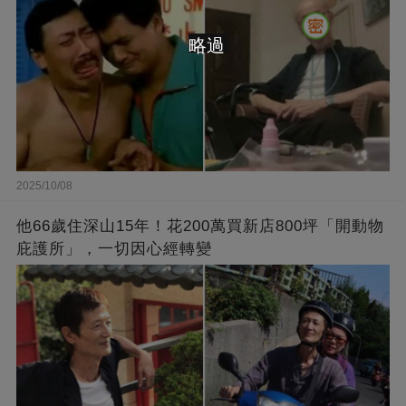
略過
2025/10/08
他66歲住深山15年！花200萬買新店800坪「開動物
庇護所」，一切因心經轉變