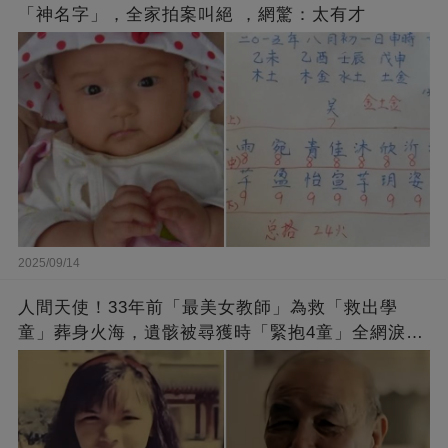
「神名字」，全家拍案叫絕 ，網驚：太有才
2025/09/14
人間天使！33年前「最美女教師」為救「救出學
童」葬身火海，遺骸被尋獲時「緊抱4童」全網淚
崩：真正的英雄不該被遺忘