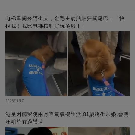
电梯里闯来陌生人，金毛主动贴贴狂摇尾巴：「快
摸我！我比电梯按钮好玩多啦！」
2025/11/17
港星因病留院兩月靠氧氣機生活,81歲終生未婚,曾與
汪明荃有過戀情