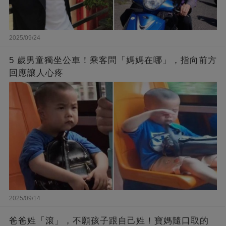
2025/09/24
5 歲男童獨坐公車！乘客問「媽媽在哪」，指向前方
回應讓人心疼
2025/09/14
爸爸姓「滾」，不願孩子跟自己姓！寶媽隨口取的