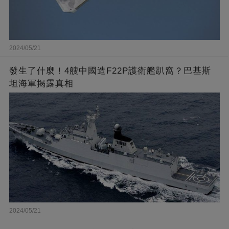
2024/05/21
發生了什麼！4艘中國造F22P護衛艦趴窩？巴基斯
坦海軍揭露真相
2024/05/21