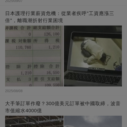
2025/09/07
日本護理行業薪資危機：從業者疾呼"工資應漲三
倍"，離職潮折射行業困境
2025/08/08
大手筆訂單作廢？300億美元訂單被中國取締，波音
市值縮水4000億