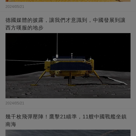
2024/05/21
德國媒體的披露，讓我們才意識到，中國發展到讓
西方嘆服的地步
2024/05/21
幾千枚飛彈壓陣！鷹擊21瞄準，11艘中國戰艦坐鎮
南海