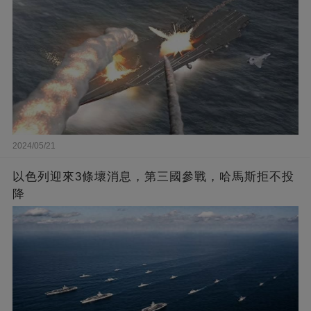
2024/05/21
以色列迎來3條壞消息，第三國參戰，哈馬斯拒不投
降