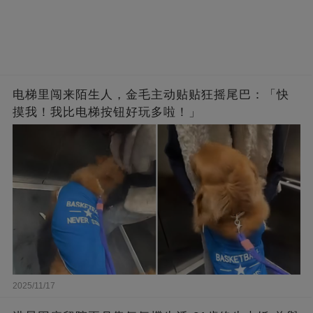
电梯里闯来陌生人，金毛主动贴贴狂摇尾巴：「快
摸我！我比电梯按钮好玩多啦！」
2025/11/17