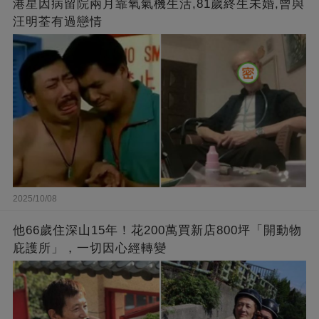
港星因病留院兩月靠氧氣機生活,81歲終生未婚,曾與
汪明荃有過戀情
2025/10/08
他66歲住深山15年！花200萬買新店800坪「開動物
庇護所」，一切因心經轉變