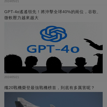
2024/05/21
GPT-4o遙遙領先！將沖擊全球40%的崗位，谷歌、
微軟壓力越來越大
2024/05/21
殲20戰機榮登最強戰機榜首，到底有多厲害呢？