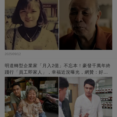
2025/09/12
明道轉型企業家「月入2億」不忘本！豪發千萬年終
踐行「員工即家人」，幸福近況曝光，網贊：好老
闆的福報