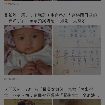
2025/09/14
爸爸姓「滾」，不願孩子跟自己姓！寶媽隨口取的
「神名字」，全家拍案叫絕 ，網驚：太有才
2025/09/14
人間天使！33年前「最美女教師」為救「救出學
童」葬身火海，遺骸被尋獲時「緊抱4童」全網淚
崩：真正的英雄不該被遺忘