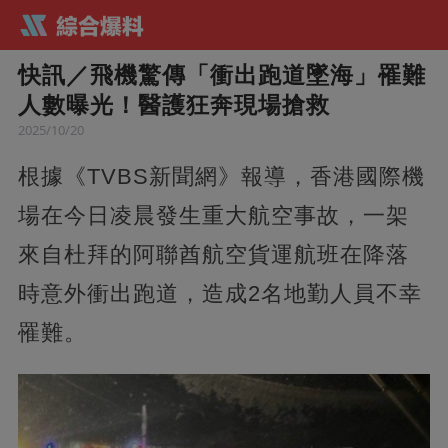
快訊／飛機驚傳「衝出跑道墜海」罹難
人數曝光！醫護狂奔現場搶救
2025/10/20
根據《TVBS新聞網》報導，香港國際機
場在今日凌晨發生重大航空事故，一架
來自杜拜的阿聯酋航空貨運航班在降落
時意外衝出跑道，造成2名地勤人員不幸
罹難。