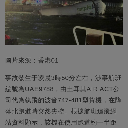
圖片來源：香港01
事故發生于凌晨3時50分左右，涉事航班
編號為UAE9788，由土耳其AIR ACT公
司代為執飛的波音747-481型貨機，在降
落北跑道時突然失控。根據航班追蹤網
站資料顯示，該機在使用跑道約一半距