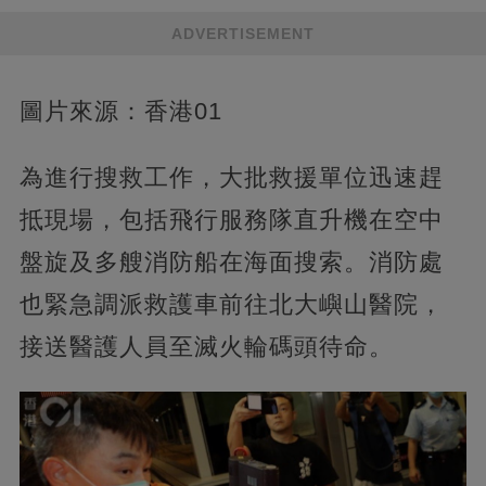
ADVERTISEMENT
圖片來源：香港01
為進行搜救工作，大批救援單位迅速趕
抵現場，包括飛行服務隊直升機在空中
盤旋及多艘消防船在海面搜索。消防處
也緊急調派救護車前往北大嶼山醫院，
接送醫護人員至滅火輪碼頭待命。