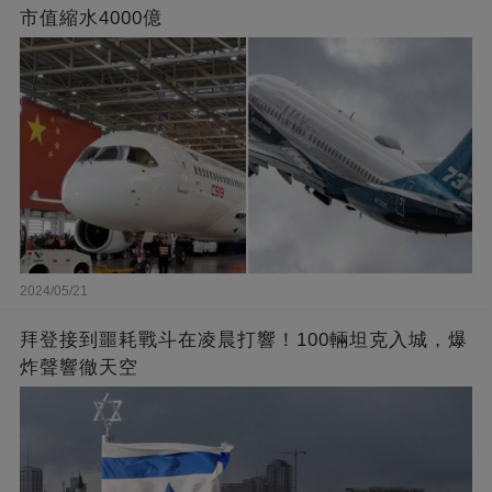
市值縮水4000億
2024/05/21
拜登接到噩耗戰斗在凌晨打響！100輛坦克入城，爆
炸聲響徹天空