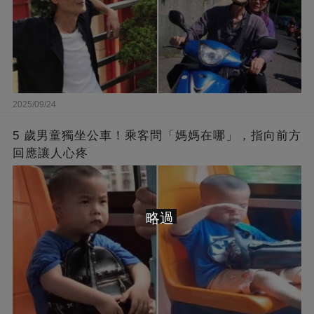
2025/09/24
5 歲男童獨坐公車！乘客問「媽媽在哪」，指向前方
回應讓人心疼
略過