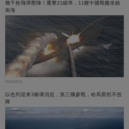
幾千枚飛彈壓陣！鷹擊21瞄準，11艘中國戰艦坐鎮
南海
2024/05/21
以色列迎來3條壞消息，第三國參戰，哈馬斯拒不投
降