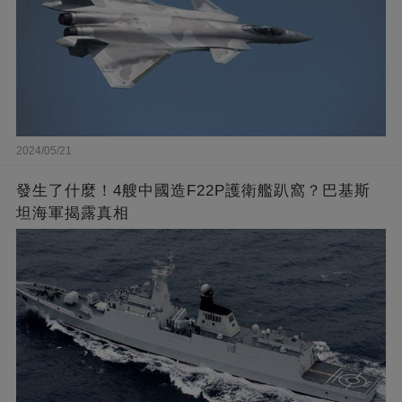
2024/05/21
發生了什麼！4艘中國造F22P護衛艦趴窩？巴基斯
坦海軍揭露真相