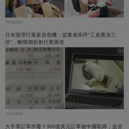
2025/09/07
日本護理行業薪資危機：從業者疾呼"工資應漲三
倍"，離職潮折射行業困境
2025/08/08
大手筆訂單作廢？300億美元訂單被中國取締，波音